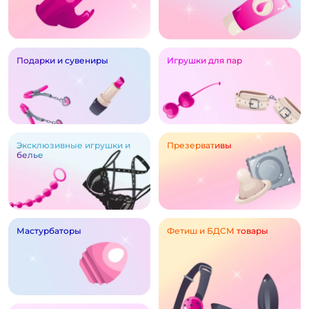
Подарки и сувениры
Игрушки для пар
Эксклюзивные игрушки и
Презервативы
белье
Мастурбаторы
Фетиш и БДСМ товары