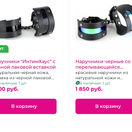
ИТ
учники "ИнтимХаус" с
Наручники черные со
ной лаковой вставкой
переливающейся
уральная черная кожа,
вставкой "Хамелеон"
красивые наручники из
авка из черной лаковой
натуральной кожи и
кожи
декорированы яркой
наличии: 1 шт.
В наличии: 1 шт.
00 pуб.
голографической вставк
1 850 pуб.
из экокожи.
В корзину
В корзину