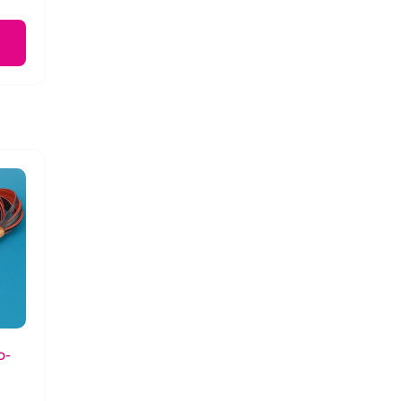
о-
60