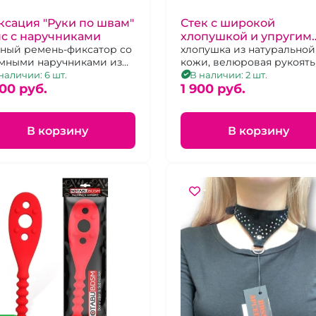
сация "Руки по швам"
Стек с широкой
с с наручниками
хлопушкой и упругим
ный ремень-фиксатор со
прутиком "Готика"
хлопушка из натуральной
мными наручниками из
кожи, велюровая рукоять
уральной кожи с
наличии: 6 шт.
В наличии: 2 шт.
аллической фурнитурой
00 pуб.
1 900 pуб.
В корзину
В корзину