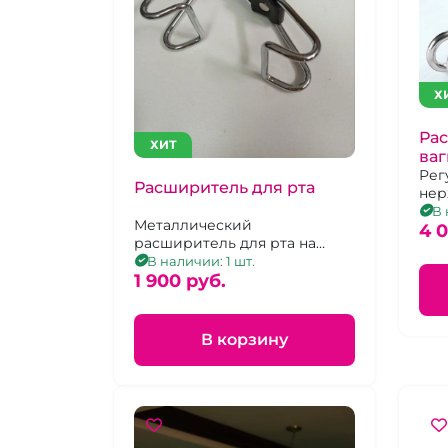
Х
Рас
ХИТ
ва
пр
Рег
Расширитель для рта
нер
бол
В 
Металлический
4 
расширитель для рта на
ремешке
В наличии: 1 шт.
1 900 pуб.
В корзину