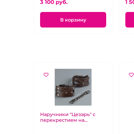
3 100 pуб.
кар
1 5
В корзину
Наручники "Цезарь" с
перекрестием на
запястьях на цепочке
коричневые