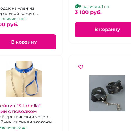
см
В наличии: 1 шт.
одок на член из
3 100 pуб.
уральной кожи с
очкой
наличии: 1 шт.
00 pуб.
В корзину
В корзину
йник "Sitabella"
ний с поводком
ий эротический чокер-
йник из синей экокожи с
одком-цепью на
наличии: 6 шт.