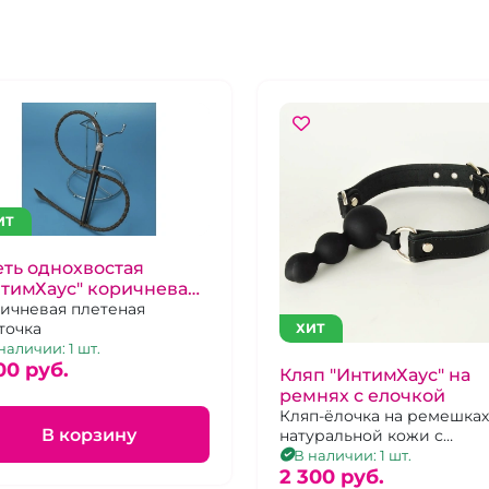
ИТ
ть однохвостая
тимХаус" коричневая
стразами
ичневая плетеная
точка
ХИТ
наличии: 1 шт.
00 pуб.
Кляп "ИнтимХаус" на
ремнях с елочкой
Кляп-ёлочка на ремешках
В корзину
натуральной кожи с
лаковыми вставками, не
В наличии: 1 шт.
дышащий
2 300 pуб.