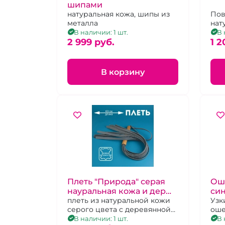
шипами
натуральная кожа, шипы из
Пов
металла
нат
цеп
В наличии: 1 шт.
В 
2 999 pуб.
1 2
В корзину
Плеть "Природа" серая
Оше
науральная кожа и дер
си
рукоять 60 см
плеть из натуральной кожи
Узк
серого цвета с деревянной
оше
рукояткой
пов
В наличии: 1 шт.
В 