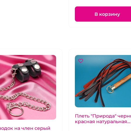
В корзину
Плеть "Природа" черн
красная натуральная
кожа и дерев рукоять 
одок на член серый