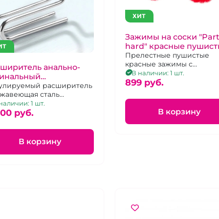
ХИТ
Зажимы на соски "Part
hard" красные пушис
ИТ
Прелестные пушистые
красные зажимы с
ширитель анально-
винтиками
В наличии: 1 шт.
гинальный
899 pуб.
офессианальный
улируемый расширитель
жавеющая сталь
ьшой
наличии: 1 шт.
В корзину
000 pуб.
В корзину