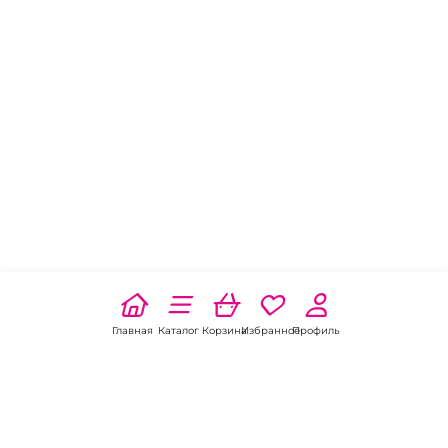
Не откладывайте улучшение вашей интимной
жизни на потом. Выберите тренажеры Кегеля от
ИнтимХаус уже сегодня и убедитесь в
эффективности заботы о вашем здоровье!
Главная
Каталог
Корзина
Избранное
Профиль