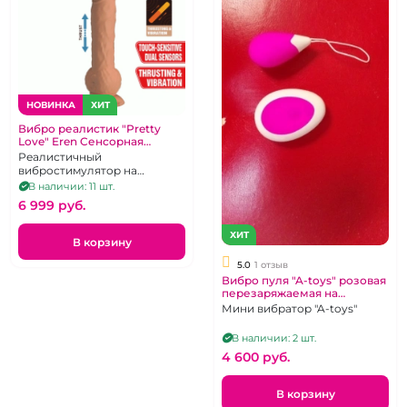
НОВИНКА
ХИТ
Вибро реалистик "Pretty
Love" Eren Cенсорная
технология
Реалистичный
вибростимулятор на
присоске с 5 режимами
В наличии: 11 шт.
вибрации и сенсорным
6 999 pуб.
управлением
поступательных движений
ХИТ
В корзину
5.0
1 отзыв
Вибро пуля "A-toys" розовая
перезаряжаемая на
дистанционном управлении
Мини вибратор "A-toys"
В наличии: 2 шт.
4 600 pуб.
В корзину