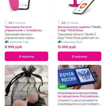
5.0
5 отзывов
5.0
8 отзывов
Тренажер Кегеля
Вагинальные шарики "Gballs
управление с телефона
3 App" Petal Rose
"Magic Vini" розовый
Тренажёр Кегеля с
Тренажер Кегеля "Gballs 3
управлением через
App" Petal Rose работает от
приложение
приложения Magic Kegel
В наличии: 1 шт.
В наличии: 3 шт.
8 999 pуб.
15 000 pуб.
В корзину
В корзину
ХИТ
Индивидуальная доставка
за пределами Российской
Федерации
стоимость рассчитывается
индивидуально для каждого