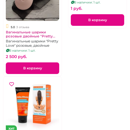
клиента (указанная цена в 1
В наличии: 1 шт.
рубль не является
1 pуб.
окончательной)
В корзину
5.0
3 отзыва
Вагинальные шарики
розовые двойные "Pretty
Love"
Вагинальные шарики "Pretty
Love" розовые, двойные
В наличии: 1 шт.
2 500 pуб.
В корзину
ХИТ