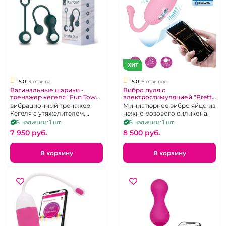
ХИТ
5.0
3 отзыва
5.0
6 отзывов
Вагинальные шарики -
Вибро пуля с
тренажер кегеля "Fun Town"
электростимуляцией "Pretty
Crystal Duo
love" Doreen управление с
вибрационный тренажер
Миниатюрное вибро яйцо из
приложения.
Кегеля с утяжелителем,
нежно розового силикона.
одинарный шарик в
В наличии: 1 шт.
В наличии: 1 шт.
комплекте, темно-зеленый,
7 950 pуб.
8 500 pуб.
перезаряжаемый
В корзину
В корзину