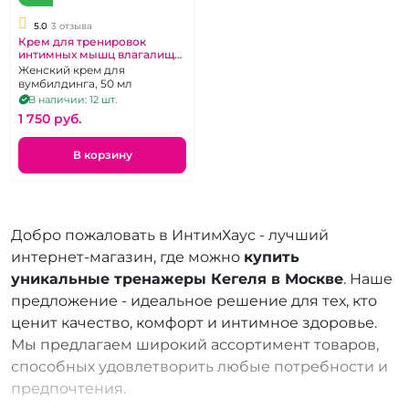
5.0
3 отзыва
Крем для тренировок
интимных мышц влагалища
"Интим Фитнесс"
Женский крем для
Вумбилдинг
вумбилдинга, 50 мл
В наличии: 12 шт.
1 750 pуб.
В корзину
Добро пожаловать в ИнтимХаус - лучший
интернет-магазин, где можно
купить
уникальные тренажеры Кегеля в Москве
. Наше
предложение - идеальное решение для тех, кто
ценит качество, комфорт и интимное здоровье.
Мы предлагаем широкий ассортимент товаров,
способных удовлетворить любые потребности и
предпочтения.