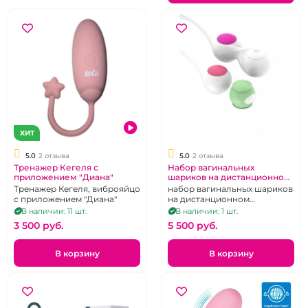
ХИТ
5.0
2 отзыва
5.0
2 отзыва
Тренажер Кегеля с
Набор вагинальных
приложением "Диана"
шариков на дистанционном
управлении
Тренажер Кегеля, виброяйцо
набор вагинальных шариков
с приложением "Диана"
на дистанционном
управлении
В наличии: 11 шт.
В наличии: 1 шт.
3 500 pуб.
5 500 pуб.
В корзину
В корзину