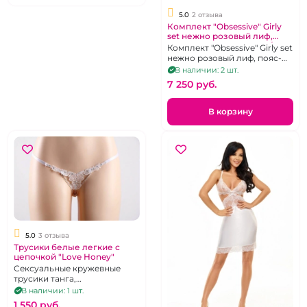
5.0
2 отзыва
Комплект "Obsessive" Girly
set нежно розовый лиф,
пояс-корсет, трусики, S/M
Комплект "Obsessive" Girly set
нежно розовый лиф, пояс-
корсет, трусики, S/M
В наличии: 2 шт.
7 250 pуб.
В корзину
5.0
3 отзыва
Трусики белые легкие с
цепочкой "Love Honey"
Сексуальные кружевные
трусики танга,
декорированы стразами,
В наличии: 1 шт.
размер 40-42-46
1 550 pуб.