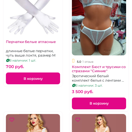
Перчатки белые атласные
длинные белые перчатки,
чуть выше локтя, размер М
В наличии: 1 шт.
5.0
1 отзыв
700 pуб.
Комплект Бюст и трусики со
стразами "Сияние"
Эротический белый
В корзину
комплект белья с лентами из
страз, бюст+трусики. размер
В наличии: 3 шт.
85C
3 500 pуб.
В корзину