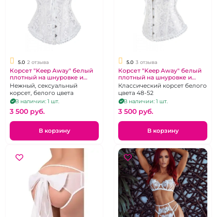
5.0
2 отзыва
5.0
3 отзыва
Корсет "Keep Away" белый
Корсет "Keep Away" белый
плотный на шнуровке и
плотный на шнуровке и
стринги размер S 40
стринги размер 3XL 50
Нежный, сексуальный
Классический корсет белого
корсет, белого цвета
цвета 48-52
В наличии: 1 шт.
В наличии: 1 шт.
3 500 pуб.
3 500 pуб.
В корзину
В корзину