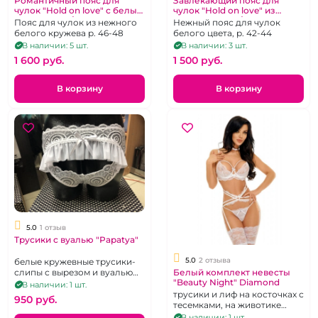
Романтичный пояс для
Завлекающий пояс для
чулок "Hold on love" с белым
чулок "Hold on love" из
кружевом (L/XL)
белой сетки (S/M)
Пояс для чулок из нежного
Нежный пояс для чулок
белого кружева р. 46-48
белого цвета, р. 42-44
В наличии: 5 шт.
В наличии: 3 шт.
1 600 pуб.
1 500 pуб.
В корзину
В корзину
5.0
1 отзыв
Трусики с вуалью "Papatya"
5.0
2 отзыва
белые кружевные трусики-
слипы с вырезом и вуалью
Белый комплект невесты
"Beauty Night" Diamond
на попке, р. 42-44
В наличии: 1 шт.
трусики и лиф на косточках с
950 pуб.
тесемками, на животике
ленточки и пажи, р. 46-48
В наличии: 1 шт.