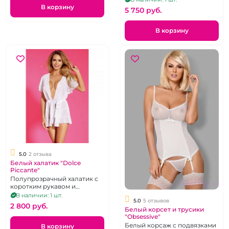
В корзину
5 750 pуб.
В корзину
5.0
2 отзыва
Белый халатик "Dolce
Piccante"
Полупрозрачный халатик с
коротким рукавом и
атласным поясом, р. 42-44
В наличии: 1 шт.
5.0
5 отзывов
2 800 pуб.
Белый корсет и трусики
"Obsessive"
Белый корсаж с подвязками
В корзину