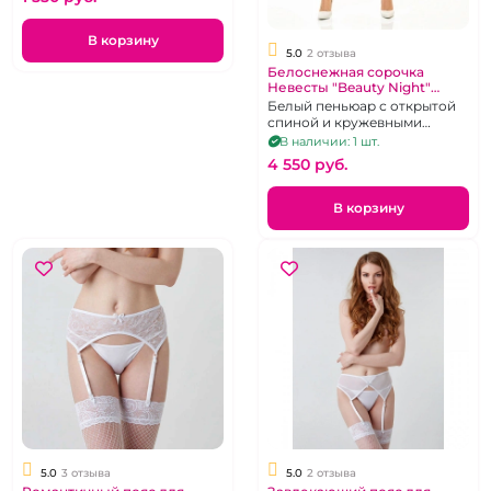
В корзину
5.0
2 отзыва
Белоснежная сорочка
Невесты "Beauty Night"
Adelaide
Белый пеньюар с открытой
спиной и кружевными
вставками, р.44-46
В наличии: 1 шт.
4 550 pуб.
В корзину
5.0
3 отзыва
5.0
2 отзыва