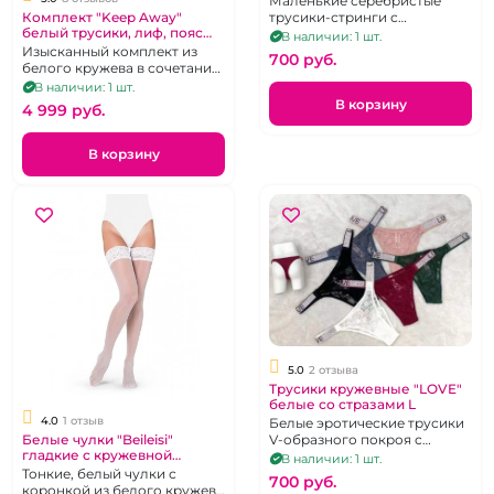
Маленькие серебристые
Комплект "Keep Away"
трусики-стринги с
белый трусики, лиф, пояс
покрытием металлик р 44-48
В наличии: 1 шт.
для чулок размер 3XL
Изысканный комплект из
700 pуб.
белого кружева в сочетании
с микросеточкой. р. 50-52
В наличии: 1 шт.
В корзину
4 999 pуб.
В корзину
5.0
2 отзыва
Трусики кружевные "LOVE"
белые со стразами L
4.0
1 отзыв
Белые эротические трусики
Белые чулки "Beileisi"
V-образного покроя с
гладкие с кружевной
декором из страз. Размер 46-
В наличии: 1 шт.
резинкой на силиконе р 2-3
48
Тонкие, белый чулки с
700 pуб.
коронкой из белого кружева