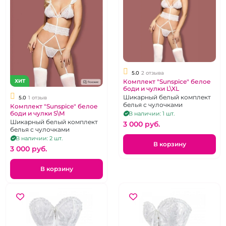
5.0
2 отзыва
ХИТ
Комплект "Sunspice" белое
боди и чулки L\XL
Шикарный белый комплект
5.0
1 отзыв
белья с чулочками
Комплект "Sunspice" белое
боди и чулки S\М
В наличии: 1 шт.
Шикарный белый комплект
3 000 pуб.
белья с чулочками
В наличии: 2 шт.
В корзину
3 000 pуб.
В корзину