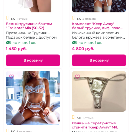
5.0
1 отзыв
5.0
2 отзыва
Белый трусики с бантом
Комплект "Keep Away"
"Erolanta" Mia (50-52)
белый трусики, лиф, пояс
для чулок размер XL
Праздничные Трусики -
Изысканный комплект из
Подарок белые с доступом
белого кружева в сочетании
с микросеточкой. р.44-46
В наличии: 1 шт.
В наличии: 1 шт.
1 450 pуб.
4 800 pуб.
В корзину
В корзину
5.0
1 отзыв
Изящные серебристые
стринги "Keep Away" M/L
5.0
8 отзывов