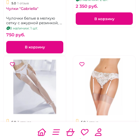
5.0
1 отзыв
2 350 pуб.
Чулки "Gabriella"
Чулочки белые в мелкую
В корзину
сетку с ажурной резинкой, р.
3-4
В наличии: 1 шт.
750 pуб.
В корзину
5.0
3 отзыва
5.0
1 отзыв
Колготки белые гладкие
Бело-розовые пояс и
"Gabriella" Strip panty.
трусики "Эроланта".
Колготки белые с вырезом,
Нежный кружевной