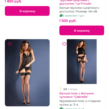
Трусики-шортики с
1 850 pуб.
доступом "Le Frivole".
Белые трусики-шортики с
В корзину
доступом. Размер: 46-48.
В наличии: 1 шт.
1 500 pуб.
В корзину
5.0
1 отзыв
Белый пояс с белыми
чулками "Gabriella"
Кружевной пояс и гладкие
чулки, р. 3-4.
В наличии: 2 шт.