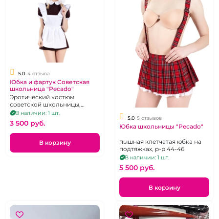
5.0
4 отзыва
Юбка и фартук Советская
школьница "Pecado"
Эротический костюм
советской школьницы,
состоящий из короткой
В наличии: 1 шт.
5.0
5 отзывов
коричневой юбки и белого
3 500 pуб.
фартука
Юбка школьницы "Pecado"
пышная клетчатая юбка на
В корзину
подтяжках, р-р 44-46
В наличии: 1 шт.
5 500 pуб.
В корзину