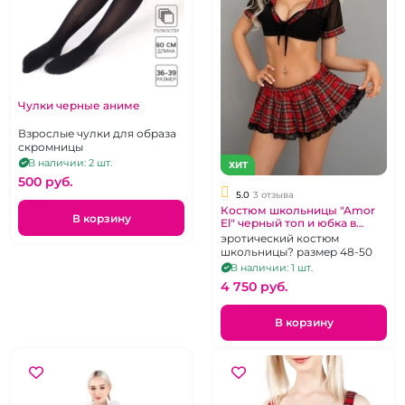
Чулки черные аниме
Взрослые чулки для образа
скромницы
В наличии: 2 шт.
ХИТ
500 pуб.
5.0
3 отзыва
Костюм школьницы "Amor
В корзину
El" черный топ и юбка в
клетку
эротический костюм
школьницы? размер 48-50
В наличии: 1 шт.
4 750 pуб.
В корзину