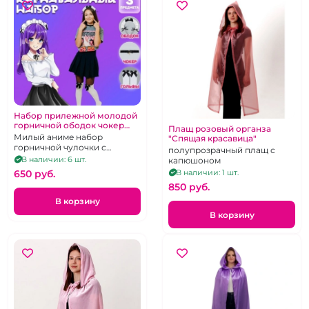
Набор прилежной молодой
горничной ободок чокер
Плащ розовый органза
гольфы "Аниме"
Милый аниме набор
"Спящая красавица"
горничной чулочки с
полупрозрачный плащ с
бантиками, ободок и чокер
В наличии: 6 шт.
капюшоном
650 pуб.
В наличии: 1 шт.
850 pуб.
В корзину
В корзину