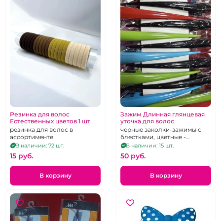
Резинка для волос
Зажим Длинная глянцевая
Естественных цветов 1 шт
уточка для волос
резинка для волос в
черные заколки-зажимы с
ассортименте
блестками, цветные -
глянцевые
В наличии: 72 шт.
В наличии: 15 шт.
15 pуб.
50 pуб.
В корзину
В корзину