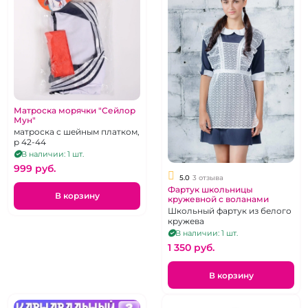
Матроска морячки "Сейлор
Мун"
матроска с шейным платком,
р 42-44
В наличии: 1 шт.
999 pуб.
5.0
3 отзыва
Фартук школьницы
В корзину
кружевной с воланами
Школьный фартук из белого
кружева
В наличии: 1 шт.
1 350 pуб.
В корзину