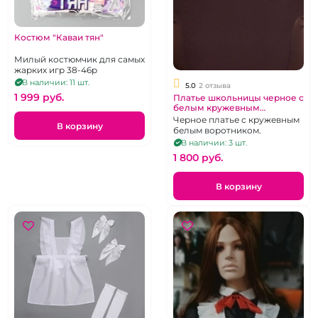
Костюм "Каваи тян"
Милый костюмчик для самых
жарких игр 38-46р
В наличии: 11 шт.
5.0
2 отзыва
1 999 pуб.
Платье школьницы черное с
белым кружевным
воротником, размер 50-48-
Черное платье с кружевным
В корзину
46
белым воротником.
В наличии: 3 шт.
1 800 pуб.
В корзину