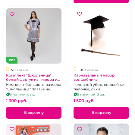
ХИТ
5.0
1 отзыв
5.0
3 отзыва
Комплект "Школьница"
Карнавальный набор
белый фартук из гипюра и
волшебника
шарики
Комплект большого размера
головной убор, волшебная
"Школьница" платье не
палочка, очки
входит в комплект
В наличии: 5 шт.
В наличии: 3 шт.
1 300 pуб.
1 500 pуб.
В корзину
В корзину