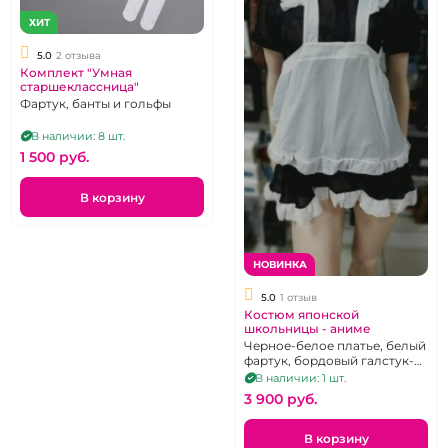
ХИТ
5.0
2 отзыва
Комплект "Умная
старшеклассница"
Фартук, банты и гольфы
В наличии: 8 шт.
1 500 pуб.
В корзину
НОВИНКА
5.0
1 отзыв
Костюм японской
школьницы - аниме
Черное-белое платье, белый
фартук, бордовый галстук-
бант, черные трусики
В наличии: 1 шт.
3 900 pуб.
В корзину