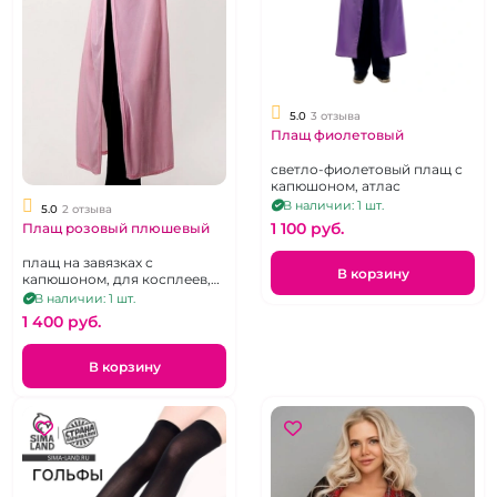
5.0
3 отзыва
Плащ фиолетовый
светло-фиолетовый плащ с
капюшоном, атлас
В наличии: 1 шт.
5.0
2 отзыва
1 100 pуб.
Плащ розовый плюшевый
плащ на завязках с
В корзину
капюшоном, для косплеев,
вечеринок и ролевых игр
В наличии: 1 шт.
1 400 pуб.
В корзину