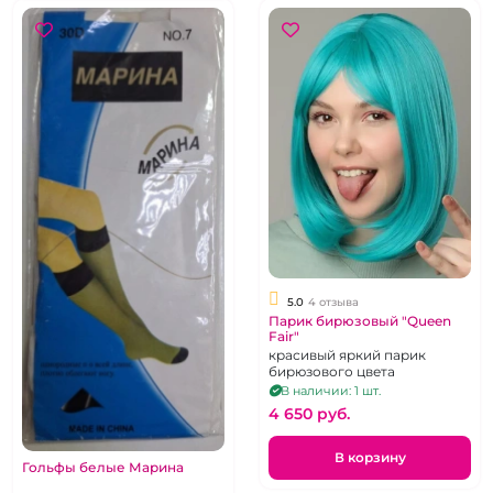
5.0
4 отзыва
Парик бирюзовый "Queen
Fair"
красивый яркий парик
бирюзового цвета
В наличии: 1 шт.
4 650 pуб.
В корзину
Гольфы белые Марина