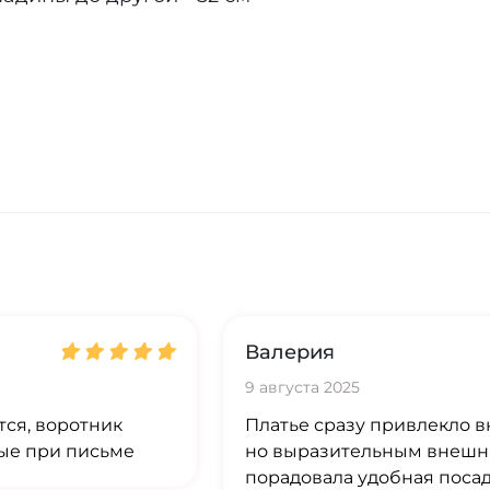
Валерия
9 августа 2025
тся, воротник
Платье сразу привлекло 
ные при письме
но выразительным внешн
порадовала удобная посадк