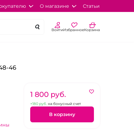
окупателю
О магазине
Статьи
Войти
Избранное
Корзина
48-46
1 800 pуб.
+180 pуб.
на бонусный счет
В корзину
зины