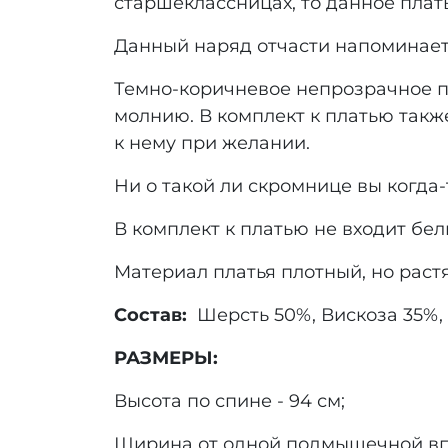
старшеклассницах, то данное плат
Данный наряд отчасти напоминает 
Темно-коричневое непрозрачное п
молнию. В комплект к платью такж
к нему при желании.
Ни о такой ли скромнице вы когда
В комплект к платью не входит бе
Материал платья плотный, но раст
Состав:
Шерсть 50%, Вискоза 35%, 
РАЗМЕРЫ:
Высота по спине - 94 см;
Ширина от одной подмышечной впа