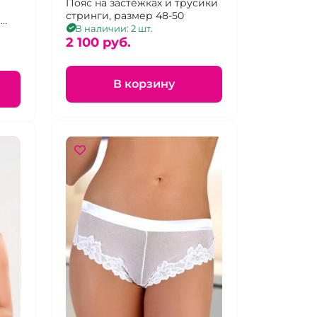
кружевной вставкой, 48-
Пояс на застёжках и трусики
зки
стринги, размер 48-50
50
ы
48-
В наличии: 2 шт.
2 100 pуб.
В корзину