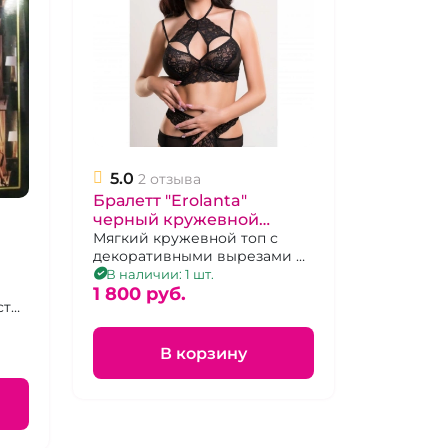
5.0
2 отзыва
Бралетт "Erolanta"
черный кружевной
удлиненный, 46-48
Мягкий кружевной топ с
декоративными вырезами и
перемычками
В наличии: 1 шт.
1 800 pуб.
сти
В корзину