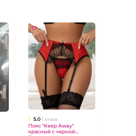
5.0
1 отзыв
Пояс "Keep Away"
красный с черной