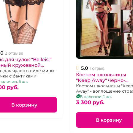
.0
2 отзыва
с для чулок "Beileisi"
рный кружевной
5.0
1 отзыв
мер 46-48
с для чулок в виде мини-
Костюм школьницы
чки с бантиками
"Keep Away" черно-
наличии: 5 шт.
красное боди с
Костюм школьницы "Keep
00 pуб.
Away" - воплощение стра
воротником, 44-46
и невинности
В наличии: 1 шт.
3 300 pуб.
В корзину
В корзину