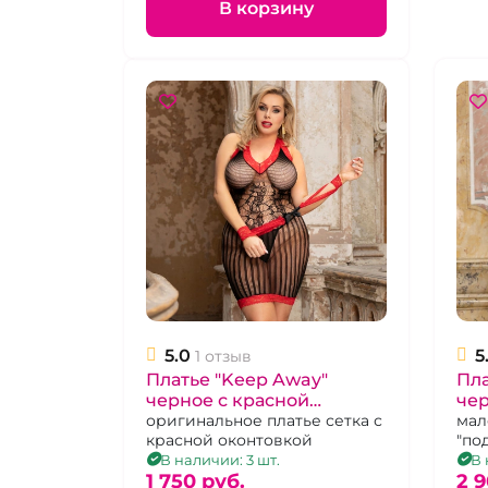
В корзину
5.0
5
1 отзыв
Платье "Keep Away"
Пла
черное с красной
чер
ажурной окантовкой 46-
оригинальное платье сетка с
сет
мал
красной оконтовкой
"по
50
пол
В наличии: 3 шт.
В 
1 750 pуб.
сет
2 9