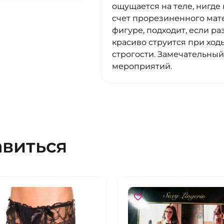
ощущается на теле, нигде
счет прорезиненного мат
фигуре, подходит, если р
красиво струится при ход
строгости. Замечательны
мероприятий.
авиться