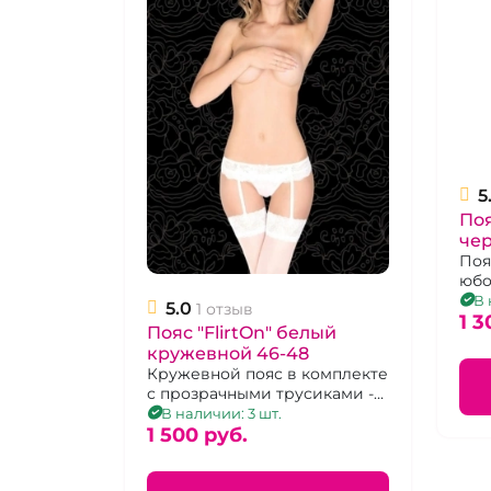
5
Поя
че
раз
Поя
юбо
В 
5.0
1 отзыв
1 3
Пояс "FlirtOn" белый
кружевной 46-48
Кружевной пояс в комплекте
с прозрачными трусиками -
стрингами.
В наличии: 3 шт.
1 500 pуб.