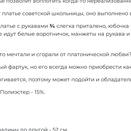
ье позволит воплотить когда-то нереализованн
платье советской школьницы, оно выполнено в
латье с рукавами
¾
слегка приталено, юбочка 
е идут белые воротничок, манжеты на рукава 
-то мечтали и сгорали от платонической любви?
лый фартук, но его всегда можно приобрести к
ягивается, поэтому может подойти и обладател
Полиэстер - 15%.
дины до другой - 52 см