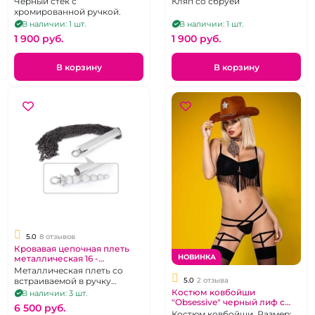
Черный стек с
Кляп со сбруей
хромированной ручкой.
В наличии: 1 шт.
В наличии: 1 шт.
1 900 pуб.
1 900 pуб.
В корзину
В корзину
5.0
8 отзывов
Кровавая цепочная плеть
НОВИНКА
металлическая 16 -
хвостовка с пробочкой в
Металлическая плеть со
рукоятке
5.0
2 отзыва
встраиваемой в ручку
анальной пробкой -
Костюм ковбойши
В наличии: 3 шт.
"Obsessive" черный лиф с
елочкой, цвет темное
6 500 pуб.
бахромой и трусики
серебро.
Костюм ковбойши. Размер: