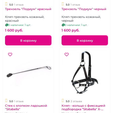
5.0
1 отзыв
5.0
1 отзыв
Трензель "Подиум" красный
Трензель "Подиум" черный
Кляп-трензель кожаный,
Кляп-трензель кожаный,
красный
черный
В наличии: 1 шт.
В наличии: 1 шт.
1 600 pуб.
1 600 pуб.
В корзину
В корзину
5.0
1 отзыв
5.0
2 отзыва
Стек с хлопком ладошкой
Кляп - кольцо с фиксацией
"Sitabella"
подбородка "Sitabella" X-
Desire