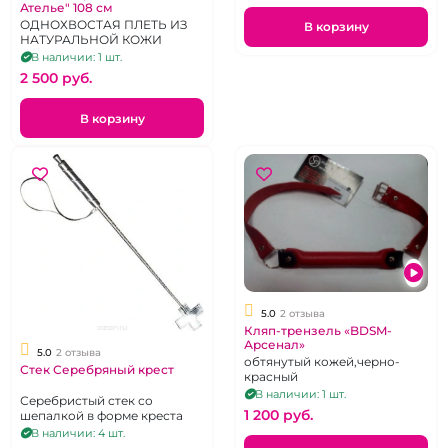
Ателье" 108 см
ОДНОХВОСТАЯ ПЛЕТЬ ИЗ
В корзину
НАТУРАЛЬНОЙ КОЖИ
В наличии: 1 шт.
2 500 pуб.
В корзину
5.0
2 отзыва
Кляп-трензель «BDSM-
Арсенал»
5.0
2 отзыва
обтянутый кожей,черно-
Стек Серебряный крест
красный
В наличии: 1 шт.
Серебристый стек со
1 200 pуб.
шепалкой в форме креста
В наличии: 4 шт.