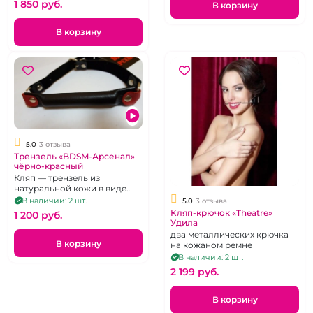
1 850 pуб.
В корзину
В корзину
5.0
3 отзыва
Трензель «BDSM-Арсенал»
чёрно-красный
Кляп — трензель из
натуральной кожи в виде
уздечки
В наличии: 2 шт.
5.0
3 отзыва
Кляп-крючок «Theatre»
1 200 pуб.
Удила
два металлических крючка
В корзину
на кожаном ремне
В наличии: 2 шт.
2 199 pуб.
В корзину