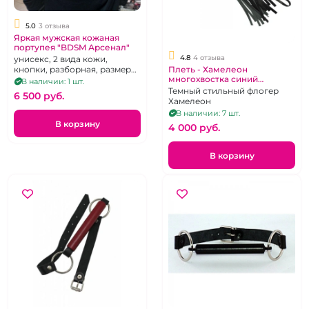
5.0
3 отзыва
Яркая мужская кожаная
портупея "BDSM Арсенал"
4.8
4 отзыва
унисекс, 2 вида кожи,
кнопки, разборная, размер
Плеть - Хамелеон
многохвостка синий
44-54 / S-L
В наличии: 1 шт.
перламутр "ИнтимХаус"
Темный стильный флогер
6 500 pуб.
Хамелеон
В наличии: 7 шт.
В корзину
4 000 pуб.
В корзину