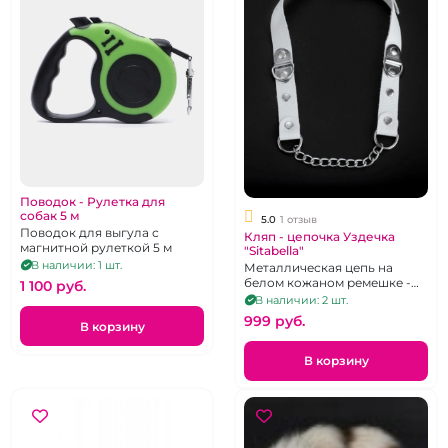
Поводок - Рулетка для
собак 5 м
5.0
1 отзыв
Поводок для выгула с
Кляп - цепочка Уздечка
магнитной рулеткой 5 м
"Sitabella"
В наличии: 1 шт.
Металлическая цепь на
белом кожаном ремешке -
1 100 pуб.
удила для ПониПлей
В наличии: 2 шт.
999 pуб.
В корзину
В корзину