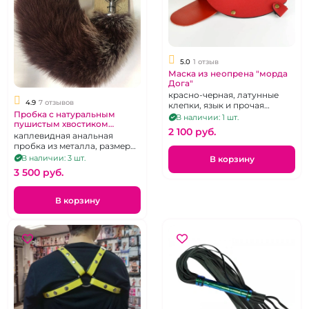
5.0
1 отзыв
Маска из неопрена "морда
Дога"
красно-черная, латунные
4.9
7 отзывов
клепки, язык и прочая
Пробка с натуральным
фурнитура - кожа,
В наличии: 1 шт.
пушистым хвостиком
регулировка при помощи 2
2 100 pуб.
"ИнтимХаус"
каплевидная анальная
резинок сзади
пробка из металла, размер
М, цвет хвоста в
В наличии: 3 шт.
В корзину
ассортименте
3 500 pуб.
В корзину