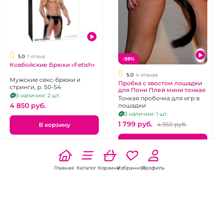
5.0
1 отзыв
-59%
Ковбойские Брюки «Fetish»
5.0
4 отзыва
Мужские секс-брюки и
Пробка с хвостом лошадки
стринги, р. 50-54
для Пони Плей мини тонкая
В наличии: 2 шт.
Тонкая пробочка для игр в
4 850 pуб.
лошадки
В наличии: 1 шт.
1 799 pуб.
4 350 pуб.
В корзину
В корзину
Главная
Каталог
Корзина
Избранное
Профиль