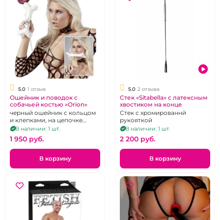
5.0
1 отзыв
5.0
2 отзыва
Ошейник и поводок с
Стек «Sitabella» с латексным
собачьей костью «Orion»
хвостиком на конце
черный ошейник с кольцом
Стек с хромированнй
и клепками, на цепочке
рукояткой
белая косточка
В наличии: 1 шт.
В наличии: 1 шт.
1 950 pуб.
2 200 pуб.
В корзину
В корзину