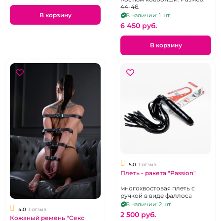
44-46.
В корзину
В наличии: 1 шт.
6 450 pуб.
В корзину
5.0
1 отзыв
Плеть - ракета "Passion"
многохвостовая плеть с
ручкой в виде фаллоса
В наличии: 2 шт.
4.0
1 отзыв
2 500 pуб.
Кожаный ремень "Секс