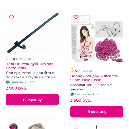
5.0
6 отзывов
Черный стэк-дубинка для
Бастонады
5.0
3 отзыва
Для фут-фетиша:для битья
Цепной бондаж «Ullimate»
по пяткам и ступням, спине
Submission Chain
В наличии: 1 шт.
розовая цепь на тело с
2 900 pуб.
замком
В наличии: 1 шт.
В корзину
3 500 pуб.
В корзину