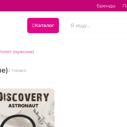
Бренды
П
Каталог
толет (мужские)
ие)
2 товара