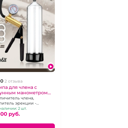
.0
2 отзыва
па для члена с
тунным манометром
scovery" Astronaut
личитель члена,
литель эрекции -
ская помпа с
наличии: 2 шт.
аллическим создателем
200 pуб.
кума