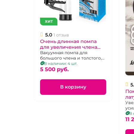
ХИТ
5.0
1 отзыв
Очень длинная помпа
для увеличения члена
"Sex Expert" Much
Вакуумная помпа для
большого члена и толстого,
Pleasure
длина 280 мм, диаметр 65
В наличии: 4 шт.
мм, прозрачная
5 500 pуб.
5
В корзину
Пом
ла
"Di
Уве
уси
муж
В 
мет
11 
вак