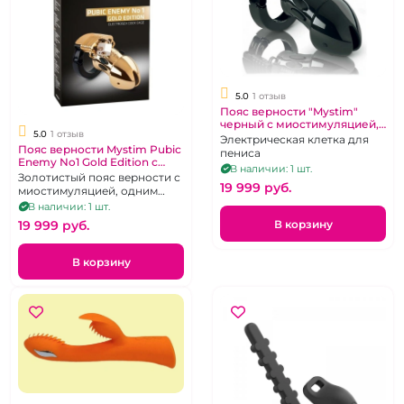
5.0
1 отзыв
Пояс верности "Mystim"
черный с миостимуляцией, 1
5.0
1 отзыв
металлический и 5
Электрическая клетка для
Пояс верности Mystim Pubic
пластмассовых замочков
пениса
Enemy No1 Gold Edition с
В наличии: 1 шт.
миостимуляцией
Золотистый пояс верности с
19 999 pуб.
миостимуляцией, одним
металлическим замочком и
В наличии: 1 шт.
пятью пластиковыми
В корзину
19 999 pуб.
пломбами
В корзину