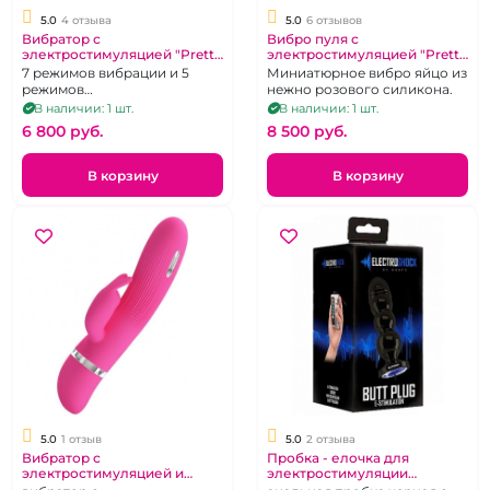
5.0
4 отзыва
5.0
6 отзывов
Вибратор с
Вибро пуля с
электростимуляцией "Pretty
электростимуляцией "Pretty
Love" Hector фиолетовый
love" Doreen управление с
7 режимов вибрации и 5
Миниатюрное вибро яйцо из
приложения.
режимов
нежно розового силикона.
электростимуляции
В наличии: 1 шт.
В наличии: 1 шт.
6 800 pуб.
8 500 pуб.
В корзину
В корзину
5.0
1 отзыв
5.0
2 отзыва
Вибратор с
Пробка - елочка для
электростимуляцией и
электростимуляции
клиторальной стимуляцией
"Electroshok"