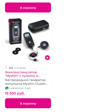
В корзину
5.0
4 отзыва
Электростимулятор
"Mystim" с пультом и
приёмником
Беспроводной генератор
импульсов Mystim Cluster
Buster
В наличии: 3 шт.
19 500 pуб.
В корзину