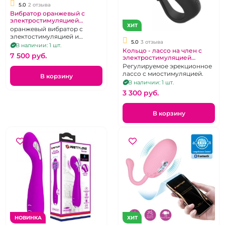
5.0
2 отзыва
Вибратор оранжевый с
электростимуляцией
ХИТ
"Огонь"
оранжевый вибратор с
электостимуляцией и
5.0
3 отзыва
клиторальным отростком
В наличии: 1 шт.
Кольцо - лассо на член с
7 500 pуб.
электростимуляцией
регулируемый диаметр "S-
Регулируемое эрекционное
hande" Lightning ring черное
лассо с миостимуляцией.
В корзину
В наличии: 1 шт.
3 300 pуб.
В корзину
НОВИНКА
ХИТ