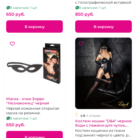
с голографической вставкой
В наличии: 1 шт.
В наличии: 1 шт.
650 pуб.
850 pуб.
В корзину
В корзину
Маска - очки Зорро
"Незнакомец" черная
Чёрная кожанная открытая
маска на резинке.
4.8
4 отзыва
В наличии: 1 шт.
Костюм кошки "D&A" черное
650 pуб.
боди с пажами для чулок,
перчатки.
Костюм кошечки из ткани
под винил черного цвета. р
В корзину