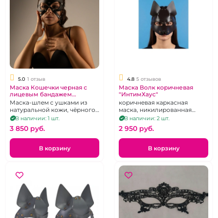
5.0
1 отзыв
4.8
5 отзывов
Маска Кошечки черная с
Маска Волк коричневая
лицевым бандажем
"ИнтимХаус"
"CrazyHandmade"
Маска-шлем с ушками из
коричневая каркасная
натуральной кожи, чёрного
маска, никилированная
цвета
фурнитура, крепление -
В наличии: 1 шт.
В наличии: 2 шт.
регулируемая резинка
3 850 pуб.
2 950 pуб.
В корзину
В корзину