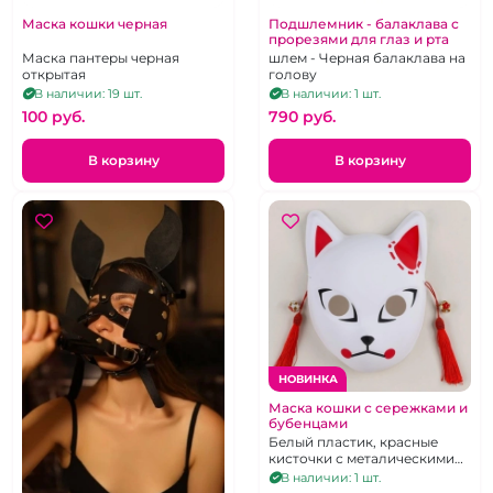
Маска кошки черная
Подшлемник - балаклава с
прорезями для глаз и рта
Маска пантеры черная
шлем - Черная балаклава на
открытая
голову
В наличии: 19 шт.
В наличии: 1 шт.
100 pуб.
790 pуб.
В корзину
В корзину
НОВИНКА
Маска кошки с сережками и
бубенцами
Белый пластик, красные
кисточки с металическими
бубенцами
В наличии: 1 шт.