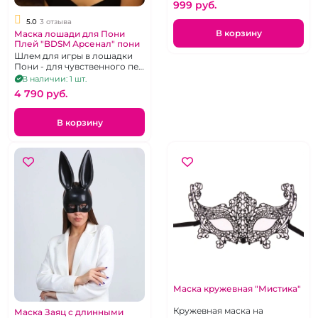
999 pуб.
5.0
3 отзыва
В корзину
Маска лошади для Пони
Плей "BDSM Арсенал" пони
Шлем для игры в лошадки
Пони - для чувственного пет
плея, порадует даже самых
В наличии: 1 шт.
искушенных
4 790 pуб.
В корзину
Маска кружевная "Мистика"
Кружевная маска на
Маска Заяц с длинными