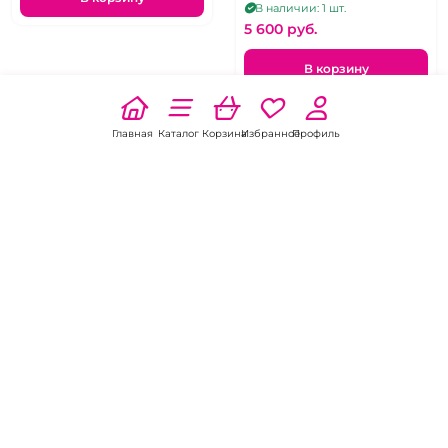
46-48
В наличии: 1 шт.
5 600 pуб.
В корзину
Главная
Каталог
Корзина
Избранное
Профиль
5.0
4 отзыва
5.0
4 отзыва
Маска украшенная
Маска кружевная
паучками.
металлическая
Черная маска на тесемках.
Черная металлическая маска
на лицо со стразами
В наличии: 1 шт.
В наличии: 1 шт.
1 450 pуб.
1 600 pуб.