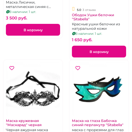
черными бусинами
Маска Лисички,
металлическая синяя с
5.0
3 отзыва
черными бусинами
В наличии: 1 шт.
Ободок Ушки белочки
3 500 pуб.
"Sitabella"
Красные ушки белочки из
натуральной кожи
В корзину
В наличии: 1 шт.
1 650 pуб.
В корзину
Маска кружевная
Маска на глаза Бабочка
"Маскарад" черная
синий перламутр "Sitabella"
Черная ажурная маска
маска с прорезями для глаз