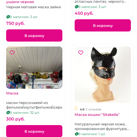
атласных лентах, черного
ушами черная
цвета
В наличии: 3 шт.
Черная матовая маска зайки
450 pуб.
В наличии: 3 шт.
750 pуб.
В корзину
В корзину
Маска
маски персонажей из
фильмов\мультфильмов\сериалов
4.6
5 отзывов
В наличии: 32 шт.
Маска кошки "Sitabella"
300 pуб.
Натуральная черная кожа,
хромированная фурнитура,
В корзину
регулировка "резинка"
В наличии: 1 шт.