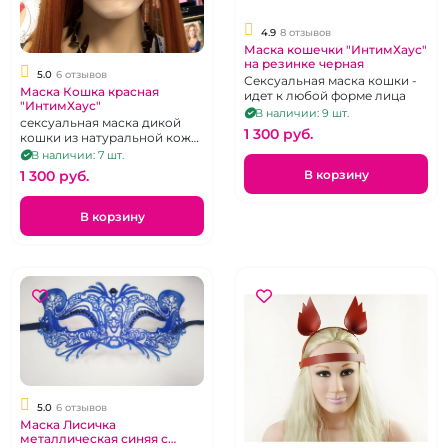
4.9
8 отзывов
Маска кошечки "ИнтимХаус"
на резинке черная
5.0
6 отзывов
Сексуальная маска кошки -
Маска Кошка красная
идет к любой форме лица
"ИнтимХаус"
В наличии: 9 шт.
сексуальная маска дикой
1 300 pуб.
кошки из натуральной кожи
хромового дубления, на
В наличии: 7 шт.
резинке
В корзину
1 300 pуб.
В корзину
5.0
6 отзывов
Маска Лисичка
металлическая синяя с