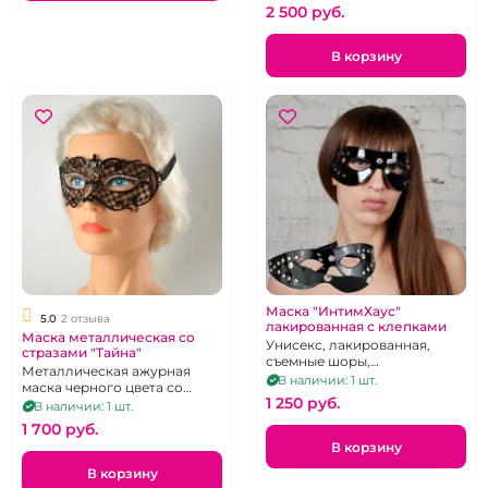
2 500 pуб.
В корзину
Маска "ИнтимХаус"
5.0
2 отзыва
лакированная с клепками
Маска металлическая со
Унисекс, лакированная,
стразами "Тайна"
съемные шоры,
Металлическая ажурная
никелированная фурнитура,
В наличии: 1 шт.
маска черного цвета со
регулировка обхвата при
1 250 pуб.
стразами
В наличии: 1 шт.
помощи пряжки
1 700 pуб.
В корзину
В корзину