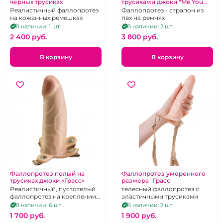
черных трусиках
трусиками джоки "Me You
Us" на широком ремне
Реалистичный фаллопротез
Фаллопротез - страпон из
на кожанных ремешках
пвх на ремнях
В наличии: 1 шт.
В наличии: 2 шт.
2 400 pуб.
3 800 pуб.
В корзину
В корзину
Фаллопротез полый на
Фаллопротез умеренного
трусиках джоки «Грасс»
размера "Грасс"
Реалистичный, пустотелый
телесный фаллопротез с
фаллопротез на креплении
эластичными трусиками
из резиновых лент.
В наличии: 6 шт.
В наличии: 2 шт.
1 700 pуб.
1 900 pуб.