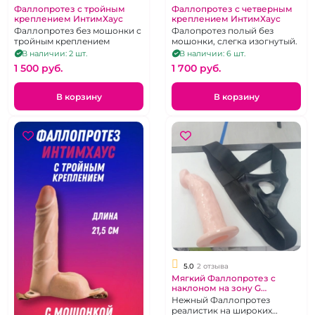
Фаллопротез с тройным
Фаллопротез с четверным
креплением ИнтимХаус
креплением ИнтимХаус
Фаллопротез без мошонки с
Фалопротез полый без
тройным креплением
мошонки, слегка изогнутый.
В наличии: 2 шт.
В наличии: 6 шт.
1 500 pуб.
1 700 pуб.
В корзину
В корзину
5.0
2 отзыва
Мягкий Фаллопротез с
наклоном на зону G
реалистик на широких
Нежный Фаллопротез
трусиках
реалистик на широких