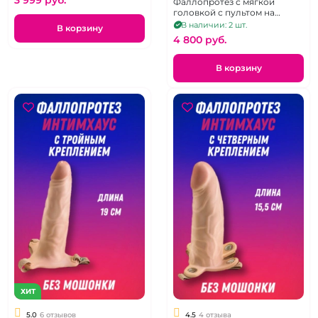
Фаллопротез с мягкой
головкой с пультом на
трусиках
В наличии: 2 шт.
В корзину
4 800 pуб.
В корзину
ХИТ
5.0
6 отзывов
4.5
4 отзыва