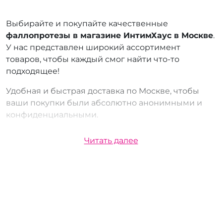
Выбирайте и покупайте качественные
фаллопротезы в магазине ИнтимХаус в Москве
.
У нас представлен широкий ассортимент
товаров, чтобы каждый смог найти что-то
подходящее!
Удобная и быстрая доставка по Москве, чтобы
ваши покупки были абсолютно анонимными и
конфиденциальными.
Вы можете выбрать одни из следующих
Читать далее
вариантов:
Курьером:
Мы осуществляем доставку
курьером по городу, что позволяет вам
получить свой заказ в кратчайшие сроки.
Наши курьеры аккуратно и конфиденциально
доставят ваш заказ прямо к двери,