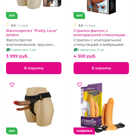
ХИТ
ХИТ
5.0
1 отзыв
5.0
1 отзыв
Фаллопротез "Pretty Love"
Страпон фаллос с
landon
клиторальной стимуляцией
"Pretty Love"
Фаллопротез
Страпон с клиторальной
анатомический, трусики
стимуляцией и вибрацией
джоки, черного цвета
В наличии: 1 шт.
В наличии: 2 шт.
3 999 pуб.
4 500 pуб.
В корзину
В корзину
ХИТ
НОВИНКА