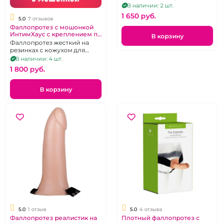
трусиках
В наличии: 2 шт.
1 650 pуб.
5.0
7 отзывов
Фаллопротез с мошонкой
ИнтимХаус с креплением по
В корзину
трем точкам
Фаллопротез жесткий на
резинках с кожухом для
яичек
В наличии: 4 шт.
1 800 pуб.
В корзину
5.0
1 отзыв
5.0
4 отзыва
Фаллопротез реалистик на
Плотный фаллопротез с