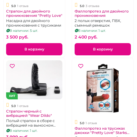
5.0
1 отзыв
5.0
3 отзыва
Страпон для двойного
Фаллопротез для двойного
проникновения "Pretty Love"
проникновения
Насадка для двойного
2 полых отверстия, ПВХ,
проникновения с трусиками
съемный ремешок
В наличии: 5 шт.
В наличии: 1 шт.
3 500 pуб.
2 400 pуб.
В корзину
В корзину
ХИТ
5.0
1 отзыв
Страпон черный с
вибрацией "Wear Dildo"
Полый страпон в сборе с
5.0
1 отзыв
вибрацией на выносном
Фаллопротез на трусиках
пульте, с трусиками и
В наличии: 1 шт.
джокки "Pretty Love" Starks
насадкой чёрного цвета
3 999 pуб.
мулат реалистик