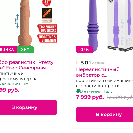
ВИНКА
ХИТ
-34%
ро реалистик "Pretty
5.0
1 отзыв
e" Eren Cенсорная
Нереалистичный
хнология
листичный
вибратор с
ростимулятор на
поступательными
портативная секс-машина
соске с 5 режимами
наличии: 11 шт.
скорости возвратно-
движениями - Фрикса
рации и сенсорным
99 pуб.
поступательных движени
В наличии: 1 шт.
"Pretty Love" Pazuzu
авлением
перезаряжаемый
7 999 pуб.
12 000 pуб
тупательных движений
В корзину
В корзину