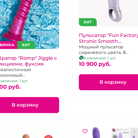
ХИТ
Пульсатор "Fun Factor
Stronic Smooth
ВИНКА
ХИТ
сиреневый
Мощный пульсатор
сиреневого цвета, 8
ратор "Romp" Jiggle с
режимов работы, можно
В наличии: 1 шт.
использовать без рук
10 900 pуб.
икциями, фуксия
еалистичный
иконовый
ростимулятор с
наличии: 1 шт.
В корзину
тупательными
00 pуб.
жениями и ребрышками,
присоске
В корзину