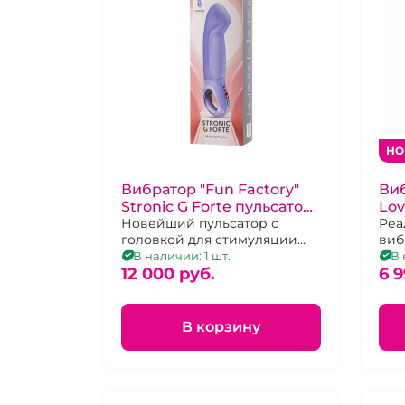
НО
Вибратор "Fun Factory"
Виб
Stronic G Forte пульсатор
Lov
сиреневый
Новейший пульсатор с
те
Реа
головкой для стимуляции
виб
точки G.
при
В наличии: 1 шт.
В 
12 000 pуб.
виб
6 9
упр
пос
В корзину