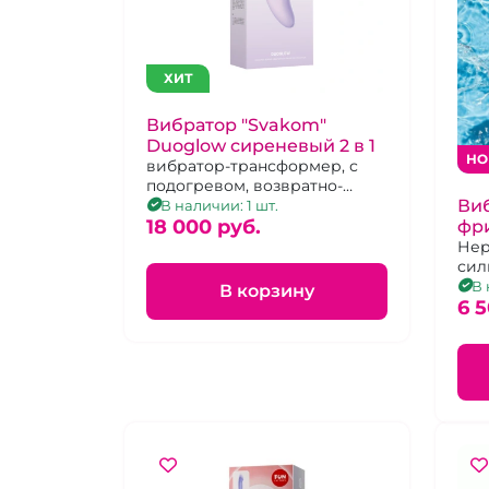
ХИТ
Вибратор "Svakom"
Duoglow сиреневый 2 в 1
НО
вибратор-трансформер, с
подогревом, возвратно-
Виб
поступательными
В наличии: 1 шт.
движениями и ротацией
18 000 pуб.
фр
Нер
сил
виб
В 
В корзину
пос
6 5
дви
на 