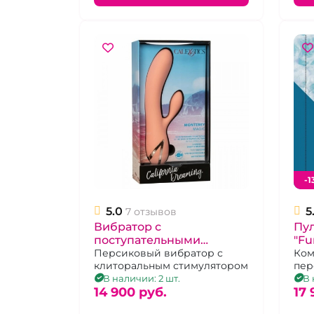
-1
5.0
5
7 отзывов
Вибратор с
Пу
поступательными
"Fu
движениями
Персиковый вибратор с
Pet
Ком
клиторальным стимулятором
пер
клиторального отростка
цве
В наличии: 2 шт.
В 
"CalExotics" Monterey
14 900 pуб.
17 
magic