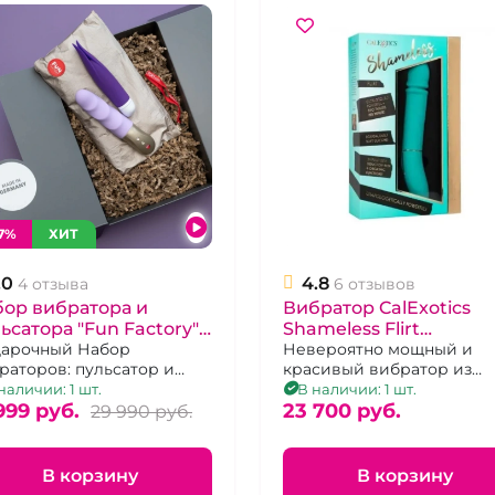
7%
ХИТ
.0
4.8
4 отзыва
6 отзывов
ор вибратора и
Вибратор CalExotics
ьсатора "Fun Factory"
Shameless Flirt
onic и Volita
арочный Набор
бирюзовый
Невероятно мощный и
раторов: пульсатор и
красивый вибратор из
торальный стимулятор.
бирюзового силикона.
наличии: 1 шт.
В наличии: 1 шт.
999 pуб.
23 700 pуб.
29 990 pуб.
В корзину
В корзину