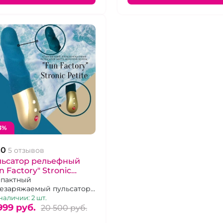
3%
.0
5 отзывов
льсатор рельефный
n Factory" Stronic
ite изумрудный
пактный
езаряжаемый пульсатор
та морской волны.
наличии: 2 шт.
999 pуб.
20 500 pуб.