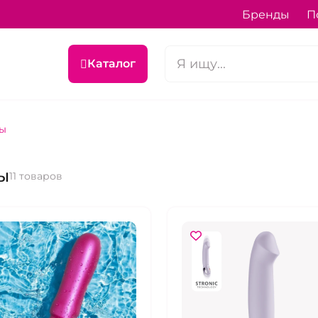
Бренды
П
Каталог
ы
ы
11 товаров