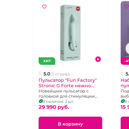
ХИТ
-4
5.0
5
3 отзыва
Пульсатор "Fun Factory"
Наб
Stronic G Forte нежно
пул
бирюзовый
Новейший пульсатор с
Str
Под
головкой для стимуляции
виб
перезаряжаемый
точки G.
кли
В наличии: 2 шт.
В 
29 990 pуб.
15 
В корзину