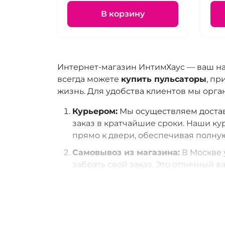
В корзину
Интернет-магазин ИнтимХаус — ваш н
всегда можете
купить пульсаторы
, пр
жизнь. Для удобства клиентов мы орга
Курьером:
Мы осуществляем доставк
заказ в кратчайшие сроки. Наши ку
прямо к двери, обеспечивая полну
Самовывоз из магазина:
В Москве 
забрать свой заказ. Это отличный в
получить свои эротические подарки
Самовывоз из СДЭК:
Предлагаем во
Москве расположено
493 пункта в
доступным для всех.