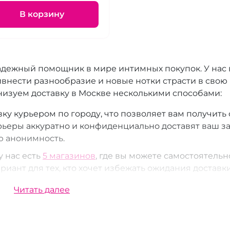
В корзину
адежный помощник в мире интимных покупок. У нас
ивнести разнообразие и новые нотки страсти в свою
низуем доставку в Москве несколькими способами:
у курьером по городу, что позволяет вам получить
рьеры аккуратно и конфиденциально доставят ваш з
ю анонимность.
у нас есть
5 магазинов
, где вы можете самостоятельн
ариант для тех, кто хочет избежать ожидания доставк
 сразу.
Читать далее
зможность забрать заказ из пунктов выдачи СДЭК. 
ыдачи
, что делает этот способ получения удобным и