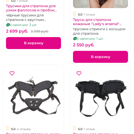
5.0
1 отзыв
Трусики для страпона для
узких фаллосов и пробок
"No Mercy" Faster размер
5.0
1 отзыв
чёрные трусики для
M/L
страпона с круглым
Трусы для страпона
кожаные "Lady's arsenal"
отверстием в виде
В наличии: 3 шт.
бордовые (р 42-46)
виниловых шортиков
трусики-стринги с кольцом
2 699 pуб.
3 399 pуб.
для страпона
В наличии: 1 шт.
В корзину
2 550 pуб.
В корзину
5.0
4 отзыва
5.0
1 отзыв