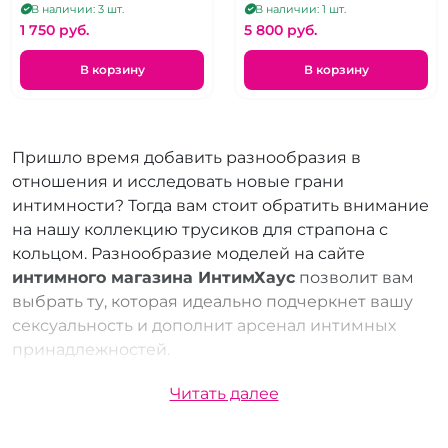
позволяющие сделать
джокки, два кольца и два
В наличии: 3 шт.
В наличии: 1 шт.
двойное проникновение
плага
1 750 pуб.
5 800 pуб.
В корзину
В корзину
Пришло время добавить разнообразия в
отношения и исследовать новые грани
интимности? Тогда вам стоит обратить внимание
на нашу коллекцию трусиков для страпона с
кольцом. Разнообразие моделей на сайте
интимного магазина ИнтимХаус
позволит вам
выбрать ту, которая идеально подчеркнет вашу
сексуальность и дополнит арсенал интимных
принадлежностей.
Купить трусики для страпона с кольцом теперь
Читать далее
можно купить с доставкой на дом. Мы предлагаем
несколько удобных вариантов: