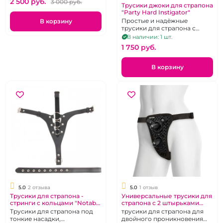
2 500 pуб.
3 000 pуб.
Трусики джоки для страпона
"Party Hard Instigator"
Простые и надёжные
В корзину
трусики для страпона с
кольцеобразной фиксацией
В наличии: 1 шт.
насадки.
1 750 pуб.
В корзину
5.0
2 отзыва
5.0
1 отзыв
Трусики для страпона -
Универсальные трусики для
стринги с кольцами "Notabu
страпона с 2 штырьками
BDSM"
Харнесс Vac-U-Lock - Double
Трусики для страпона под
трусики для страпона для
Penetration Velvet Harness
тонкие насадки,
двойного проникновения