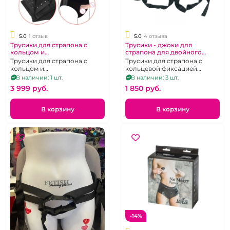
5.0
1 отзыв
5.0
4 отзыва
Трусики для страпона с
Трусики - джоки для
кольцом и
страпона для двойного
дополнительными
проникновения
Трусики для страпона с
Трусики для страпона с
крючками
кольцом и
кольцевой фиксацией
дополнительными крючками
насадки и дополнительным
В наличии: 1 шт.
В наличии: 3 шт.
для двойного
отверстием для члена.
3 999 pуб.
1 850 pуб.
проникновения
В корзину
В корзину
-14%