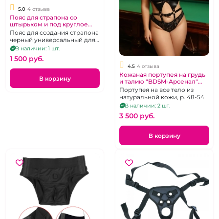
5.0
4 отзыва
Пояс для страпона со
штырьком и под круглое
основание "Strap-on"
Пояс для создания страпона
универсальный черный
черный универсальный для
всех типов насадок
В наличии: 1 шт.
1 500 pуб.
4.5
4 отзыва
Кожаная портупея на грудь
В корзину
и талию "BDSM-Арсенал"
черная
Портупея на все тело из
натуральной кожи, р. 48-54
В наличии: 2 шт.
3 500 pуб.
В корзину