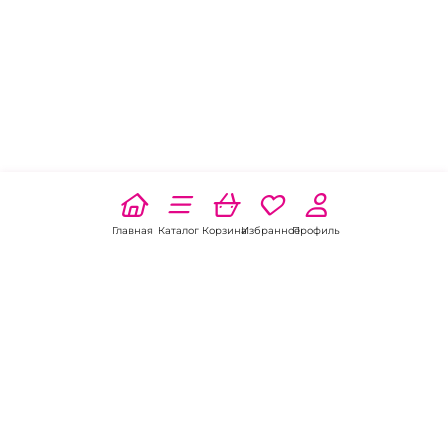
Приглашаем вас на сайт ИнтимХаус для
обновления интимного гардероба. С нашей
помощью вы сможете приобрести все
необходимые товары и сделать свою интимную
жизнь ярче.
Купить трусики для страпона с
кольцом в Москве
стало еще проще!
Главная
Каталог
Корзина
Избранное
Профиль
Наши соц
сети: