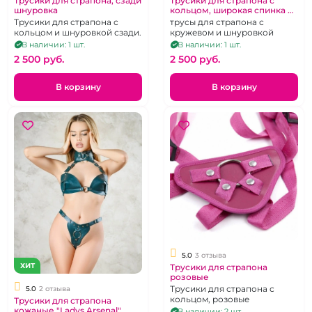
Трусики для страпона, сзади
Трусики для страпона с
шнуровка
кольцом, широкая спинка на
шнуровке
Трусики для страпона с
трусы для страпона с
кольцом и шнуровкой сзади.
кружевом и шнуровкой
В наличии: 1 шт.
В наличии: 1 шт.
2 500 pуб.
2 500 pуб.
В корзину
В корзину
5.0
3 отзыва
ХИТ
Трусики для страпона
розовые
Трусики для страпона с
5.0
2 отзыва
кольцом, розовые
Трусики для страпона
кожаные "Ladys Arsenal"
В наличии: 2 шт.