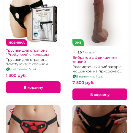
НОВИНКА
ХИТ
Трусики для страпона
5.0
1 отзыв
"Pretty love" с кольцом
Вибратор с фрикциями
Трусики для страпона
тонкий
"Pretty love" с кольцом
Реалистичный вибратор с
В наличии: 5 шт.
мошонкой на присоске с
1 300 pуб.
поступательными
В наличии: 1 шт.
движениями, 10 режимов
7 500 pуб.
работы, на д/у пульте
В корзину
В корзину