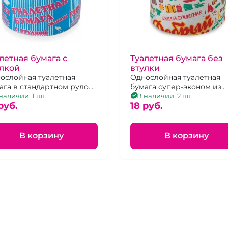
летная бумага с
Туалетная бумага без
улкой
втулки
ослойная туалетная
Однослойная туалетная
ага в стандартном рулоне
бумага супер-эконом из
экологичного
экологичного макулатурн
наличии: 1 шт.
В наличии: 2 шт.
улатурного сырья.
pуб.
сырья. Изготовлена без
18 pуб.
применения химических 
отбеливающих средств.
В корзину
В корзину