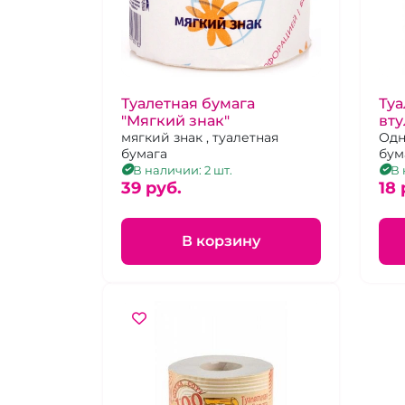
Туалетная бумага
Туа
"Мягкий знак"
вт
мягкий знак , туалетная
Одн
бумага
бум
из 
В наличии: 2 шт.
В 
39 pуб.
мак
18 
В корзину