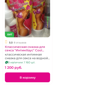
ХИТ
5.0
8 отзывов
Классическая смазка для
секса "ИнтимХаус" Cool
classic на водной основе с
классическая интимная
витамином Е
смазка для секса на водной
основе для вагинального
В наличии: 1 160 шт.
секса, 50 г
1 200 pуб.
В корзину