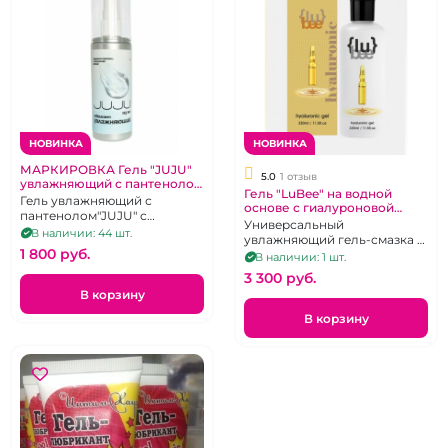
НОВИНКА
НОВИНКА
МАРКИРОВКА Гель "JUJU"
5.0
1 отзыв
увлажняющий с пантенолом
Гель "LuBee" на водной
125 мл
Гель увлажняющий с
основе с гиалуроновой
пантенолом"JUJU" с
кислотой 330 мл
Универсальный
гиалуронат натрием
В наличии: 44 шт.
увлажняющий гель-смазка с
1 800 pуб.
4D-гиалуроновой кислотой
В наличии: 1 шт.
для длительного
3 300 pуб.
скольжения
В корзину
В корзину