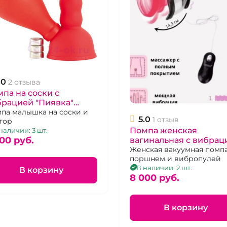
.0
2 отзыва
па на соски с
рацией "Пиявка"
асная
па малышка на соски и
5.0
1 отзыв
тор
Помпа женская
наличии: 3 шт.
00 pуб.
вагинальная с вибрац
"Xuanai"
Женская вакуумная помпа
поршнем и вибропулей
В наличии: 2 шт.
В корзину
8 000 pуб.
В корзину