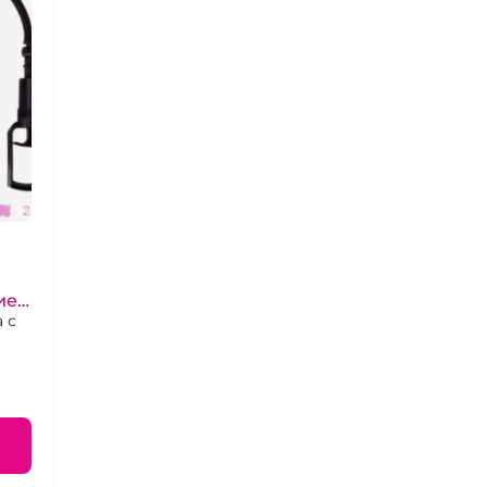
ией
 с