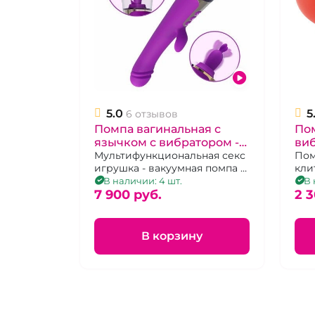
5.0
5
6 отзывов
Помпа вагинальная с
Пом
язычком с вибратором -
виб
ручкой "S-Hande" Esther
Мультифункциональная секс
кр
Пом
игрушка - вакуумная помпа и
кли
вибратор кролик
В наличии: 4 шт.
В 
7 900 pуб.
2 3
В корзину