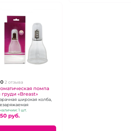
.0
2 отзыва
томатическая помпа
 груди «Breast»
зрачная широкая колба,
езаряжаемая
наличии: 1 шт.
050 pуб.