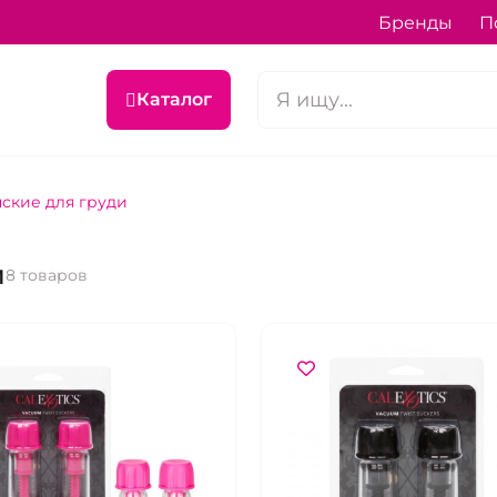
Бренды
П
Каталог
ские для груди
и
8 товаров