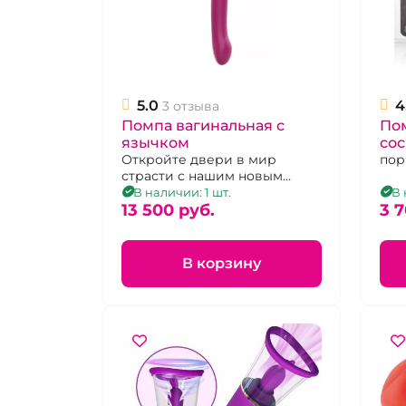
5.0
4
3 отзыва
Помпа вагинальная с
Пом
язычком
со
Откройте двери в мир
пор
страсти с нашим новым
вибраторам Помпа
В наличии: 1 шт.
В 
вагинальная с язычком!
13 500 pуб.
3 7
В корзину