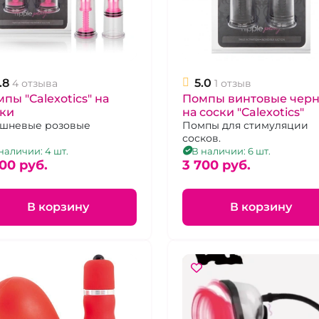
.8
5.0
4 отзыва
1 отзыв
пы "Calexotics" на
Помпы винтовые чер
ски
на соски "Calexotics"
шневые розовые
Помпы для стимуляции
сосков.
наличии: 4 шт.
В наличии: 6 шт.
00 pуб.
3 700 pуб.
В корзину
В корзину