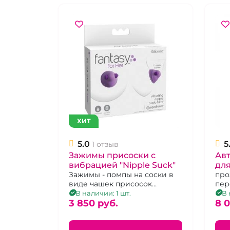
ХИТ
5.0
5
1 отзыв
Зажимы присоски с
Ав
вибрацией "Nipple Suck"
для
Зажимы - помпы на соски в
про
виде чашек присосок
пер
красивого сиреневого цвета
В наличии: 1 шт.
В 
3 850 pуб.
8 