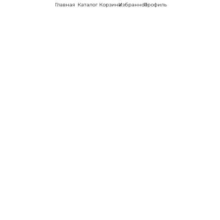
Главная
Каталог
Корзина
Избранное
Профиль
Наши соц
сети:
Если есть
вопросы:
КОНТАКТЫ В НИКЕЛЕ
8 (800) 301-70-69
intimhouse@mail.ru
КАТАЛОГ
Подарки и сувениры