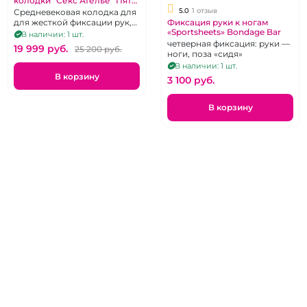
колодки "Секс Ателье" Пять
точек
5.0
1 отзыв
Средневековая колодка для
Фиксация руки к ногам
для жесткой фиксации рук,
«Sportsheets» Bondage Bar
ног и бедер
В наличии: 1 шт.
четверная фиксация: руки —
19 999 pуб.
25 200 pуб.
ноги, поза «сидя»
В наличии: 1 шт.
В корзину
3 100 pуб.
В корзину