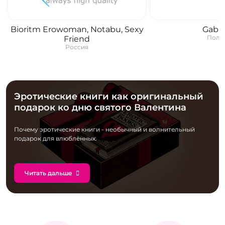
Bioritm Erowoman, Notabu, Sexy
Gabri
Поль
Friend
Россия
Эротические книги как оригинальный
подарок ко дню святого Валентина
Почему эротические книги - необычный и волнительный
подарок для влюблённых.
Читать дальше