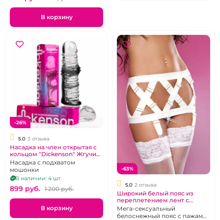
В корзину
-26%
5.0
3 отзыва
Насадка на член открытая с
кольцом "Dickenson" Жгучий
брюнет
Насадка с подхватом
-63%
мошонки
В наличии: 4 шт.
5.0
2 отзыва
899 pуб.
1 200 pуб.
Широкий белый пояс из
переплетением лент с
пряжками "Lolitta"
В корзину
Мега-сексуальный
белоснежный пояс с пажами