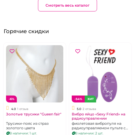
Смотреть весь каталог
Горячие скидки
-6%
-54%
ХИТ
4.0
1 отзыв
5.0
2 отзыва
Золотые трусики "Gueen fair"
Вибро яйцо «Sexy Friend» на
радиоуправлении
Трусики-пояс из страз
фиолетовая вибропуля на
золотого цвета
радиоуправляемом пульте с
10 режимами
В наличии: 1 шт.
В наличии: 2 шт.