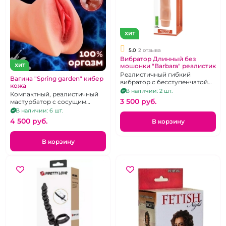
ХИТ
5.0
2 отзыва
Вибратор Длинный без
мошонки "Barbara" реалистик
ХИТ
Реалистичный гибкий
Вагина "Spring garden" кибер
вибратор с бесступенчатой
кожа
регулировкой интенсивности
В наличии: 2 шт.
Компактный, реалистичный
вибрации.
3 500 pуб.
мастурбатор с сосущим
эффектом из кибер кожи.
В наличии: 6 шт.
4 500 pуб.
В корзину
В корзину