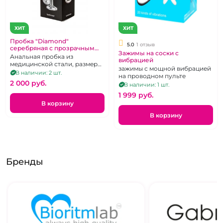
ХИТ
ХИТ
Пробка "Diamond"
5.0
1 отзыв
серебряная с прозрачным
Зажимы на соски с
кристаллом
Анальная пробка из
вибрацией
медицинской стали, размера
зажимы с мощной вибрацией
M с прозрачным кристаллом
В наличии: 2 шт.
на проводном пульте
2 000 pуб.
В наличии: 1 шт.
1 999 pуб.
В корзину
В корзину
Бренды