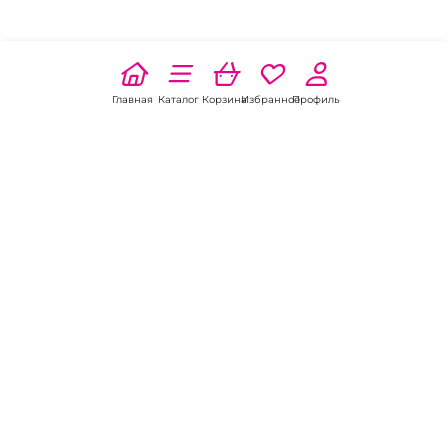
Главная
Каталог
Корзина
Избранное
Профиль
Наши соц
сети:
Если есть
вопросы:
КОНТАКТЫ В НИКЕЛЕ
8 (800) 301-70-69