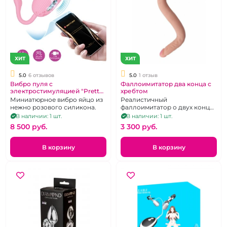
ХИТ
ХИТ
5.0
6 отзывов
5.0
1 отзыв
Вибро пуля с
Фаллоимитатор два конца с
электростимуляцией "Pretty
хребтом
love" Doreen управление с
Миниатюрное вибро яйцо из
Реалистичный
приложения.
нежно розового силикона.
фаллоимитатор о двух концах
из TPE телесного цвета.
В наличии: 1 шт.
В наличии: 1 шт.
8 500 pуб.
3 300 pуб.
В корзину
В корзину