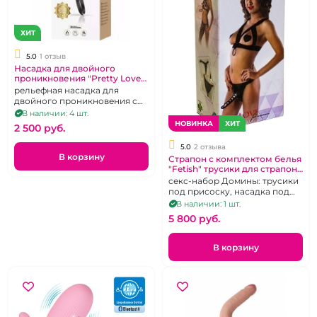
ХИТ
5.0
1 отзыв
Насадка для двойного
проникновения "Pretty Love"
Dillion
рельефная насадка для
двойного проникновения с
подхватом для мошонки,
В наличии: 4 шт.
гибкая, черная
НОВИНКА
ХИТ
2 500 pуб.
5.0
2 отзыва
В корзину
Страпон с комплектом белья
"Fetish" трусики для страпона
с насадкой, лиф и пэстисы
секс-набор Домины: трусики
под присоску, насадка под
кольцо и штырек, портупея и
В наличии: 1 шт.
пэстисы
5 800 pуб.
В корзину