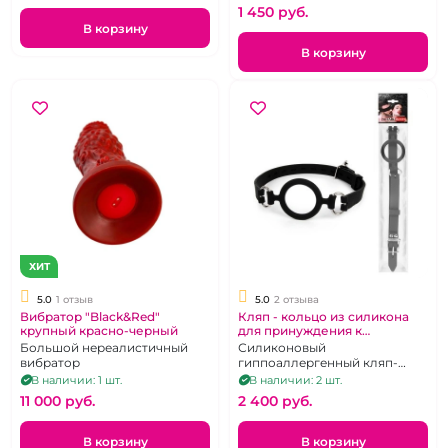
1 450 pуб.
В корзину
В корзину
ХИТ
5.0
1 отзыв
5.0
2 отзыва
Вибратор "Black&Red"
Кляп - кольцо из силикона
крупный красно-черный
для принуждения к
оральному сексу "Notabu"
Большой нереалистичный
Силиконовый
вибратор
гиппоаллергенный кляп-
кольцо на ремешке
В наличии: 1 шт.
В наличии: 2 шт.
11 000 pуб.
2 400 pуб.
В корзину
В корзину