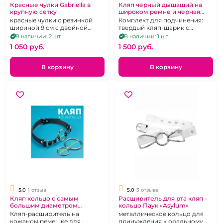
Красные чулки Gabriella в
Кляп черный дышащий на
крупную сетку
широком ремне и черная
глухая маска "Fetish"
красные чулки с резинкой
Комплект для подчинения:
шириной 9 см с двойной
твердый кляп-шарик с
силиконовой полосой р.1/2
ремешком на липучке и
В наличии: 2 шт.
В наличии: 1 шт.
глухая маска на глаза
1 050 pуб.
1 500 pуб.
В корзину
В корзину
5.0
1 отзыв
5.0
3 отзыва
Кляп кольцо с самым
Расширитель для рта кляп -
большим диаметром
кольцо Паук «Asylum»
"ИнтимХаус" с 3 сменными
Кляп-расширитель на
металлическое кольцо для
кольцами
кожаном ремешке для
принуждения к оральному