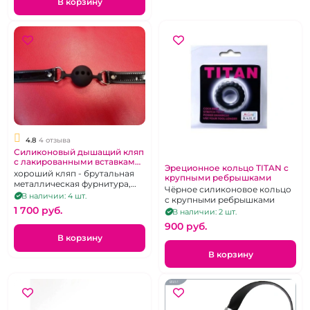
В корзину
4.8
4 отзыва
Силиконовый дышащий кляп
с лакированными вставками
Эреционное кольцо TITAN с
на ремнях
хороший кляп - брутальная
крупными ребрышками
металлическая фурнитура,
Чёрное силиконовое кольцо
лакированная кожа
В наличии: 4 шт.
с крупными ребрышками
1 700 pуб.
В наличии: 2 шт.
900 pуб.
В корзину
В корзину