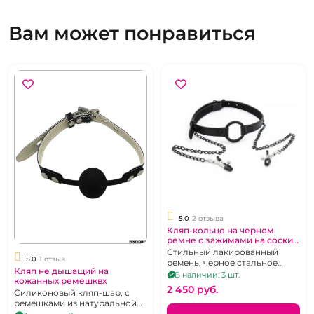
Вам может понравиться
5.0
2 отзыва
Кляп-кольцо на черном
ремне с зажимами на соски
«Lux Fetish»
Стильный лакированный
5.0
1 отзыв
ремень, черное стальное
Кляп не дышащий на
кольцо, клипсы с
В наличии: 3 шт.
кожанных ремешквх
силиконовыми
2 450 pуб.
Силиконовый кляп-шар, с
прокладочками на длинных
ремешками из натуральной
цепочках
кожи