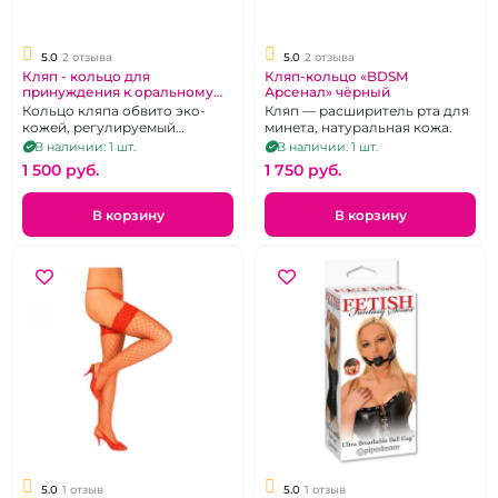
5.0
2 отзыва
5.0
2 отзыва
Кляп - кольцо для
Кляп-кольцо «BDSM
принуждения к оральному
Арсенал» чёрный
сексу
Кольцо кляпа обвито эко-
Кляп — расширитель рта для
кожей, регулируемый
минета, натуральная кожа.
ремешок из эко-кожи.
В наличии: 1 шт.
В наличии: 1 шт.
1 500 pуб.
1 750 pуб.
В корзину
В корзину
5.0
1 отзыв
5.0
1 отзыв