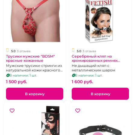
5.0
3 отзыва
5.0
3 отзыва
Трусики мужские "BDSM"
Серебряный кляп на
красные кожанные
хромированных ремнях
"Fetish" Platinum Ball Gag
Мужские трусики-стринги из
Не дышащий кляп с
натуральной кожи красного
металлическим шаром
цвета
В наличии: 1 шт.
В наличии: 1 шт.
1 500 pуб.
1 600 pуб.
В корзину
В корзину