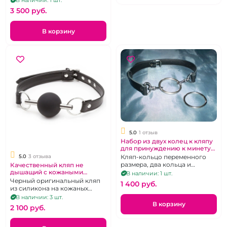
В наличии: 1 шт.
3 500 pуб.
В корзину
5.0
1 отзыв
Набор из двух колец к кляпу
для принуждению к минету
"Секс ателье"
Кляп-кольцо переменного
5.0
3 отзыва
размера, два кольца и
Качественный кляп не
кожаный ремешок
дышащий с кожаными
В наличии: 1 шт.
ремнями
Черный оригинальный кляп
1 400 pуб.
из силикона на кожаных
ремешках
В наличии: 3 шт.
В корзину
2 100 pуб.