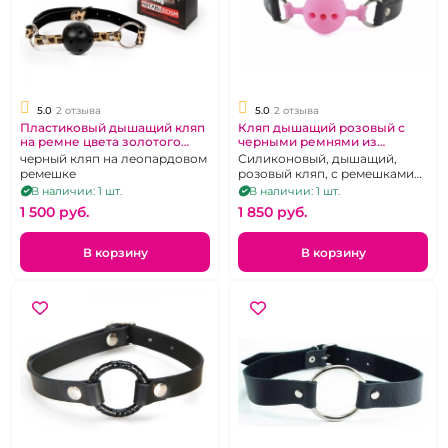
5.0
2 отзыва
5.0
2 отзыва
Пластиковый дышащий кляп
Кляп дышащий розовый с
на ремне цвета золотого
черными ремнями из
леопарда "Notabu"
силикона размер S
черный кляп на леопардовом
Силиконовый, дышащий,
ремешке
розовый кляп, с ремешками
из натуральной кожи черного
В наличии: 1 шт.
В наличии: 1 шт.
цвета.
1 500 pуб.
1 850 pуб.
В корзину
В корзину