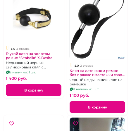
5.0
2 отзыва
Глухой кляп на золотом
ремне "Sitabella" X-Desire
Недышащий черный
5.0
2 отзыва
силиконовый кляп с
Кляп на латексном ремне
золотистым ремешком
В наличии: 1 шт.
без пряжки и застежки сзади
1 400 pуб.
"Sitabella"
черный не дышащий кляп на
ремешке
В наличии: 1 шт.
В корзину
1 100 pуб.
В корзину