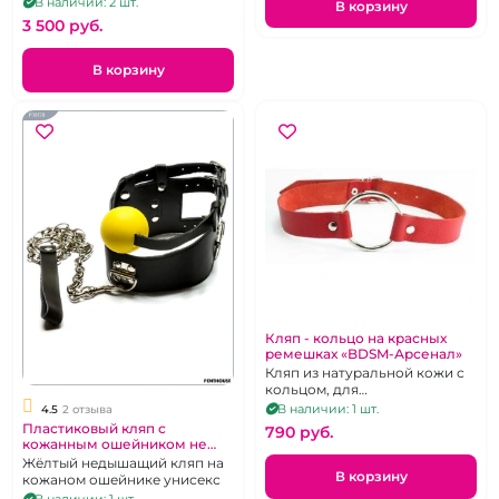
В наличии: 2 шт.
В корзину
3 500 pуб.
В корзину
Кляп - кольцо на красных
ремешках «BDSM-Арсенал»
Кляп из натуральной кожи с
кольцом, для
принудительного орального
В наличии: 1 шт.
4.5
2 отзыва
секса
Пластиковый кляп с
790 pуб.
кожанным ошейником не
дышащий
Жёлтый недышащий кляп на
В корзину
кожаном ошейнике унисекс