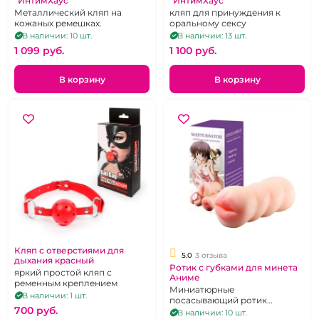
"ИнтимХаус"
"ИнтимХаус"
Металлический кляп на
кляп для принуждения к
кожаных ремешках.
оральному сексу
В наличии: 10 шт.
В наличии: 13 шт.
1 099 pуб.
1 100 pуб.
В корзину
В корзину
Кляп с отверстиями для
5.0
3 отзыва
дыхания красный
Ротик с губками для минета
яркий простой кляп с
Аниме
ременным креплением
Миниатюрные
В наличии: 1 шт.
посасывающий ротик
700 pуб.
молодой девушки
В наличии: 10 шт.