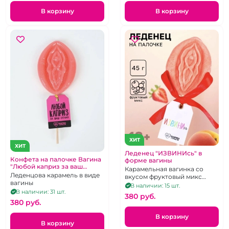
В корзину
В корзину
ХИТ
ХИТ
Леденец "ИЗВИНИсь" в
Конфета на палочке Вагина
форме вагины
"Любой каприз за ваш
Карамельная вагинка со
отлиз"
Леденцова карамель в виде
вкусом фруктовый микс
вагины
клубника с абрикосом.
В наличии: 15 шт.
В наличии: 31 шт.
380 pуб.
380 pуб.
В корзину
В корзину