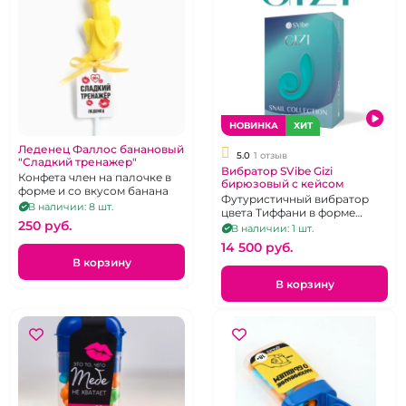
НОВИНКА
ХИТ
Леденец Фаллос банановый
5.0
1 отзыв
"Сладкий тренажер"
Вибратор SVibe Gizi
Конфета член на палочке в
бирюзовый с кейсом
форме и со вкусом банана
Футуристичный вибратор
В наличии: 8 шт.
цвета Тиффани в форме
250 pуб.
улитки с 2 моторами
В наличии: 1 шт.
14 500 pуб.
В корзину
В корзину