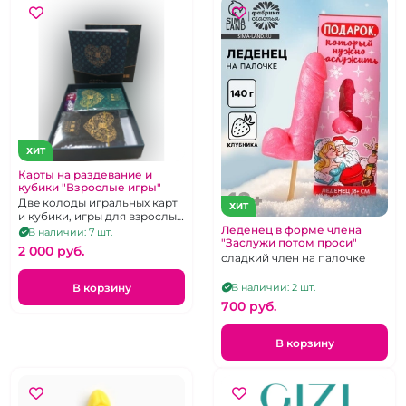
ХИТ
Карты на раздевание и
кубики "Взрослые игры"
Две колоды игральных карт
ХИТ
и кубики, игры для взрослых
"Любовь"
Леденец в форме члена
В наличии: 7 шт.
"Заслужи потом проси"
2 000 pуб.
сладкий член на палочке
В корзину
В наличии: 2 шт.
700 pуб.
В корзину