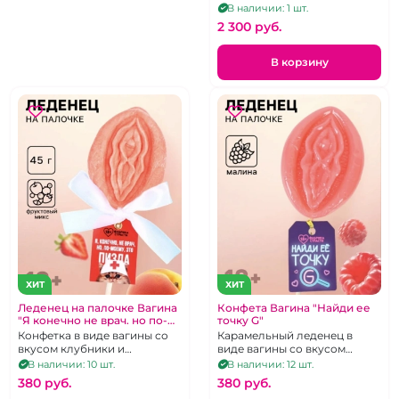
бретелями и открытым
В наличии: 1 шт.
доступом
2 300 pуб.
В корзину
ХИТ
ХИТ
Леденец на палочке Вагина
Конфета Вагина "Найди ее
"Я конечно не врач. но по-
точку G"
моему это пизда"
Конфетка в виде вагины со
Карамельный леденец в
вкусом клубники и
виде вагины со вкусом
абрикоса.
малины
В наличии: 10 шт.
В наличии: 12 шт.
380 pуб.
380 pуб.