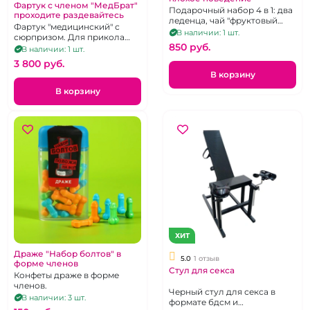
Фартук с членом "МедБрат"
Подарочный набор 4 в 1: два
проходите раздевайтесь
леденца, чай "фруктовый
Фартук "медицинский" с
микс", наручники
В наличии: 1 шт.
сюрпризом. Для прикола
фиолетового цвета.
850 pуб.
над друзьями
В наличии: 1 шт.
3 800 pуб.
В корзину
В корзину
ХИТ
Драже "Набор болтов" в
5.0
1 отзыв
форме членов
Стул для секса
Конфеты драже в форме
членов.
Черный стул для секса в
В наличии: 3 шт.
формате бдсм и