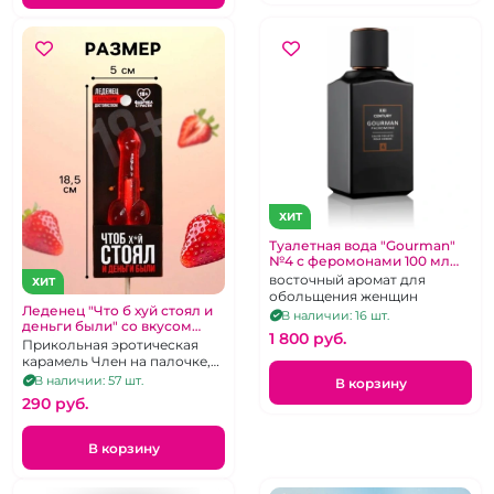
ХИТ
Туалетная вода "Gourman"
№4 с феромонами 100 мл
для мужчин
восточный аромат для
ХИТ
обольщения женщин
Леденец "Что б хуй стоял и
В наличии: 16 шт.
деньги были" со вкусом
1 800 pуб.
клубники
Прикольная эротическая
карамель Член на палочке,
клубничный вкус, 20 г
В наличии: 57 шт.
В корзину
290 pуб.
В корзину