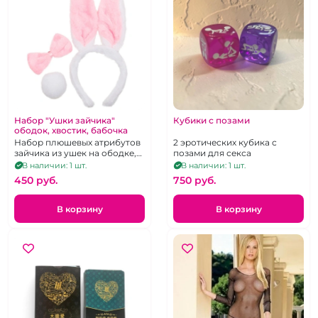
Набор "Ушки зайчика"
Кубики с позами
ободок, хвостик, бабочка
Набор плюшевых атрибутов
2 эротических кубика с
зайчика из ушек на ободке,
позами для секса
хвостика и галстука-
В наличии: 1 шт.
В наличии: 1 шт.
бабочки, унисекс
450 pуб.
750 pуб.
В корзину
В корзину