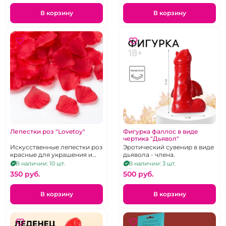
В корзину
В корзину
Лепестки роз "Lovetoy"
Фигурка фаллос в виде
чертика "Дьявол"
Искусственные лепестки роз
Эротический сувенир в виде
красные для украшения и
дьявола - члена.
романтики, в прозрачном
В наличии: 10 шт.
В наличии: 3 шт.
сатиновом мешочке
350 pуб.
500 pуб.
В корзину
В корзину