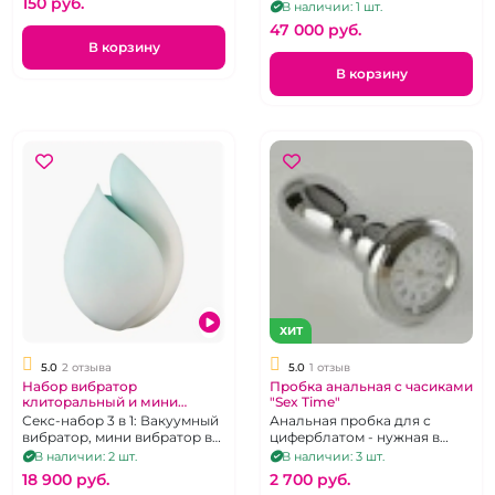
150 pуб.
гинекологического кресла.
В наличии: 1 шт.
Размеры: 105 x 42 x 17 см.
47 000 pуб.
В корзину
В корзину
ХИТ
5.0
2 отзыва
5.0
1 отзыв
Набор вибратор
Пробка анальная c часиками
клиторальный и мини
"Sex Time"
вибратор бирюзовый с
Секс-набор 3 в 1: Вакуумный
Анальная пробка для с
подставкой
вибратор, мини вибратор в
циферблатом - нужная в
подарочной упаковке
сексе и прикольная для
В наличии: 2 шт.
В наличии: 3 шт.
-Светильнике
подарка секс-игрушка
18 900 pуб.
2 700 pуб.