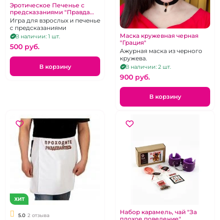
Эротическое Печенье с
предсказаниями "Правда
или действие"
Игра для взрослых и печенье
с предсказаниями
Маска кружевная черная
В наличии: 1 шт.
"Грация"
500 pуб.
Ажурная маска из черного
кружева.
В корзину
В наличии: 2 шт.
900 pуб.
В корзину
ХИТ
Набор карамель, чай "За
5.0
2 отзыва
плохое поведение"