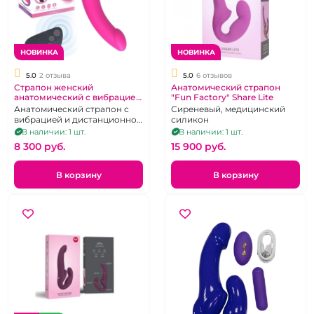
НОВИНКА
НОВИНКА
5.0
2 отзыва
5.0
6 отзывов
Страпон женский
Анатомический страпон
анатомический с вибрацией
"Fun Factory" Share Lite
на беспроводном пульте
Анатомический страпон с
Сиреневый, медицинский
"SlimLine"
вибрацией и дистанционном
силикон
пультом
В наличии: 1 шт.
В наличии: 1 шт.
8 300 pуб.
15 900 pуб.
В корзину
В корзину