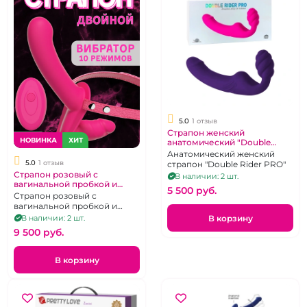
5.0
1 отзыв
Страпон женский
НОВИНКА
ХИТ
анатомический "Double
Rider PRO" фиолетовый
Анатомический женский
5.0
1 отзыв
страпон "Double Rider PRO"
Страпон розовый с
В наличии: 2 шт.
вагинальной пробкой и
5 500 pуб.
вибрацией
Страпон розовый с
вагинальной пробкой и
вибрацией
В корзину
В наличии: 2 шт.
9 500 pуб.
В корзину