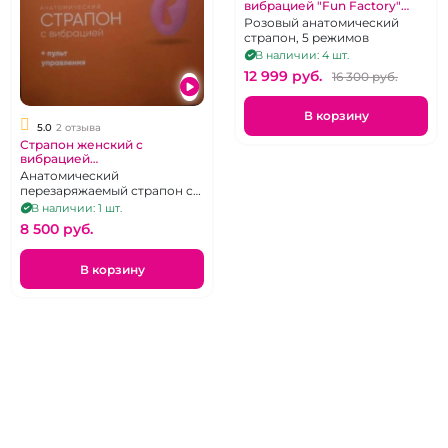
вибрацией "Fun Factory"
Share Vibe красный с
Розовый анатомический
вагинальным отростком и
страпон, 5 режимов
магнитной зарядкой
В наличии: 4 шт.
12 999 pуб.
16 300 pуб.
В корзину
5.0
2 отзыва
Страпон женский с
вибрацией
радиоуправляемый
Анатомический
"Главсексмаг" розовый
перезаряжаемый страпон с
вибрацией на пульте
В наличии: 1 шт.
дистанционного управления
8 500 pуб.
В корзину