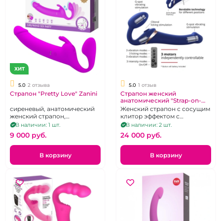
ХИТ
5.0
2 отзыва
5.0
1 отзыв
Страпон "Pretty Love" Zanini
Страпон женский
анатомический "Strap-on-
me" Multi Orgazm с пультом
сиреневый, анатомический
Женский страпон с сосущим
женский страпон,
клитор эффектом с
перезаряжаемый
беспроводным пультом
В наличии: 1 шт.
В наличии: 2 шт.
управления
9 000 pуб.
24 000 pуб.
В корзину
В корзину