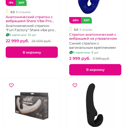
-9%
ХИТ
5.0
8 отзывов
Анатомический страпон с
-26%
ХИТ
вибрацией Share Vibe Pro
"Fun Factory" фиолетовый
Анатомический страпон
5.0
3 отзыва
"Fun Factory" Share vibe pro
бордовый, с вибрацией
Страпон анатомический с
В наличии: 10 шт.
вибрацией на управлении
22 999 pуб.
25 000 pуб.
Синий страпон с
вагинальным креплением
В корзину
В наличии: 9 шт.
2 999 pуб.
3 999 pуб.
В корзину