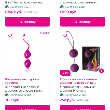
Balls" Secret красные, на
шарики, со смещенным
сцепке, двойные.
центром тяжести .
В наличии: 1 шт.
В наличии: 2 шт.
1 350 pуб.
1 900 pуб.
2 750 pуб.
В корзину
В корзину
-38%
Вагинальные шарики
Простиые вагинальные
«Cosmo»
шарики на веревочке
«Эровумен»
Каплевидные розовые
Двойные вагинальные
шарики, со смещенным
шарики Эконом
центром тяжести
пластиковые, фиолетовые.
В наличии: 12 шт.
В наличии: 21 шт.
700 pуб.
250 pуб.
400 pуб.
В корзину
В корзину