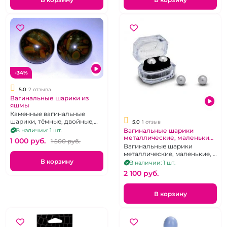
-34%
5.0
2 отзыва
Вагинальные шарики из
яшмы
Каменные вагинальные
шарики, тёмные, двойные,
5.0
1 отзыв
без сцепки
Вагинальные шарики
В наличии: 1 шт.
металлические, маленькие,
1 000 pуб.
1 500 pуб.
в подарочной упаковке,
Вагинальные шарики
прозрачной
металлические, маленькие, в
В корзину
подарочной упаковке.
В наличии: 1 шт.
2 100 pуб.
В корзину