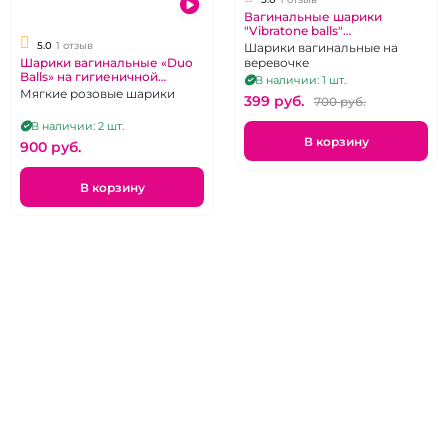
Вагинальные шарики
"Vibratone balls"
пластиковые двойные
5.0
1 отзыв
Шарики вагинальные на
Шарики вагинальные «Duo
веревочке
Balls» на гигиеничной
В наличии: 1 шт.
сцепке.
Мягкие розовые шарики
399 pуб.
700 pуб.
В наличии: 2 шт.
В корзину
900 pуб.
В корзину