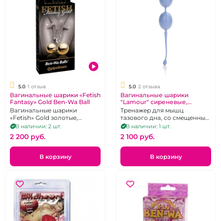
5.0
1 отзыв
5.0
2 отзыва
Вагинальные шарики «Fetish
Вагинальные шарики
Fantasy» Gold Ben-Wa Ball
"Lamour" сиреневые,
пластиковые двойные
Вагинальные шарики
Тренажер для мышц
«Fetish» Gold золотые,
тазового дна, со смещенным
тяжелые, без сцепки
центром тяжести
В наличии: 2 шт.
В наличии: 1 шт.
2 200 pуб.
2 100 pуб.
В корзину
В корзину