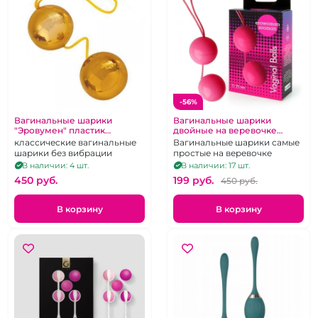
-56%
Вагинальные шарики
Вагинальные шарики
"Эровумен" пластик
двойные на веревочке
золотые
"Эровумен" пластиковые
классические вагинальные
Вагинальные шарики самые
розовые
шарики без вибрации
простые на веревочке
В наличии: 4 шт.
В наличии: 17 шт.
450 pуб.
199 pуб.
450 pуб.
В корзину
В корзину