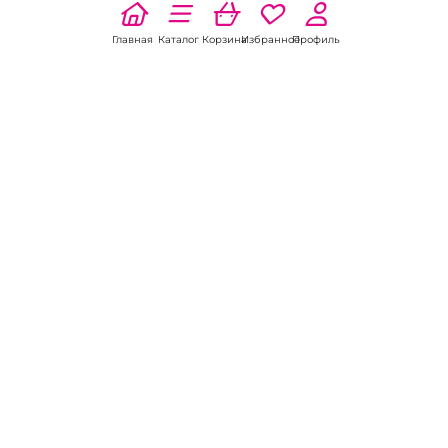
Главная
Каталог
Корзина
Избранное
Профиль
Наши соц
сети:
Если есть
вопросы:
КОНТАКТЫ В НИКЕЛЕ
8 (800) 301-70-69
intimhouse@mail.ru
КАТАЛОГ