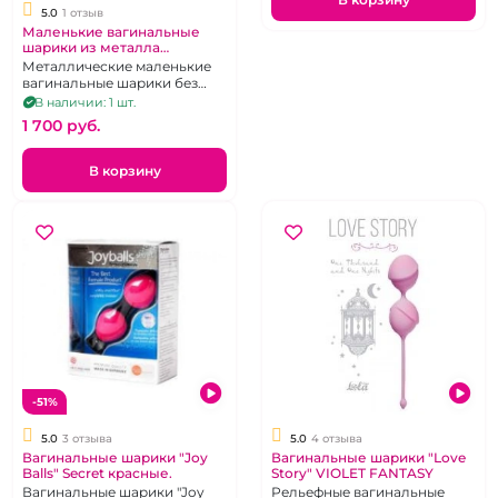
5.0
1 отзыв
Маленькие вагинальные
шарики из металла
"Матрешка"
Металлические маленькие
вагинальные шарики без
сцепки, футляр в виде
В наличии: 1 шт.
матрешки.
1 700 pуб.
В корзину
-51%
5.0
3 отзыва
5.0
4 отзыва
Вагинальные шарики "Joy
Вагинальные шарики "Love
Balls" Secret красные.
Story" VIOLET FANTASY
Вагинальные шарики "Joy
Рельефные вагинальные