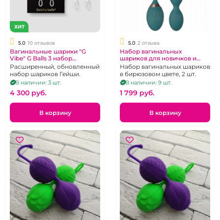
ХИТ
5.0
10 отзывов
5.0
2 отзыва
Вагинальные шарики "G
Набор вагинальных
Vibe" G Balls 3 набор
шариков для новичков и
двойной и одинарный
среднего уровня "Lilo" 2 шт
Расширенный, обновленный
Набор вагинальных шариков
набор шариков Гейши.
в бирюзовом цвете, 2 шт.
В наличии: 3 шт.
В наличии: 9 шт.
4 300 pуб.
1 799 pуб.
В корзину
В корзину