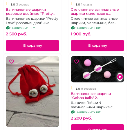
5.0
3 отзыва
5.0
1 отзыв
Вагинальные шарики
Стеклянные вагинальные
розовые двойные "Pretty
шарики маленького
Love"
размера "Матрешка"
Вагинальные шарики "Pretty
Стеклянные вагинальные
Love" розовые, двойные
шарики, маленькие, без
сцепки, футляр в виде
В наличии: 1 шт.
В наличии: 2 шт.
матрешки
2 500 pуб.
1 900 pуб.
В корзину
В корзину
5.0
9 отзывов
Вагинальные шарики
"Geisha balls" 2.
Шарики Гейши 4
вагинальный шарика с
силиконовой сцепкой.
В наличии: 7 шт.
2 200 pуб.
В корзину