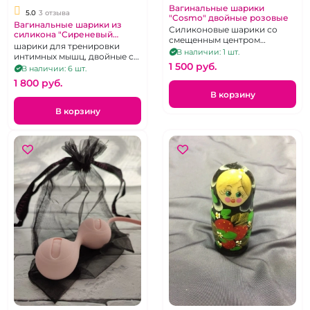
Вагинальные шарики
5.0
3 отзыва
"Cosmo" двойные розовые
Вагинальные шарики из
Силиконовые шарики со
силикона "Сиреневый
смещенным центром
Цветок" двойные
шарики для тренировки
тяжести.
В наличии: 1 шт.
интимных мышц, двойные со
1 500 pуб.
смещенным центром
В наличии: 6 шт.
тяжести
1 800 pуб.
В корзину
В корзину