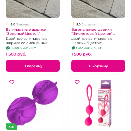
5.0
2 отзыва
5.0
2 отзыва
Вагинальные шарики
Вагинальные шарики
"Зеленый Цветок"
"Фиолетовый Цветок"
двойные со смещенным
Двойные вагинальные
двойные вагинальные
центром тяжести
шарики со смещённым
шарики "Цветок"
центром с силиконовым
В наличии: 2 шт.
В наличии: 5 шт.
покрытием.
1 500 pуб.
1 500 pуб.
В корзину
В корзину
ХИТ