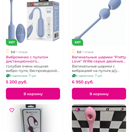
ХИТ
ХИТ
5.0
1 отзыв
5.0
1 отзыв
Виброяичко с пультом
Вагинальные шарики "Pretty
дистанционного
Love" Willie серые двойные
управления "Pretty Love"
на пульте
голубая очень мощная
Вагинальные шарики с
вибро-пуля, беспроводной
вибрацией на пульте д/у
пульт ДУ, 12 режимов
перезаряжаемые.
В наличии: 7 шт.
В наличии: 7 шт.
5 200 pуб.
6 950 pуб.
В корзину
В корзину