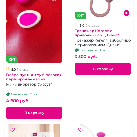
ХИТ
5.0
2 отзыва
Тренажер Кегеля с
приложением "Диана"
Тренажер Кегеля, виброяйцо
с приложением "Диана"
В наличии: 11 шт.
3 500 pуб.
ХИТ
В корзину
5.0
1 отзыв
Вибро пуля "A-toys" розовая
перезаряжаемая на
дистанционном управлении
Мини вибратор "A-toys"
В наличии: 2 шт.
4 600 pуб.
В корзину