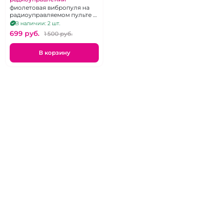
фиолетовая вибропуля на
радиоуправляемом пульте с
10 режимами
В наличии: 2 шт.
699 pуб.
1 500 pуб.
В корзину