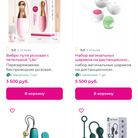
5.0
2 отзыва
5.0
2 отзыва
Вибро пуля розовая с
Набор вагинальных
петелькой "Lilo"
шариков на дистанционном
управлении
Перезаряжаемая
набор вагинальных шариков
беспроводная розовая
на дистанционном
вибропуля с петелькой на
управлении
В наличии: 1 шт.
В наличии: 1 шт.
руку.
3 500 pуб.
5 500 pуб.
В корзину
В корзину