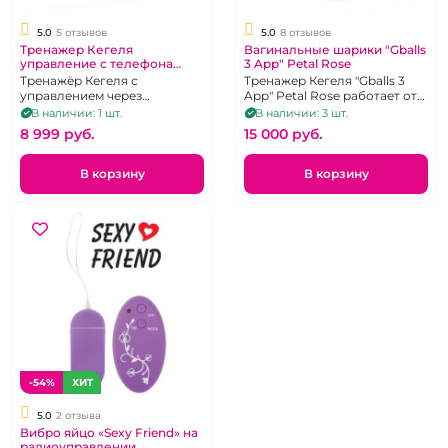
5.0
5 отзывов
5.0
8 отзывов
Тренажер Кегеля
Вагинальные шарики "Gballs
управление с телефона
3 App" Petal Rose
"Magic Vini" розовый
Тренажёр Кегеля с
Тренажер Кегеля "Gballs 3
управлением через
App" Petal Rose работает от
приложение
приложения Magic Kegel
В наличии: 1 шт.
В наличии: 3 шт.
8 999 pуб.
15 000 pуб.
В корзину
В корзину
-54%
ХИТ
5.0
2 отзыва
Вибро яйцо «Sexy Friend» на
радиоуправлении