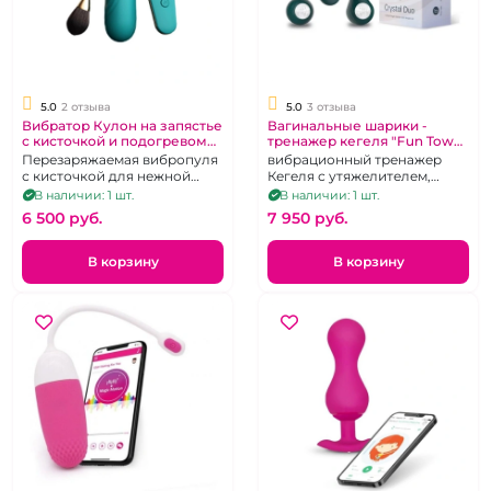
5.0
2 отзыва
5.0
3 отзыва
Вибратор Кулон на запястье
Вагинальные шарики -
с кисточкой и подогревом
тренажер кегеля "Fun Town"
на дистанционном
Crystal Duo
Перезаряжаемая вибропуля
вибрационный тренажер
управлении "We Love"
с кисточкой для нежной
Кегеля с утяжелителем,
стимуляции и функцией
одинарный шарик в
В наличии: 1 шт.
В наличии: 1 шт.
подогрева. Дистанционное
комплекте, темно-зеленый,
6 500 pуб.
7 950 pуб.
управление.
перезаряжаемый
В корзину
В корзину