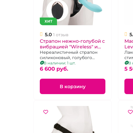
ХИТ
5.0
5
1 отзыв
Страпон нежно-голубой с
Ма
вибрацией "Wireless" и
Lev
пультом дистанционного
Нереалистичный страпон
пе
Лак
силиконовый, голубого
сти
управления
пу
цвета
чер
В наличии: 1 шт.
В 
уп
6 600 pуб.
сил
5 5
нез
виб
дис
В корзину