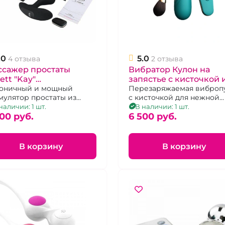
.0
5.0
4 отзыва
2 отзыва
ссажер простаты
Вибратор Кулон на
ett "Kay"
запястье с кисточкой 
резаряжаемый с
оничный и мощный
подогревом на
Перезаряжаемая виброп
мулятор простаты из
с кисточкой для нежной
льтом дистанционного
дистанционном
ного медицинского
стимуляции и функцией
наличии: 1 шт.
В наличии: 1 шт.
равления
управлении "We Love"
икона с двумя
00 pуб.
подогрева. Дистанционн
6 500 pуб.
ависимыми
управление.
ромоторами и пультом
танционного управления.
В корзину
В корзину