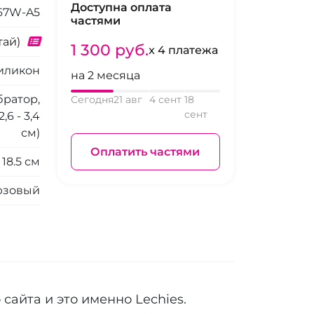
Доступна оплата
67W-A5
частями
тай)
1 300 pуб.
x 4 платежа
иликон
на 2 месяца
братор,
Сегодня
21 авг
4 сент
18
сент
6 - 3,4
см)
Оплатить частями
18.5 см
юзовый
сайта и это именно Lechies.