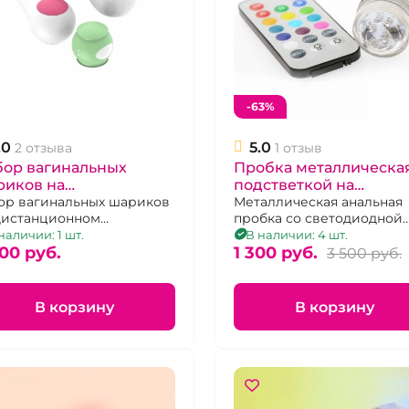
-63%
.0
5.0
2 отзыва
1 отзыв
бор вагинальных
Пробка металлическая
риков на
подстветкой на
станционном
ор вагинальных шариков
дистанционном
Металлическая анальная
дистанционном
пробка со светодиодной
равлении
управлении
авлении
подсветкой на
наличии: 1 шт.
В наличии: 4 шт.
00 pуб.
беспроводном пульте
1 300 pуб.
3 500 pуб.
В корзину
В корзину