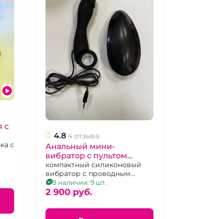
 с
4.8
4 отзыва
е
ка с
Анальный мини-
вибратор с пультом
управления
компактный силиконовый
вибратор с проводным
пультом, черный, на
В наличии: 9 шт.
батарейках
2 900 pуб.