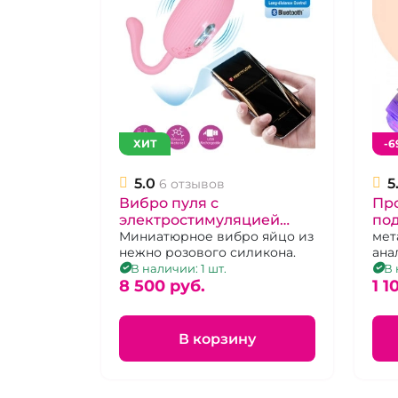
ХИТ
-6
5.0
5
6 отзывов
Вибро пуля с
Про
электростимуляцией
под
"Pretty love" Doreen
Миниатюрное вибро яйцо из
ди
мет
нежно розового силикона.
ана
управление с
све
В наличии: 1 шт.
В 
приложения.
8 500 pуб.
пул
1 1
В корзину