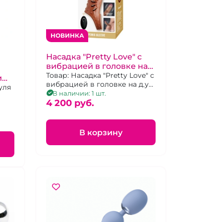
НОВИНКА
Насадка "Pretty Love" с
вибрацией в головке на
д.у пульте
Товар: Насадка "Pretty Love" с
и
вибрацией в головке на д.у
уля
пульте
В наличии: 1 шт.
4 200 pуб.
ое
В корзину