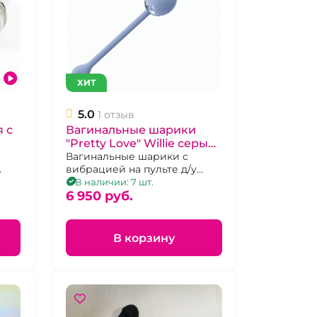
ХИТ
5.0
1 отзыв
 с
Вагинальные шарики
"Pretty Love" Willie серые
двойные на пульте
Вагинальные шарики с
вибрацией на пульте д/у
перезаряжаемые.
В наличии: 7 шт.
6 950 pуб.
В корзину