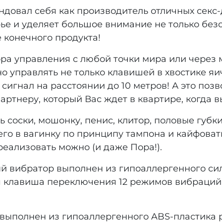
ндовал себя как производитель отличных секс
ье и уделяет большое внимание не только без
е конечного продукта!
ора управления с любой точки мира или через
о управлять не только клавишей в хвостике яич
 сигнал на расстоянии до 10 метров! А это поз
артнеру, который Вас ждет в квартире, когда в
соски, мошонку, пенис, клитор, половые губки
 его в вагинку по принципу тампона и кайфовать
еализовать можно (и даже Пора!).
 вибратор выполнен из гипоаллергенного сил
я клавиша переключения 12 режимов вибраций.
выполнен из гипоаллергенного ABS-пластика р