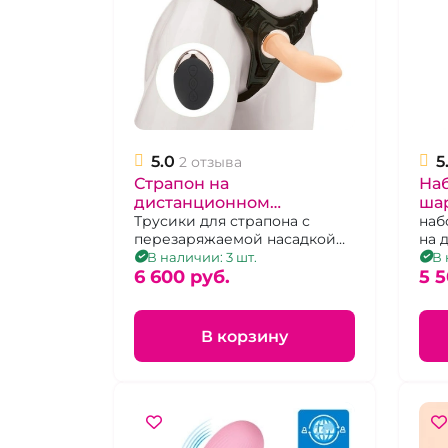
5.0
5
2 отзыва
Страпон на
На
дистанционном
ша
управлении "Wireless"
Трусики для страпона с
ди
наб
перезаряжаемой насадкой
на 
телесный
уп
на пульте управления
упр
В наличии: 3 шт.
В 
6 600 pуб.
5 5
В корзину