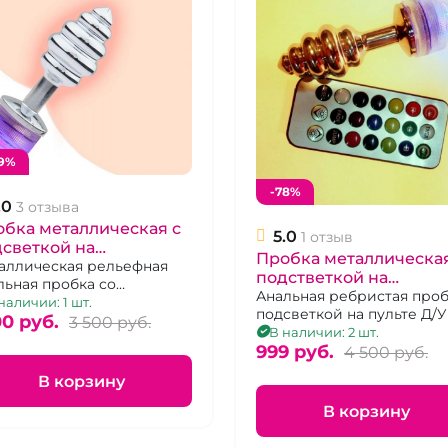
9%
-78%
.0
3 отзыва
бка металлическая с
5.0
1 отзыв
светкой на
Пробка металлическая
станционном пульте
аллическая рельефная
подстветкой на
льная пробка со
дистанционном пульт
Анальная ребристая проб
тодиодной подсветкой и
наличии: 1 шт.
подсветкой на пульте Д/У
ьтом управления
00 pуб.
3 500 pуб.
В наличии: 2 шт.
999 pуб.
4 500 pуб.
В корзину
В корзину