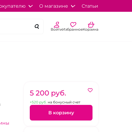
окупателю
О магазине
Статьи
Войти
Избранное
Корзина
5 200 pуб.
+520 pуб.
на бонусный счет
в
В корзину
зины