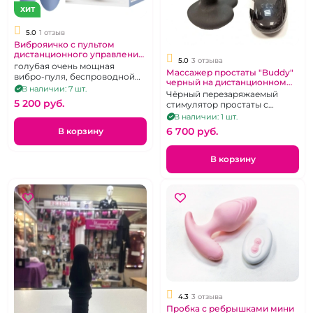
ХИТ
5.0
1 отзыв
Виброяичко с пультом
дистанционного управления
5.0
3 отзыва
"Pretty Love"
голубая очень мощная
Массажер простаты "Buddy"
вибро-пуля, беспроводной
черный на дистанционном
пульт ДУ, 12 режимов
В наличии: 7 шт.
пульте
Чёрный перезаряжаемый
5 200 pуб.
стимулятор простаты с
дистанционным управлением
В наличии: 1 шт.
вибрацией.
6 700 pуб.
В корзину
В корзину
4.3
3 отзыва
Пробка с ребрышками мини