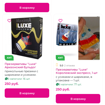
В корзину
ХИТ
ХИТ
Презервативы "Luxe"
5.0
2 отзыва
Аризонский бульдог
Презервативы "Luxe"
прикольные презики с
Королевский экспресс, 1 шт
шариками и усиками.
с усиками и шариками, в
В наличии: 16 шт.
упаковке — 1 шт.
250 pуб.
В наличии: 77 шт.
250 pуб.
В корзину
В корзину