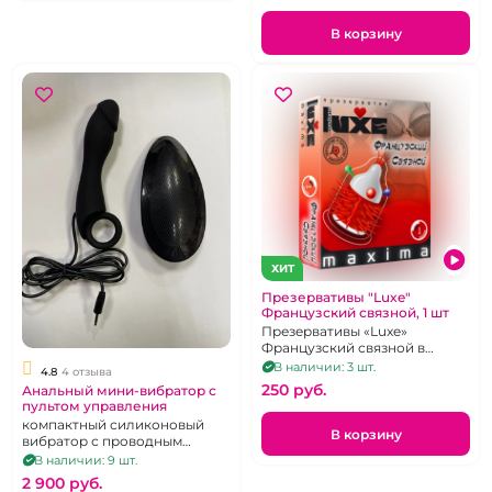
В корзину
ХИТ
Презервативы "Luxe"
Французский связной, 1 шт
Презервативы «Luxe»
Французский связной в
упаковке 1 шт.
В наличии: 3 шт.
4.8
4 отзыва
250 pуб.
Анальный мини-вибратор с
пультом управления
компактный силиконовый
В корзину
вибратор с проводным
пультом, черный, на
В наличии: 9 шт.
батарейках
2 900 pуб.