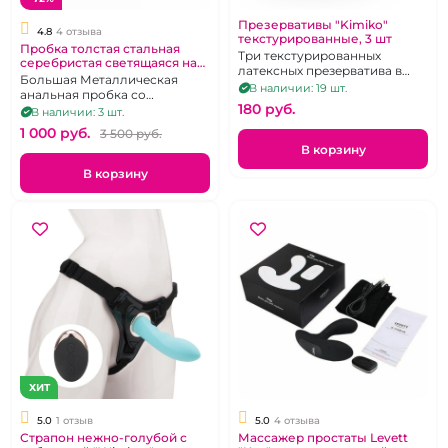
Презервативы "Kimiko"
4.8
4 отзыва
текстурированные, 3 шт
Пробка толстая стальная
Три текстурированных
серебристая светящаяся на
латексных презерватива в
дистанционном пульте
Большая Металлическая
силиконовой смазке с
В наличии: 19 шт.
анальная пробка со
накопителем
180 pуб.
светодиодной подсветкой на
В наличии: 3 шт.
пульте
1 000 pуб.
3 500 pуб.
В корзину
В корзину
ХИТ
5.0
1 отзыв
5.0
4 отзыва
Страпон нежно-голубой с
Массажер простаты Levett