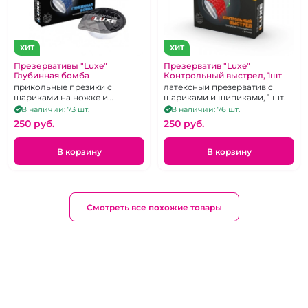
ХИТ
ХИТ
Презервативы "Luxe"
Презерватив "Luxe"
Глубинная бомба
Контрольный выстрел, 1шт
прикольные презики с
латексный презерватив с
шариками на ножке и
шариками и шипиками, 1 шт.
усиками.
В наличии: 73 шт.
В наличии: 76 шт.
250 pуб.
250 pуб.
В корзину
В корзину
Смотреть все похожие товары