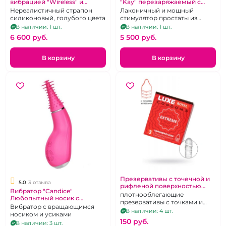
вибрацией "Wireless" и
"Kay" перезаряжаемый с
пультом дистанционного
пультом дистанционного
Нереалистичный страпон
Лаконичный и мощный
управления
управления
силиконовый, голубого цвета
стимулятор простаты из
черного медицинского
В наличии: 1 шт.
В наличии: 1 шт.
силикона с двумя
6 600 pуб.
5 500 pуб.
независимыми
вибромоторами и пультом
дистанционного управления.
В корзину
В корзину
Презервативы с точечной и
5.0
3 отзыва
рифленой поверхностью
Вибратор "Candice"
"Luxe" Royal Extreme 3 шт
плотнооблегающие
Любопытный носик с
презервативы с точками и
вращением и усиками
Вибратор с вращающимся
ребрами
В наличии: 4 шт.
розовый
носиком и усиками
150 pуб.
В наличии: 3 шт.