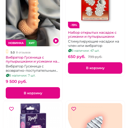
-19%
Набор открытых насадок с
усиками и пупырышками
Стимулирующие насадки на
НОВИНКА
ХИТ
член или вибратор
В наличии: 47 шт.
5.0
8 отзывов
650 pуб.
799 pуб.
Вибратор Гусеница с
пупырышками и усиками на
дистанционном пульте
Вибратор Гусеница с
В корзину
возвратно-поступательными
движениями и
В наличии: 7 шт.
дистанционным пультом.
9 500 pуб.
В корзину