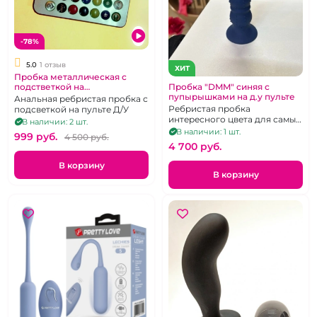
-78%
5.0
1 отзыв
ХИТ
Пробка металлическая с
Пробка "DMM" синяя с
подстветкой на
пупырышками на д.у пульте
дистанционном пульте
Анальная ребристая пробка с
Ребристая пробка
подсветкой на пульте Д/У
интересного цвета для самых
В наличии: 2 шт.
чувственных стимуляций
В наличии: 1 шт.
999 pуб.
4 500 pуб.
4 700 pуб.
В корзину
В корзину