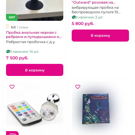
"Outward" розовая на
дистанционном пульте
вибрирующая пробка на
беспроводном пульте 10
режимов
В наличии: 3 шт.
ХИТ
5 800 pуб.
5.0
1 отзыв
Пробка анальная черная с
В корзину
ребрами и пупырышками на
д.у пульте
Ребристая пробочка с д.у.
В наличии: 14 шт.
7 500 pуб.
В корзину
-72%