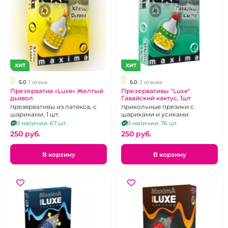
ХИТ
ХИТ
5.0
1 отзыв
5.0
2 отзыва
Презерватив «Luxe» Желтый
Презервативы "Luxe"
дьявол
Гавайский кактус, 1шт
презервативы из латекса, с
прикольные презики с
шариками, 1 шт.
шариками и усиками.
В наличии: 67 шт.
В наличии: 76 шт.
250 pуб.
250 pуб.
В корзину
В корзину