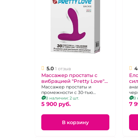
5.0
4
1 отзыв
Массажер простаты с
Ело
вибрацией "Pretty Love"
сил
Backie
Массажер простаты и
"Th
ана
промежности с 30-тью
чер
режимами вибрации
съе
В наличии: 2 шт.
В 
5 900 pуб.
7 9
В корзину