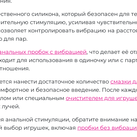
ния.
ственного силикона, который безопасен для те
ительную стимуляцию, усиливая чувствительн
зволяет контролировать вибрацию на расстоя
 для пар.
анальных пробок с вибрацией
, что делает её
ходит для использования в одиночку или с пар
отношения.
тся нанести достаточное количество
смазки д
омфортное и безопасное введение. После кажд
ылом или специальным
очистителем для игруш
 лучей.
ля анальной стимуляции, обратите внимание н
ий выбор игрушек, включая
пробки без вибрац