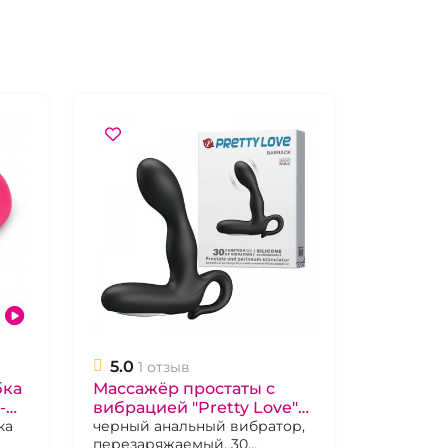
5.0
1 отзыв
бка
Массажёр простаты с
-
вибрацией "Pretty Love"
ка
Barrack чёрный
черный анальный вибратор,
перезаряжаемый, 30