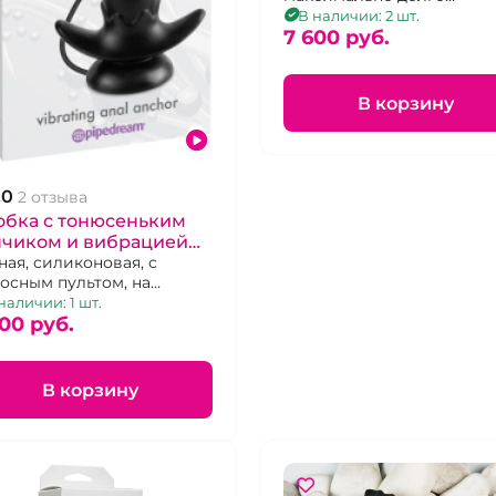
держащая заряд, USB, в
В наличии: 2 шт.
изящной подарочной
7 600 pуб.
упаковке
В корзину
.0
2 отзыва
обка с тонюсеньким
нчиком и вибрацией
al fantasy» Якорь с 4
ная, силиконовая, с
осным пультом, на
жимами
чике 2 шарика
наличии: 1 шт.
00 pуб.
В корзину