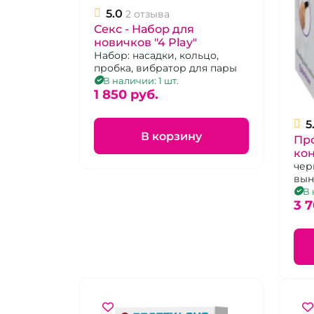
5.0
2 отзыва
Секс - Набор для
новичков "4 Play"
Набор: насадки, кольцо,
пробка, вибратор для пары
В наличии: 1 шт.
1 850 pуб.
5
В корзину
Пр
ко
«An
чер
вын
ре
кон
В 
3 7