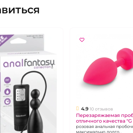
авиться
4.9
10 отзывов
Перезаряжаемая про
отличного качества "G 
Plug" S розовая
розовая анальная пробоч
максимально долго