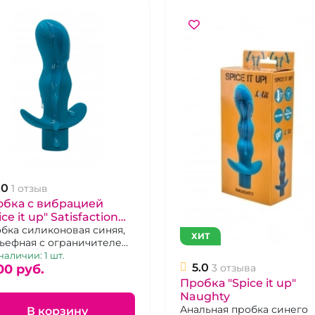
.0
1 отзыв
обка с вибрацией
ice it up" Satisfaction
яя.
бка силиконовая синяя,
ХИТ
ьефная с ограничителем
ибрацией.
наличии: 1 шт.
5.0
3 отзыва
00 pуб.
Пробка "Spice it up"
Naughty
Анальная пробка синего
В корзину