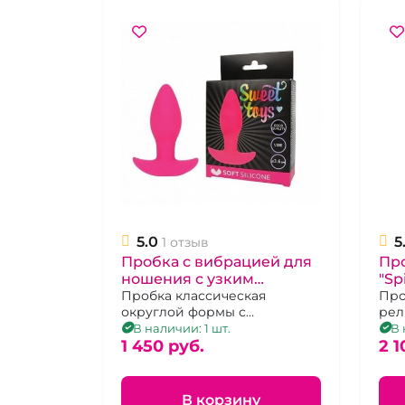
5.0
5
1 отзыв
Пробка с вибрацией для
Пр
ношения с узким
"Sp
ограничителем "Sweet
Пробка классическая
син
Про
округлой формы с
рел
toys" розовая
ограничителем
и в
В наличии: 1 шт.
В 
1 450 pуб.
2 1
В корзину