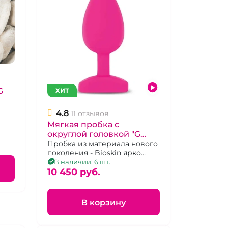
G
ХИТ
4.8
11 отзывов
Мягкая пробка с
мов
округлой головкой "G
Plug" Bioskin розовая,
Пробка из материала нового
поколения - Bioskin ярко
гладкая
розового цвета
В наличии: 6 шт.
10 450 pуб.
В корзину