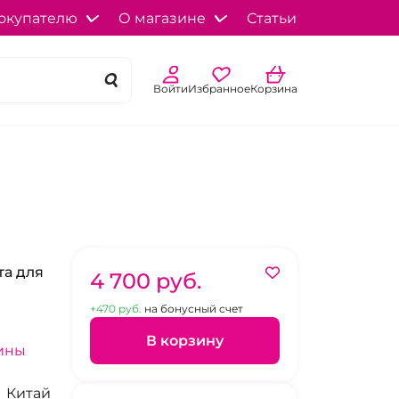
окупателю
О магазине
Статьи
Войти
Избранное
Корзина
та для
4 700 pуб.
+470 pуб.
на бонусный счет
В корзину
ины
Китай