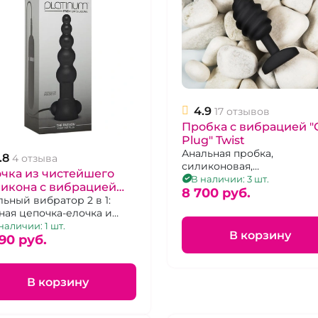
4.9
17 отзывов
Пробка с вибрацией "
Plug" Twist
Анальная пробка,
.8
4 отзыва
силиконовая,
чка из чистейшего
перезаряжаемая, 6 режи
В наличии: 3 шт.
икона с вибрацией
вибрации
8 700 pуб.
e Passion" Platinum
льный вибратор 2 в 1:
ная цепочка-елочка и
мная вибропуля
наличии: 1 шт.
В корзину
90 pуб.
В корзину