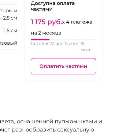
Доступна оплата
частями
торы и
- 2,5 см
1 175 pуб.
x 4 платежа
11.5 см
на 2 месяца
юзовый
Сегодня
22 авг
5 сент
19
сент
Оплатить частями
 цвета, оснащенной пупырышками и
очет разнообразить сексуальную