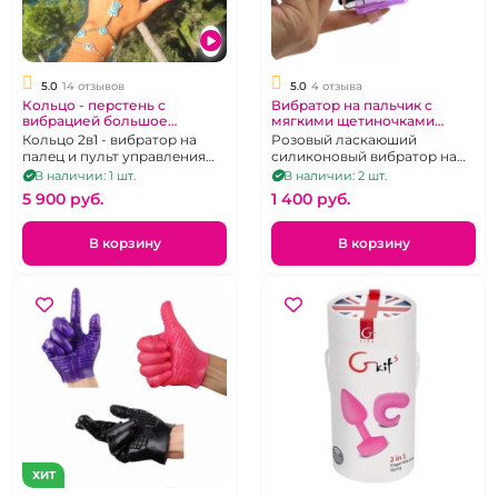
5.0
14 отзывов
5.0
4 отзыва
Кольцо - перстень с
Вибратор на пальчик с
вибрацией большое
мягкими щетиночками
перезаряжаемое "G - Ring"
"Ласка"
Кольцо 2в1 - вибратор на
Розовый ласкаюший
XL фиолетовое
палец и пульт управления
силиконовый вибратор на
пробкой/вибратором G-real
пальчик.
В наличии: 1 шт.
В наличии: 2 шт.
5 900 pуб.
1 400 pуб.
В корзину
В корзину
ХИТ