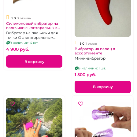
5.0
3 отзыва
Силиконовый вибратор на
пальчики с клиторальным
стимулятором "Finger G
Вибратор на пальчики для
spot" красный
точки G с клиторальным
стимулятором Зарядка USB
В наличии: 4 шт.
5.0
1 отзыв
Вибратор на палец в
4 900 pуб.
ассортименте
Мини-вибратор
В корзину
В наличии: 1 шт.
1 500 pуб.
В корзину