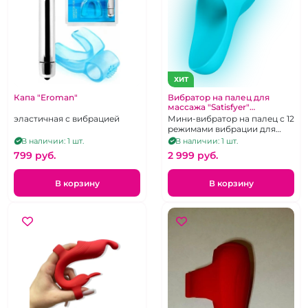
ХИТ
Капа "Eroman"
Вибратор на палец для
массажа "Satisfyer"
бирюзовый
эластичная с вибрацией
Мини-вибратор на палец с 12
перезаряжаемый
режимами вибрации для
стимуляции всех эрогенных
В наличии: 1 шт.
В наличии: 1 шт.
зон, перезаряжаемый
799 pуб.
2 999 pуб.
В корзину
В корзину