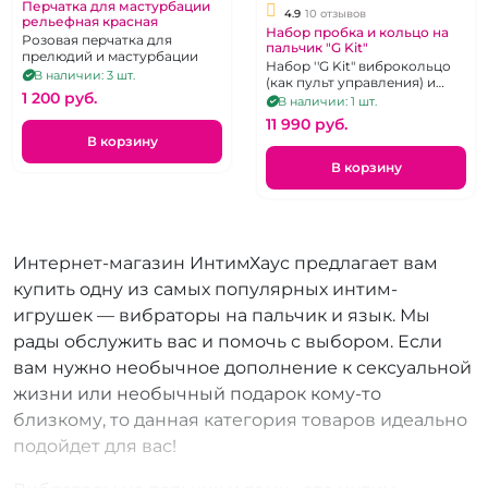
Перчатка для мастурбации
4.9
10 отзывов
рельефная красная
Набор пробка и кольцо на
Розовая перчатка для
пальчик "G Kit"
прелюдий и мастурбации
Набор ''G Kit" виброкольцо
В наличии: 3 шт.
(как пульт управления) и
1 200 pуб.
анальная вибропробочка.
В наличии: 1 шт.
11 990 pуб.
В корзину
В корзину
Интернет-магазин ИнтимХаус предлагает вам
купить одну из самых популярных интим-
игрушек — вибраторы на пальчик и язык. Мы
рады обслужить вас и помочь с выбором. Если
вам нужно необычное дополнение к сексуальной
жизни или необычный подарок кому-то
близкому, то данная категория товаров идеально
подойдет для вас!