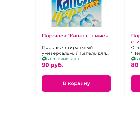
Порошок "Капель" лимон
По
сти
Порошок стиральный
Сти
универсальный Капель для
"Пе
цветного и белого белья 400
отл
В наличии: 2 шт.
В 
г
90 pуб.
отс
80
заг
В корзину