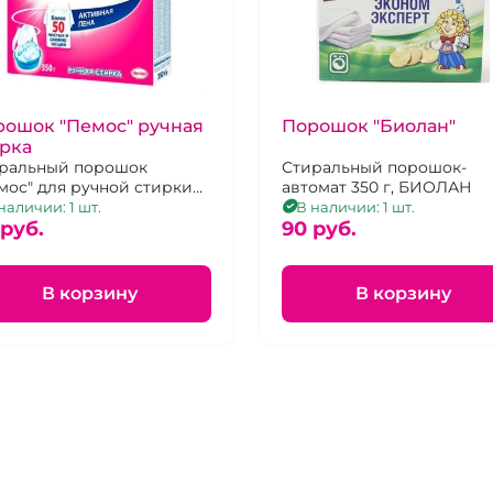
рошок "Пемос" ручная
Порошок "Биолан"
рка
ральный порошок
Стиральный порошок-
мос" для ручной стирки
автомат 350 г, БИОЛАН
ично
наличии: 1 шт.
В наличии: 1 шт.
тирываетразличные
 pуб.
90 pуб.
рязнения.
В корзину
В корзину