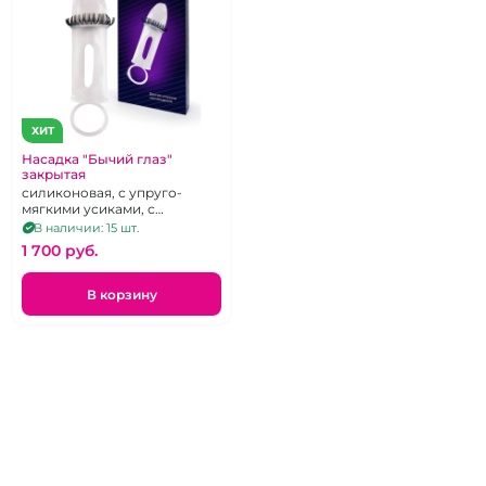
ХИТ
Насадка "Бычий глаз"
закрытая
силиконовая, с упруго-
мягкими усиками, с
подхватом мошонки
В наличии: 15 шт.
1 700 pуб.
В корзину