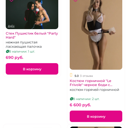
Стек Пушистик белый "Party
Hard"
нежная пушистая
ласкающая палочка
В наличии: 1 шт.
690 pуб.
В корзину
5.0
3 отзыва
Костюм горничной "Le
Frivole" черное боди с
передником (L/XL)
костюм горячей горничной
В наличии: 2 шт.
6 600 pуб.
В корзину