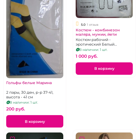
5.0
1 отзыв
Костюм - комбинезон
маляра, мумии, йети
Костюм рабочий -
эротический Белый
нетканый материал, на
В наличии: 1 шт.
молнии, XL
1 000 pуб.
В корзину
Гольфы белые Марина
2 пары, 30 ден, р-р 37-41,
высота - 41 см
В наличии: 1 шт.
200 pуб.
В корзину