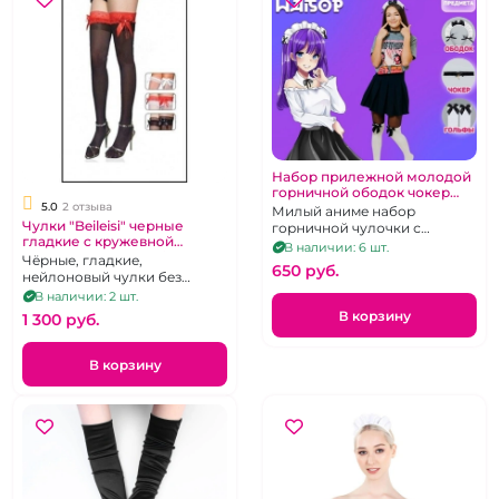
Набор прилежной молодой
горничной ободок чокер
5.0
2 отзыва
гольфы "Аниме"
Милый аниме набор
Чулки "Beileisi" черные
горничной чулочки с
гладкие с кружевной
бантиками, ободок и чокер
В наличии: 6 шт.
красной резинкой бантом и
Чёрные, гладкие,
650 pуб.
бусами без силикона р 2-3
нейлоновый чулки без
силиконовой поддержки с
В наличии: 2 шт.
коронкой украшенной
В корзину
1 300 pуб.
красным кружевом.Размер 1-
2
В корзину