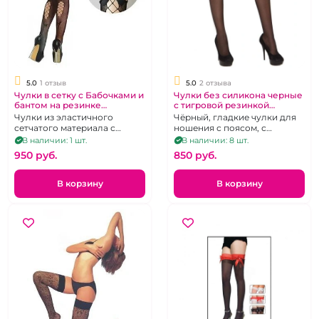
5.0
1 отзыв
5.0
2 отзыва
Чулки в сетку с Бабочками и
Чулки без силикона черные
бантом на резинке
с тигровой резинкой
"Красавица" с подвязкой
"Yiliama"
Чулки из эластичного
Чёрный, гладкие чулки для
сетчатого материала с
ношения с поясом, с
подвязкой-резинкой
коронкой из ткани с
В наличии: 1 шт.
В наличии: 8 шт.
украшенной кружевом и
"зоологическим" принтом, р.
950 pуб.
850 pуб.
бантом, скреплённым
1-4
стразом, р. 1-4
В корзину
В корзину