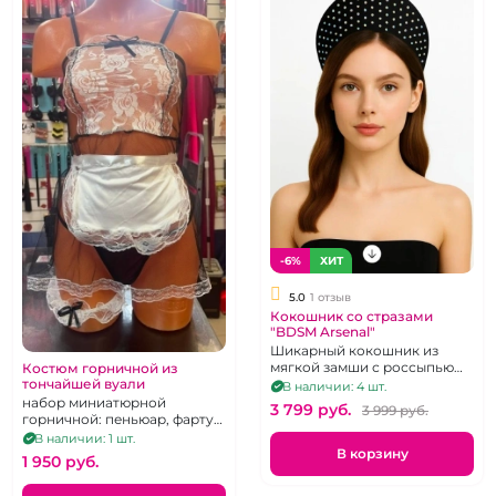
-6%
ХИТ
5.0
1 отзыв
Кокошник со стразами
"BDSM Arsenal"
Шикарный кокошник из
мягкой замши с россыпью
Костюм горничной из
страз.
тончайшей вуали
В наличии: 4 шт.
набор миниатюрной
3 799 pуб.
3 999 pуб.
горничной: пеньюар, фартук,
чепчик, нарукавники,
В наличии: 1 шт.
подвязка, трусики-стринги,
В корзину
1 950 pуб.
р 38-40