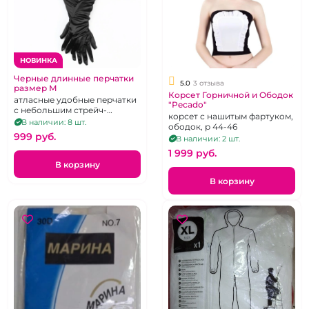
НОВИНКА
Черные длинные перчатки
5.0
3 отзыва
размер М
Корсет Горничной и Ободок
атласные удобные перчатки
"Pecado"
с небольшим стрейч-
корсет с нашитым фартуком,
эффектом
В наличии: 8 шт.
ободок, р 44-46
999 pуб.
В наличии: 2 шт.
1 999 pуб.
В корзину
В корзину