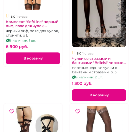
5.0
1 отзыв
Комплект "SoftLine" черный
лиф, пояс для чулок,
стринги размер L
черный лиф, пояс для чулок,
стринги, р L
В наличии: 1 шт.
6 900 pуб.
5.0
1 отзыв
В корзину
Чулки со стразами и
бантиками "Beileisi" черные
плотные
плотные черные чулки с
бантами и стразами, р. 3
В наличии: 2 шт.
1 300 pуб.
В корзину