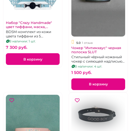
Набор "Crazy Handmade"
цвет тиффани, маска,
наручники, ошейник, кляп
BDSM-комплект из кожи
цвета тиффани из 5
предметов
В наличии: 1 шт.
5.0
1 отзыв
7 300 pуб.
Чокер "Интимхаус" черная
полоска SLUT
Стильный чёрный кожаный
В корзину
чокер с сияющей надписью
SLUT, регулируется 9
В наличии: 4 шт.
положениями язычка
1 500 pуб.
пряжки
В корзину