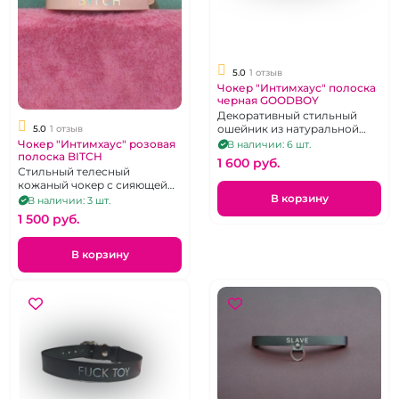
5.0
1 отзыв
Чокер "Интимхаус" полоска
черная GOODBOY
Декоративный стильный
ошейник из натуральной
5.0
1 отзыв
кожи с надписью Good Boy,
Чокер "Интимхаус" розовая
В наличии: 6 шт.
размер регулируется
полоска BITCH
1 600 pуб.
пряжкой
Стильный телесный
кожаный чокер с сияющей
надписью BITCH,
В корзину
В наличии: 3 шт.
регулируется 9
1 500 pуб.
положениями язычка
пряжки
В корзину