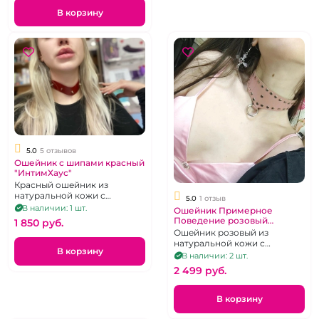
В корзину
5.0
5 отзывов
Ошейник с шипами красный
"ИнтимХаус"
Красный ошейник из
натуральной кожи с
5.0
1 отзыв
шипиками
В наличии: 1 шт.
Ошейник Примерное
Поведение розовый
1 850 pуб.
"ИнтимХаус"
Ошейник розовый из
натуральной кожи с
В корзину
клепками и круглым
В наличии: 2 шт.
кольцом
2 499 pуб.
В корзину