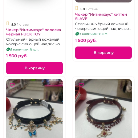
5.0
1 отзыв
Чокер "Интимхаус" киттен
SLAVE
Стильный чёрный кожаный
5.0
1 отзыв
чокер с сияющей надписью
Чокер "Интимхаус" полоска
SLAVE, регулируется 9
черная FUCK TOY
В наличии: 6 шт.
положениями язычка
Стильный чёрный кожаный
1 500 pуб.
пряжки с колечком под
чокер с сияющей надписью
поводок.
Fuck Toy, регулируется 9
В наличии: 8 шт.
В корзину
положениями язычка
1 500 pуб.
пряжки
В корзину