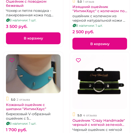
Ошейник с поводком
5.0
1 отзыв
бежевый
Изящний ошейник
Чокер и петля поводка -
"ИнтимХаус" с колечком под
лакированная кожа под
поводок
ошейник с колечком из
крокодила, съемный
В наличии: 1 шт.
черной натуральной кожи и
поводок - 2 карабина
синей замшей
В наличии: 1 шт.
3 500 pуб.
2 500 pуб.
В корзину
В корзину
5.0
2 отзыва
Кожаный ошейник с
шипами "ИнтимХаус"
бирюзовый V-образный
5.0
4 отзыва
ошейник с 5
Ошейник "Crazy Handmade"
хромированными шипами
В наличии: 1 шт.
черный с мягкой зеленой
подкладкой
1 700 pуб.
Черный ошейник с мягкой