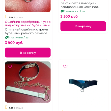
Бант и петля поводка -
лакированная кожа под
крокодила, съемный
В наличии: 1 шт.
поводок
3 500 pуб.
5.0
1 отзыв
Ошейник серебрянный узор
под кожу змеи с бубенцами
В корзину
Стильный ошейник с тремя
бубецами разного размера.
В наличии: 1 шт.
3 900 pуб.
В корзину
5.0
1 отзыв