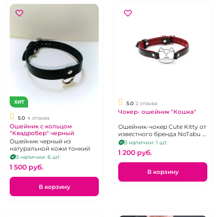
ХИТ
5.0
2 отзыва
Чокер- ошейник "Кошка"
5.0
4 отзыва
Ошейник с кольцом
Ошейник-чокер Cute Kitty от
"Квадробер" черный
известного бренда NoTabu -
стань настоящей кошечкой!
Ошейник черный из
В наличии: 1 шт.
натуральной кожи тонкий
1 200 pуб.
В наличии: 6 шт.
1 500 pуб.
В корзину
В корзину