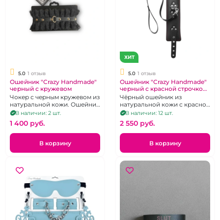
ХИТ
5.0
1 отзыв
5.0
1 отзыв
Ошейник "Crazy Handmade"
Ошейник "Crazy Handmade"
черный с кружевом
черный с красной строчкой
и поводком
Чокер с черным кружевом из
Чёрный ошейник из
натуральной кожи. Ошейник
натуральной кожи с красной
с черным кружевом и
строчкой и поводком.
В наличии: 2 шт.
В наличии: 12 шт.
кольцом под поводок
1 400 pуб.
2 550 pуб.
В корзину
В корзину