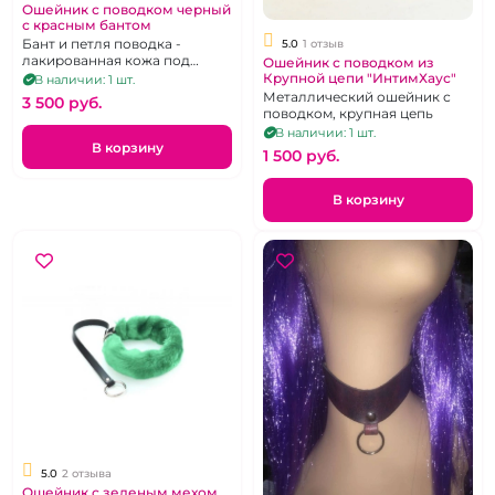
Ошейник с поводком черный
с красным бантом
Бант и петля поводка -
5.0
1 отзыв
лакированная кожа под
Ошейник с поводком из
крокодила, съемный поводок
Крупной цепи "ИнтимХаус"
В наличии: 1 шт.
Металлический ошейник с
3 500 pуб.
поводком, крупная цепь
В наличии: 1 шт.
В корзину
1 500 pуб.
В корзину
5.0
2 отзыва
Ошейник с зеленым мехом