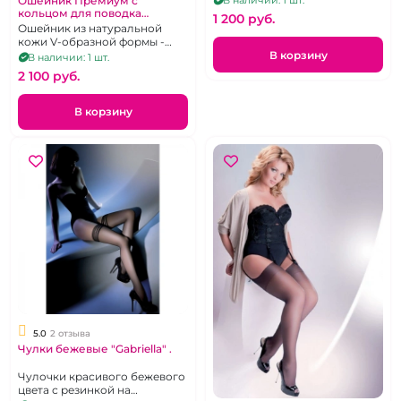
Ошейник Премиум с
В наличии: 1 шт.
кольцом для поводка
1 200 pуб.
"ИнтимХаус" двусторонний
Ошейник из натуральной
черный внутри розовый
кожи V-образной формы -
идет абсолютно всем
В корзину
В наличии: 1 шт.
2 100 pуб.
В корзину
5.0
2 отзыва
Чулки бежевые "Gabriella" .
Чулочки красивого бежевого
цвета с резинкой на