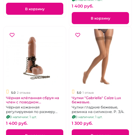
ремешками
1 400 pуб.
В корзину
В корзину
5.0
2 отзыва
5.0
1 отзыв
Чёрная клёпанная сбруя на
Чулки "Gabriella" Calze Lux
член с поводком
бежевые.
"ИнтимХаус"
Чёрная кожанная
Чулки гладкие бежевые,
регулируемая по размеру
резинка на силиконе. Р. 3/4.
сбруя на член, с цепью-
В наличии: 1 шт.
В наличии: 1 шт.
поводком в комплекте.
1 400 pуб.
1 300 pуб.