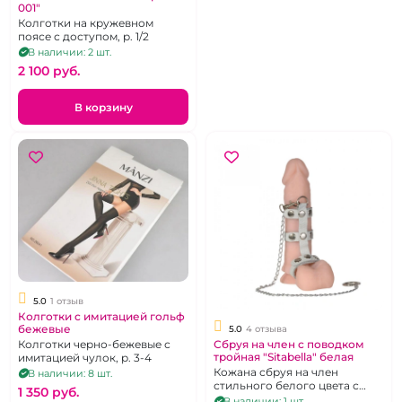
001"
Колготки на кружевном
поясе с доступом, р. 1/2
В наличии: 2 шт.
2 100 pуб.
В корзину
5.0
1 отзыв
Колготки с имитацией гольф
бежевые
5.0
4 отзыва
Сбруя на член с поводком
Колготки черно-бежевые с
тройная "Sitabella" белая
имитацией чулок, р. 3-4
Кожана сбруя на член
В наличии: 8 шт.
стильного белого цвета с
1 350 pуб.
цепочкой-поводком и 3
В наличии: 1 шт.