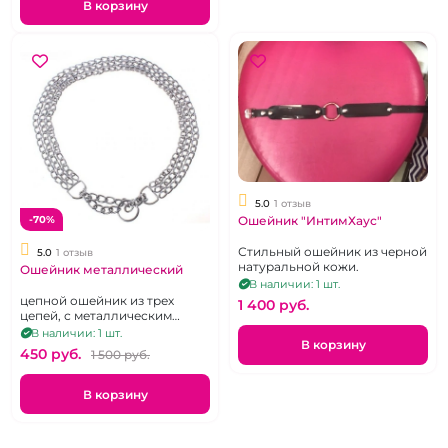
В корзину
5.0
1 отзыв
Ошейник "ИнтимХаус"
-70%
Стильный ошейник из черной
5.0
1 отзыв
натуральной кожи.
Ошейник металлический
В наличии: 1 шт.
цепной ошейник из трех
1 400 pуб.
цепей, с металлическим
кольцом
В наличии: 1 шт.
В корзину
450 pуб.
1 500 pуб.
В корзину