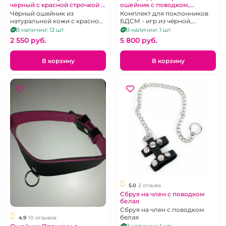
черный с красной строчкой и
ошейник с поводком,
поводком
наручники, шлепалка
Чёрный ошейник из
Комплект для поклонников
"ИнтимХаус"
натуральной кожи с красной
БДСМ - игр из чёрной,
строчкой и поводком.
натуральной кожи:
В наличии: 12 шт.
В наличии: 1 шт.
наручники WildCat, ошейник
2 550 pуб.
5 800 pуб.
премиум, паддл "шлепай-ка
сердце любимого", петля -
поводок.
В корзину
В корзину
5.0
2 отзыва
Сбруя на член с поводком
белая
Сбруя на член с поводком
белая
4.9
10 отзывов