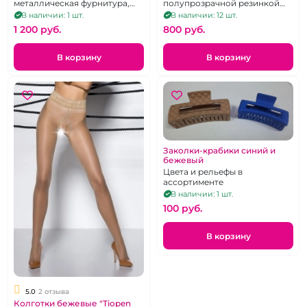
металлическая фурнитура,
полупрозрачной резинкой
регулировка в 3 вариациях
без силикона, р. 5-6.
В наличии: 1 шт.
В наличии: 12 шт.
1 200 pуб.
800 pуб.
В корзину
В корзину
Заколки-крабики синий и
бежевый
Цвета и рельефы в
ассортименте
В наличии: 1 шт.
100 pуб.
В корзину
5.0
2 отзыва
Колготки бежевые "Tiopen