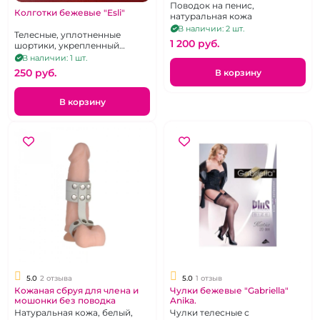
Поводок на пенис,
Колготки бежевые "Esli"
натуральная кожа
В наличии: 2 шт.
Телесные, уплотненные
1 200 pуб.
шортики, укрепленный
мысок, 40 ден, р-р 6
В наличии: 1 шт.
250 pуб.
В корзину
В корзину
5.0
2 отзыва
5.0
1 отзыв
Кожаная сбруя для члена и
Чулки бежевые "Gabriella"
мошонки без поводка
Anika.
Натуральная кожа, белый,
Чулки телесные с