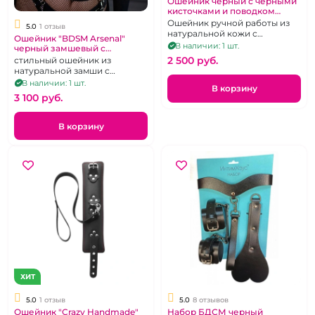
Ошейник черный с черными
кисточками и поводком
"Crazy Handmade"
Ошейник ручной работы из
5.0
1 отзыв
натуральной кожи с
Ошейник "BDSM Arsenal"
поводком в комплекте
В наличии: 1 шт.
черный замшевый с
поводком
2 500 pуб.
стильный ошейник из
натуральной замши с
коротким поводком-
В наличии: 1 шт.
В корзину
цепочкой
3 100 pуб.
В корзину
ХИТ
5.0
1 отзыв
5.0
8 отзывов
Ошейник "Crazy Handmade"
Набор БДСМ черный