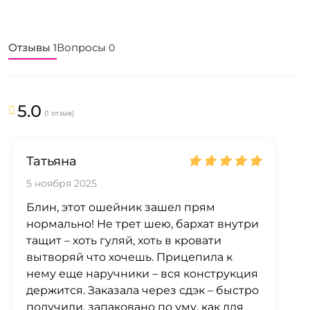
Отзывы
Вопросы
1
0
5.0
(1 отзыв)
Татьяна
5 ноября 2025
Блин, этот ошейник зашел прям
нормально! Не трет шею, бархат внутри
тащит – хоть гуляй, хоть в кровати
вытворяй что хочешь. Прицепила к
нему еще наручники – вся конструкция
держится. Заказала через сдэк – быстро
получили, запаковано по уму, как для