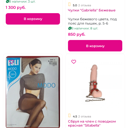
силиконе. р. 1-2
В наличии: 3 шт.
5.0
2 отзыва
1 300 pуб.
Чулки "Gabriella" Бежевые
В корзину
Чулки бежевого цвета, под
пояс для пышек, р. 5-6
В наличии: 8 шт.
850 pуб.
В корзину
4.5
2 отзыва
Сбруя на член с поводком
красная "Sitabella"