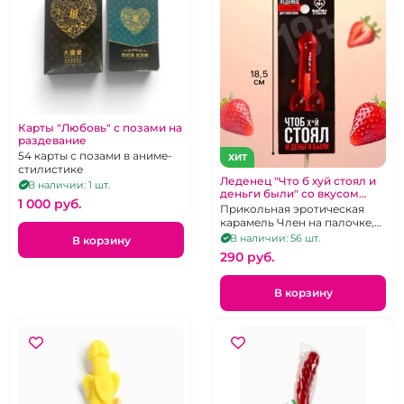
Карты "Любовь" с позами на
раздевание
54 карты с позами в аниме-
ХИТ
стилистике
Леденец "Что б хуй стоял и
В наличии: 1 шт.
деньги были" со вкусом
1 000 pуб.
клубники
Прикольная эротическая
карамель Член на палочке,
клубничный вкус, 20 г
В наличии: 56 шт.
В корзину
290 pуб.
В корзину