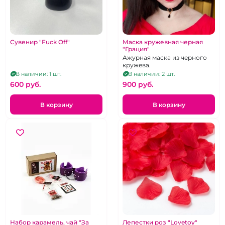
Сувенир "Fuck Off"
Маска кружевная черная
"Грация"
Ажурная маска из черного
кружева.
В наличии: 1 шт.
В наличии: 2 шт.
600 pуб.
900 pуб.
В корзину
В корзину
Набор карамель, чай "За
Лепестки роз "Lovetoy"