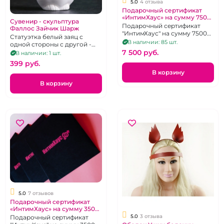
5.0
4 отзыва
Подарочный сертификат
«ИнтимХаус» на сумму 7500
Сувенир - скульптура
рублей
Подарочный сертификат
Фаллос Зайчик Шарж
"ИнтимХаус" на сумму 7500
Статуэтка белый заяц с
руб.
В наличии: 85 шт.
одной стороны с другой -
фаллос из мраморной
7 500 pуб.
В наличии: 1 шт.
крошки 8,5 см
399 pуб.
В корзину
В корзину
5.0
7 отзывов
Подарочный сертификат
«ИнтимХаус» на сумму 3500
рублей
5.0
3 отзыва
Подарочный сертификат