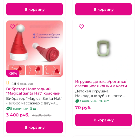
В корзину
В корзину
-20%
Игрушка детская/рогатка/
4.8
6 отзывов
светящиеся клыки и когти
Вибратор Новогодний
Детская игрушка.
"Magical Santa Hat" красный
Накладные зубы и когти.
Вибратор "Magical Santa Hat"
Костюм на Хэллоуин.
В наличии: 76 шт.
- вибромассажёр с двумя
Рогатка. Сквиш
70 pуб.
точками контакта. Имеет 10
В наличии: 5 шт.
уровней вибрации на
3 400 pуб.
4 200 pуб.
кончике шляпки и 5
В корзину
режимов стимуляции
горошинки у ее основания.
В корзину