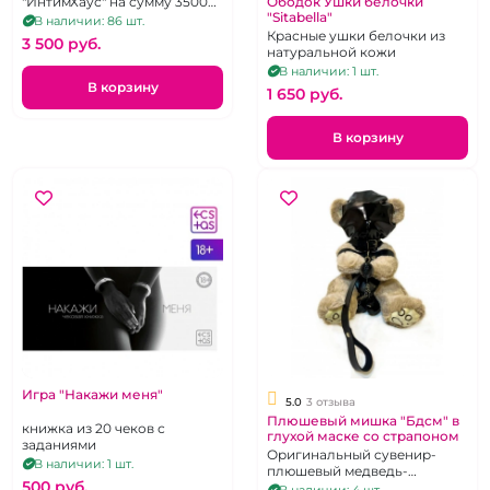
"ИнтимХаус" на сумму 3500
Ободок Ушки белочки
"Sitabella"
руб.
В наличии: 86 шт.
Красные ушки белочки из
3 500 pуб.
натуральной кожи
В наличии: 1 шт.
В корзину
1 650 pуб.
В корзину
Игра "Накажи меня"
5.0
3 отзыва
Плюшевый мишка "Бдсм" в
книжка из 20 чеков с
глухой маске со страпоном
заданиями
Оригинальный сувенир-
В наличии: 1 шт.
плюшевый медведь-
500 pуб.
сабмиссив в эротическом
В наличии: 4 шт.