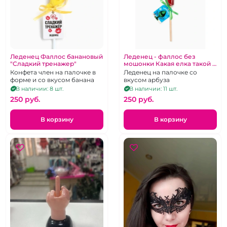
Леденец Фаллос банановый
Леденец - фаллос без
"Сладкий тренажер"
мошонки Какая елка такой и
подарок"
Конфета член на палочке в
Леденец на палочке со
форме и со вкусом банана
вкусом арбуза
В наличии: 8 шт.
В наличии: 11 шт.
250 pуб.
250 pуб.
В корзину
В корзину