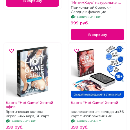
В корзину
"ИнтимХаус" натуральная
кожа
Прикольный брелок -
Сердце в фиксации
В наличии: 2 шт.
999 pуб.
В корзину
Карты "Hot Game" Хентай
Карты "Hot Game" Хентай
офис
Эротическая колода
коллекционная колода из 36
игральных карт, 36 карт
карт с изображениями
горячих аниме-девушек
В наличии: 2 шт.
В наличии: 4 шт.
399 pуб.
399 pуб.