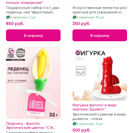
плохое поведение"
Подарочный набор 4 в 1: два
Искусственные лепестки роз
леденца, чай "фруктовый
красные для украшения и
микс", наручники
романтики, в прозрачном
В наличии: 1 шт.
В наличии: 10 шт.
фиолетового цвета.
сатиновом мешочке
850 pуб.
350 pуб.
В корзину
В корзину
Фигурка фаллос в виде
чертика "Дьявол"
Эротический сувенир в виде
дьявола - члена.
Леденец - фаллос
В наличии: 3 шт.
Эротический цветок "С 8
500 pуб.
марта соска"
Сладкая конфета прикол -