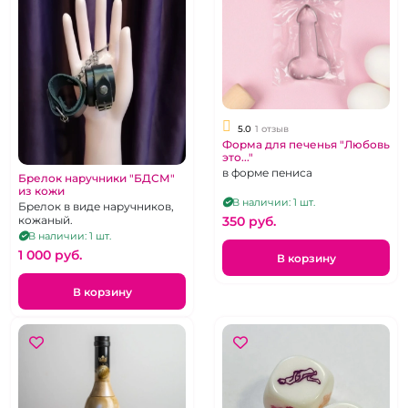
5.0
1 отзыв
Форма для печенья "Любовь
это..."
в форме пениса
Брелок наручники "БДСМ"
из кожи
В наличии: 1 шт.
Брелок в виде наручников,
350 pуб.
кожаный.
В наличии: 1 шт.
1 000 pуб.
В корзину
В корзину