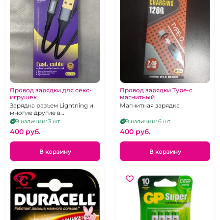
Провод зарядки для секс-
Провод зарядки Type-c
игрушек
магнитный
Зарядка разъем Lightning и
Магнитная зарядка
многие другие в
ассортименте
В наличии: 3 шт.
В наличии: 6 шт.
400 pуб.
400 pуб.
В корзину
В корзину