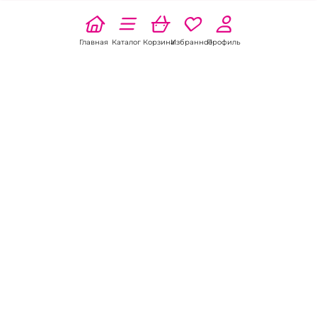
Главная
Каталог
Корзина
Избранное
Профиль
Наши соц
сети:
Если есть
вопросы:
КОНТАКТЫ В НИКЕЛЕ
8 (800) 301-70-69
intimhouse@mail.ru
КАТАЛОГ