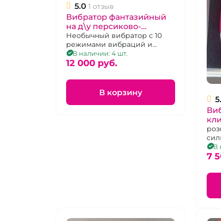
5.0
1 отзыв
Вибратор фантазийный
на д\у персиково-
голубой
Необычный вибратор с 10
режимами вибраций и
пультом дистанционного
В наличии: 4 шт.
управления.
12 000 pуб.
В корзину
5
Виб
кл
на 
роз
сил
пер
В 
дво
7 5