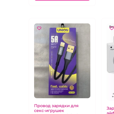
Провод зарядки для
Зар
секс-игрушек
ай