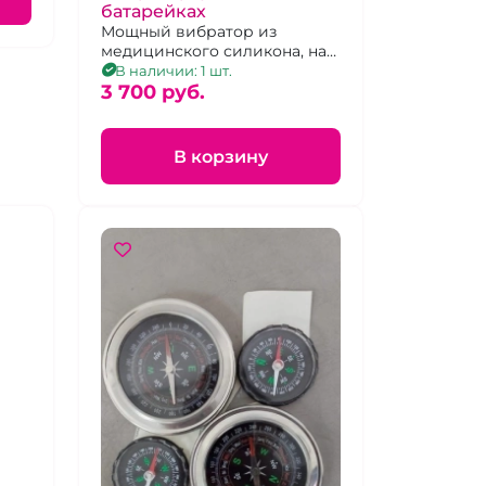
батарейках
Мощный вибратор из
медицинского силикона, на
батарейках, 9 режимов
В наличии: 1 шт.
вибрации
3 700 pуб.
В корзину