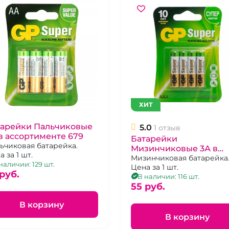
ХИТ
тарейки Пальчиковые
5.0
1 отзыв
в ассортименте 679
Батарейки
ьчиковая батарейка.
Мизинчиковые 3А в
 за 1 шт.
ассортименте 678
Мизинчиковая батарейка
наличии: 129 шт.
Цена за 1 шт.
pуб.
В наличии: 116 шт.
55 pуб.
В корзину
В корзину