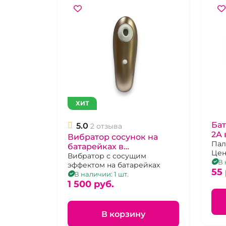
ХИТ
Ба
5.0
2 отзыва
2А 
Вибратор сосунок на
Пал
батарейках в
Цена
ассортименте
Вибратор с сосущим
В 
эффектом на батарейках
55 
В наличии: 1 шт.
1 500 pуб.
В корзину