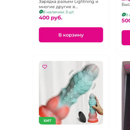
Зарядка разъем Lightning и
Быс
многие другие в
ассортименте
В наличии: 3 шт.
В 
400 pуб.
50
В корзину
ХИТ