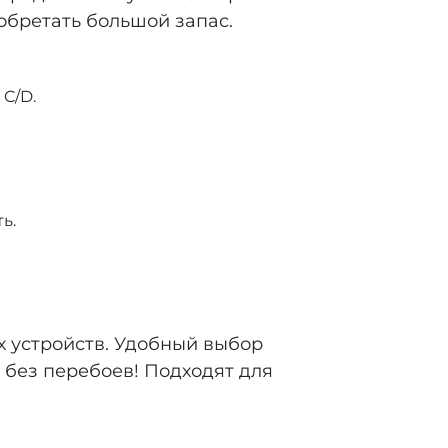
иобретать большой запас.
 C/D.
ь.
х устройств. Удобный выбор
 без перебоев! Подходят для