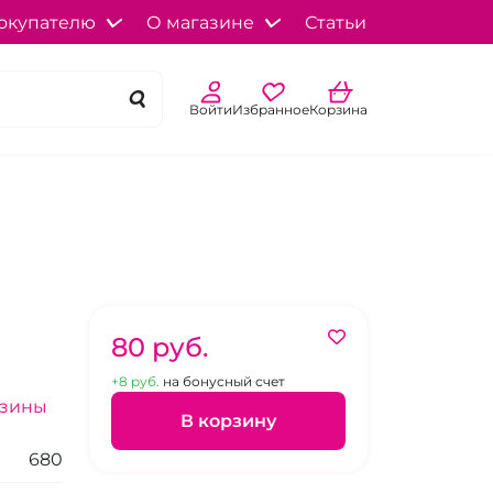
окупателю
О магазине
Статьи
Войти
Избранное
Корзина
80 pуб.
+8 pуб.
на бонусный счет
азины
В корзину
680