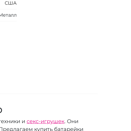
США
Металл
D
техники и
секс-игрушек
. Они
 Предлагаем купить батарейки