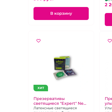
2 2
В корзину
ХИТ
Презервативы
Пр
светящиеся "Expert" Neon
уль
3 шт.
Латексные светящиеся
Lab
Уль