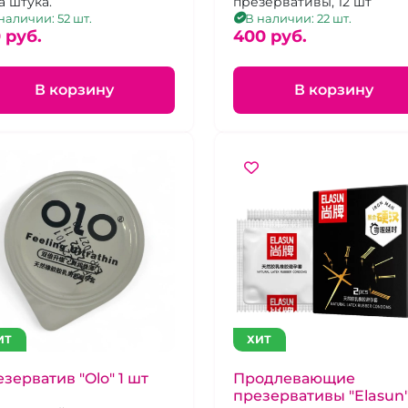
а штука.
презервативы, 12 шт
наличии: 52 шт.
В наличии: 22 шт.
 pуб.
400 pуб.
В корзину
В корзину
ИТ
ХИТ
зерватив "Olo" 1 шт
Продлевающие
презервативы "Elasun