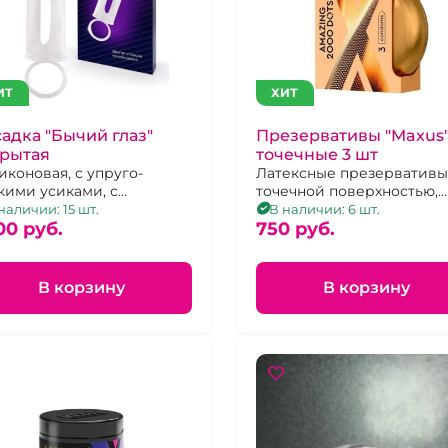
ИТ
ХИТ
адка "Бычий глаз"
Презервативы "Maxus
крытая
точечные 3 шт
иконовая, с упруго-
Латексные презервативы
кими усиками, с
точечной поверхностью,
хватом мошонки
упаковка 3 шт.
наличии: 15 шт.
В наличии: 6 шт.
00 pуб.
750 pуб.
В корзину
В корзину