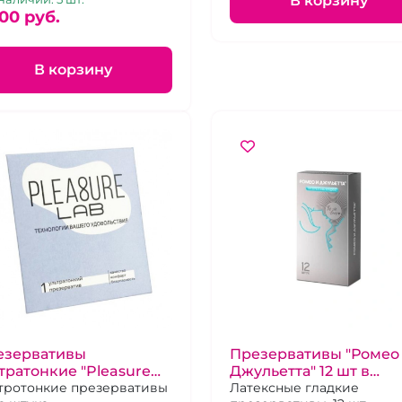
В корзину
00 pуб.
В корзину
езервативы
Презервативы "Ромео
тратонкие "Pleasure
Джульетта" 12 шт в
" в конверте 1 шт
тротонкие презервативы
ассортименте
Латексные гладкие