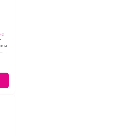
re
т
ивы