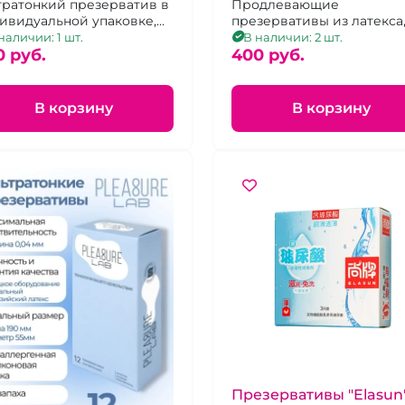
тратонкий презерватив в
Iron Man с утолщенно
Продлевающие
ивидуальной упаковке,
презервативы из латекса
головкой 2 шт
зка на водной основе с
продлевающие, с
наличии: 1 шт.
В наличии: 2 шт.
луроновой кислотой
0 pуб.
утолщённой стенкой 2 шт
400 pуб.
В корзину
В корзину
Презервативы "Elasun