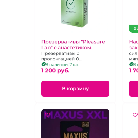
Х
Презервативы "Pleasure
Нас
Lab" с анастетиком
за
продлевающие, 12 шт
Презервативы с
сил
пролонгацией 0
мяг
увеличивают время секса
под
В наличии: 7 шт.
В 
1 200 pуб.
1 7
В корзину