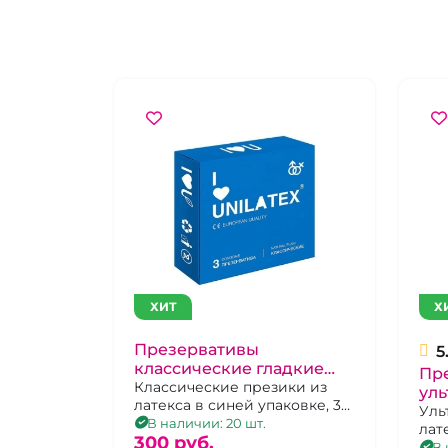
ХИТ
Х
Презервативы
5
классические гладкие
Пр
"Unilatex" Natural Plain 3
Классические презики из
уль
латекса в синей упаковке, 3
шт
Ult
Уль
шт.
В наличии: 20 шт.
лат
че
300 pуб.
бол
В 