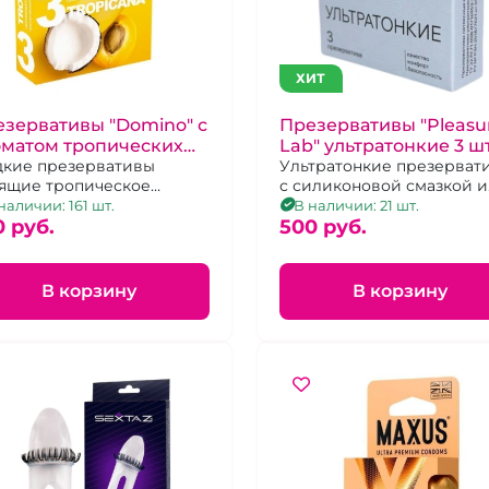
ХИТ
зервативы "Domino" с
Презервативы "Pleasu
оматом тропических
Lab" ультратонкие 3 ш
ктов 3 шт
дкие презервативы
Ультратонкие презерват
ящие тропическое
с силиконовой смазкой и
вольствие!
накопителем
наличии: 161 шт.
В наличии: 21 шт.
0 pуб.
500 pуб.
В корзину
В корзину