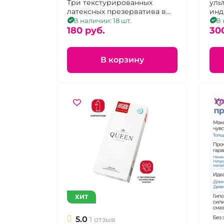
Три текстурированных
уль
латексных презерватива в
инд
силиконовой смазке с
сма
В наличии: 18 шт.
В 
накопителем
180 pуб.
гиа
30
В корзину
ХИТ
5.0
1 отзыв