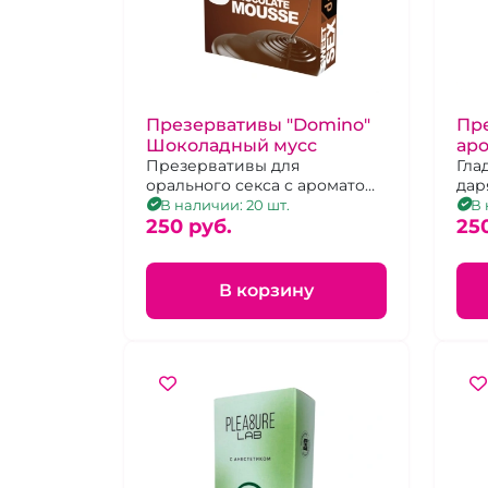
Презервативы "Domino"
Пре
Шоколадный мусс
ар
Презервативы для
фру
Гла
орального секса с ароматом
дар
шоколада 3 шт
удо
В наличии: 20 шт.
В 
250 pуб.
25
В корзину