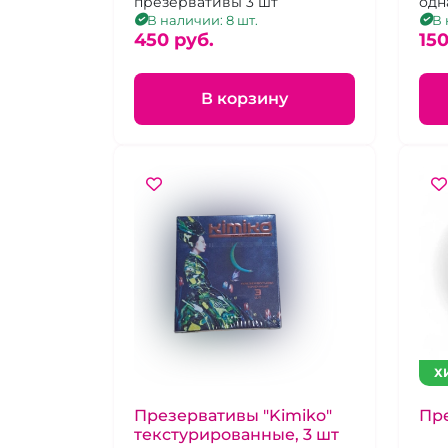
презервативы 3 шт
одн
В наличии: 8 шт.
В 
450 pуб.
150
В корзину
Х
Презервативы "Kimiko"
Пре
текстурированные, 3 шт