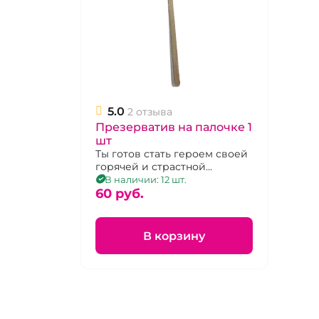
5.0
2 отзыва
Презерватив на палочке 1
шт
Ты готов стать героем своей
горячей и страстной
истории? презервативы в
В наличии: 12 шт.
ассортименте (могут быть
60 pуб.
разные фирмы, иногда
поставляются без палочки)
В корзину