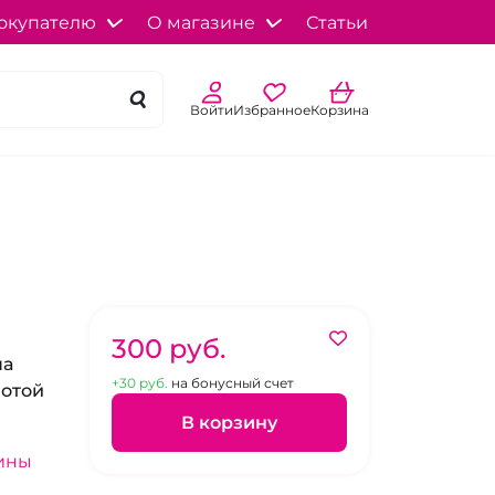
окупателю
О магазине
Статьи
Войти
Избранное
Корзина
300 pуб.
на
+30 pуб.
на бонусный счет
лотой
В корзину
ины