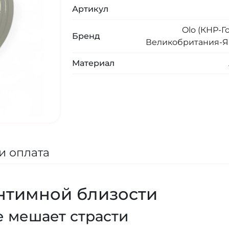
Артикул
Olo (КНР-Г
Бренд
Великобритания-Я
Материал
и оплата
нтимной близости
е мешает страсти