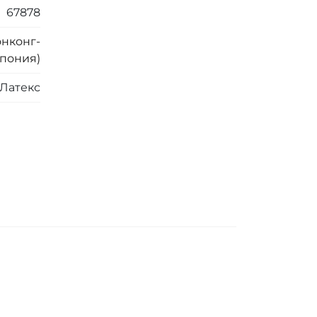
67878
онконг-
пония)
Латекс