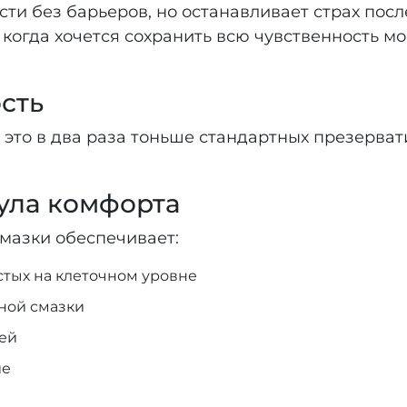
сти без барьеров, но останавливает страх пос
 когда хочется сохранить всю чувственность мо
сть
 это в два раза тоньше стандартных презерват
ула комфорта
смазки обеспечивает:
стых на клеточном уровне
ной смазки
ней
ие