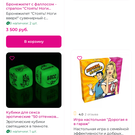
Бронежилет с фаллосом -
страпон "Стоять! Ноги
вверх!" сувенирный
Бронежилет "Стоять! Ноги
вверх!" сувенирный с
фаллоимитатором
В наличии: 2 шт.
3 500 pуб.
В корзину
Кубики для секса
4.0
2 отзыва
эротические "50 оттенков
Игра настольная "Дорогая я
страсти" Роль и Поза с
Эротические кубики
в гараж"
надписями.
светящиеся в темноте.
Настольная игра о семейной
В наличии: 1 шт.
эффективности и добрых