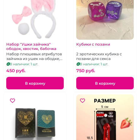
Набор "Ушки зайчика"
Кубики с позами
ободок, хвостик, бабочка
Набор плюшевых атрибутов
2 эротических кубика с
зайчика из ушек на ободке,
позами для секса
хвостика и галстука-
В наличии: 1 шт.
В наличии: 1 шт.
бабочки, унисекс
450 pуб.
750 pуб.
В корзину
В корзину