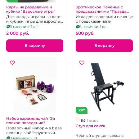
Карты на раздевание и
Эротическое Печенье с
кубики "Взрослые игры"
предсказаниями "Правда
или действие"
Две колоды игральных карт
Игра для взрослых и печенье
и кубики, игры для взрослых
с предсказаниями
"Любовь"
В наличии: 7 шт.
В наличии: 1 шт.
2 000 pуб.
500 pуб.
В корзину
В корзину
ХИТ
Набор карамель, чай "За
5.0
1 отзыв
плохое поведение"
Стул для секса
Подарочный набор 4 в 1: два
леденца, чай "фруктовый
Черный стул для секса в
микс", наручники
В наличии: 1 шт.