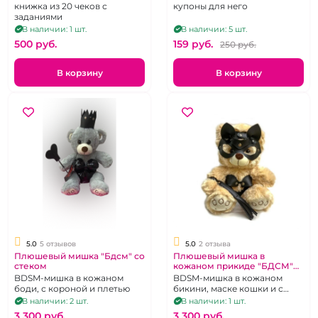
книжка из 20 чеков с
купоны для него
заданиями
В наличии: 1 шт.
В наличии: 5 шт.
500 pуб.
159 pуб.
250 pуб.
В корзину
В корзину
5.0
5 отзывов
5.0
2 отзыва
Плюшевый мишка "Бдсм" со
Плюшевый мишка в
стеком
кожаном прикиде "БДСМ"
30 см
BDSM-мишка в кожаном
BDSM-мишка в кожаном
боди, с короной и плетью
бикини, маске кошки и с
плетью
В наличии: 2 шт.
В наличии: 1 шт.
3 300 pуб.
3 300 pуб.