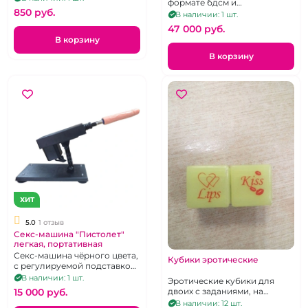
формате бдсм и
фиолетового цвета.
850 pуб.
гинекологического кресла.
В наличии: 1 шт.
Размеры: 105 x 42 x 17 см.
47 000 pуб.
В корзину
В корзину
ХИТ
5.0
1 отзыв
Секс-машина "Пистолет"
легкая, портативная
Секс-машина чёрного цвета,
Кубики эротические
с регулируемой подставкой
на присоске, на пульте
В наличии: 1 шт.
Эротические кубики для
управления
15 000 pуб.
двоих с заданиями, на
английском, неоновые
В наличии: 12 шт.