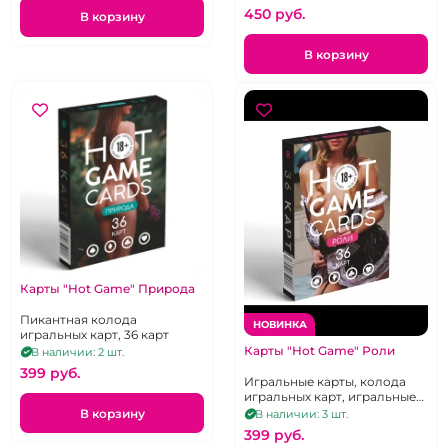
450 pуб.
В корзину
В корзину
Карты "Hot Game" Природа
Пикантная колода
НОВИНКА
игральных карт, 36 карт
Карты "Hot Game" Роли
В наличии: 2 шт.
399 pуб.
Игральные карты, колода
игральных карт, игральные
карты с ролями, 36 карт
В корзину
В наличии: 3 шт.
399 pуб.