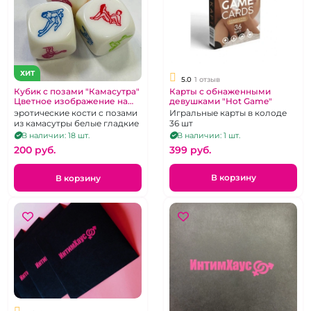
ХИТ
5.0
1 отзыв
Карты с обнаженными
Кубик с позами "Камасутра"
девушками "Hot Game"
Цветное изображение на
каждой грани 1 шт
Игральные карты в колоде
эротические кости с позами
36 шт
из камасутры белые гладкие
В наличии: 1 шт.
В наличии: 18 шт.
399 pуб.
200 pуб.
В корзину
В корзину