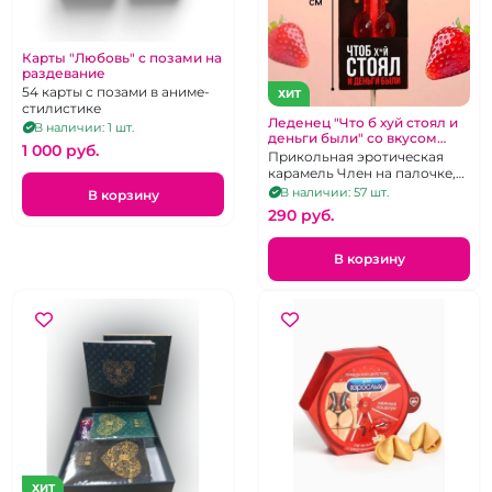
Карты "Любовь" с позами на
раздевание
54 карты с позами в аниме-
ХИТ
стилистике
Леденец "Что б хуй стоял и
В наличии: 1 шт.
деньги были" со вкусом
1 000 pуб.
клубники
Прикольная эротическая
карамель Член на палочке,
клубничный вкус, 20 г
В наличии: 57 шт.
В корзину
290 pуб.
В корзину
ХИТ