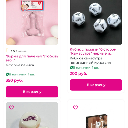
Кубик с позами 10 сторон
5.0
1 отзыв
"Камасутра" черные и
Форма для печенья "Любовь
белые 1 шт
Кубики камасутра
это..."
пятигранный кристалл
в форме пениса
В наличии: 1 шт.
200 pуб.
В наличии: 1 шт.
350 pуб.
В корзину
В корзину