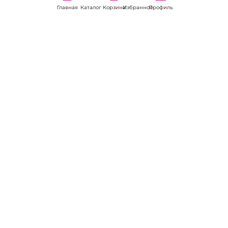
Главная
Каталог
Корзина
Избранное
Профиль
Наши соц
сети:
Если есть
вопросы:
КОНТАКТЫ В НИКЕЛЕ
8 (800) 301-70-69
intimhouse@mail.ru
КАТАЛОГ
Подарки и сувениры