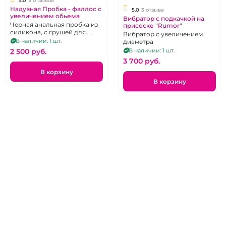
5.0
5 отзывов
Надувная Пробка - фаллос с
5.0
3 отзыва
увеличением обьема
Вибратор с подкачкой на
Черная анальная пробка из
присоске "Rumor"
силикона, с грушей для
Вибратор с увеличением
подкачки
В наличии: 1 шт.
диаметра
В наличии: 1 шт.
2 500 pуб.
3 700 pуб.
В корзину
В корзину