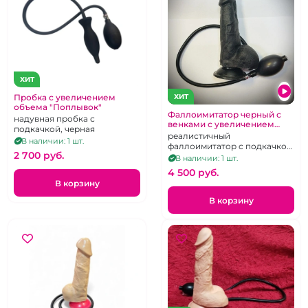
ХИТ
Пробка с увеличением
ХИТ
объема "Поплывок"
Фаллоимитатор черный с
надувная пробка с
венками с увеличением
подкачкой, черная
объема
реалистичный
В наличии: 1 шт.
фаллоимитатор с подкачкой,
2 700 pуб.
на присоске, с мошонкой
В наличии: 1 шт.
4 500 pуб.
В корзину
В корзину