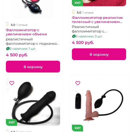
ХИТ
5.0
1 отзыв
Фаллоимитатор реалистик
телесный с увеличением
5.0
1 отзыв
объема
Реалистичный
Фаллоимитатор с
фаллоимитатор с
увеличением объема
увеличением объёма на
В наличии: 3 шт.
реалистичный
присоске.
4 500 pуб.
фаллоимитатор с подкачкой,
на присоске, с мошонкой
В наличии: 1 шт.
В корзину
4 500 pуб.
В корзину
ХИТ
ХИТ