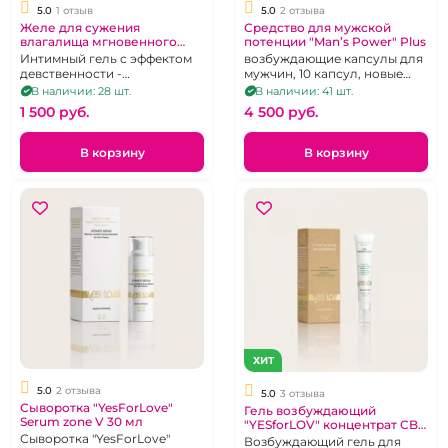
5.0
1 отзыв
5.0
2 отзыва
Желе для сужения
Средство для мужcкой
влагалища мгновенного
потенции "Man’s Power" Plus
действия "Розовая
Интимный гель с эффектом
возбуждающие капсулы для
женщина"
девственности -
мужчин, 10 капсул, новые
мгновенного действия 20
сертификаты
В наличии: 28 шт.
В наличии: 41 шт.
грамм
1 500 pуб.
4 500 pуб.
В корзину
В корзину
ХИТ
5.0
2 отзыва
5.0
3 отзыва
Сыворотка "YesForLove"
Гель возбуждающий
Serum zone V 30 мл
"YESforLOV" концентрат CBD
Сыворотка "YesForLove"
15 мл
Возбуждающий гель для