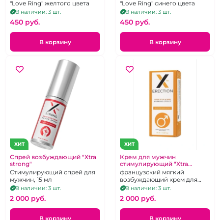
"Love Ring" желтого цвета
"Love Ring" синего цвета
В наличии: 3 шт.
В наличии: 3 шт.
450 pуб.
450 pуб.
В корзину
В корзину
ХИТ
ХИТ
Спрей возбуждающий "Xtra
Крем для мужчин
strong"
стимулирующий "Xtra
Erection" 40 мл
Стимулирующий спрей для
французский мягкий
мужчин, 15 мл
возбуждающий крем для
мужчин.
В наличии: 3 шт.
В наличии: 3 шт.
2 000 pуб.
2 000 pуб.
В корзину
В корзину