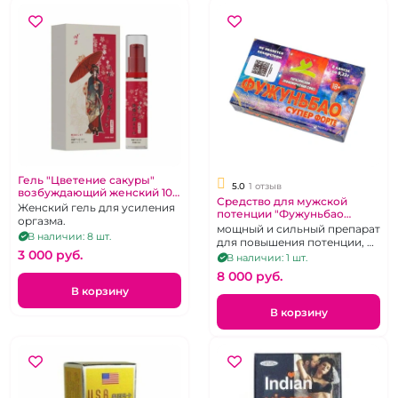
Гель "Цветение сакуры"
5.0
1 отзыв
возбуждающий женский 10
Средство для мужской
мл
Женский гель для усиления
потенции "Фужуньбао
оргазма.
Супер" упаковка 8 капсул
мощный и сильный препарат
В наличии: 8 шт.
для повышения потенции, 8
3 000 pуб.
капсул
В наличии: 1 шт.
8 000 pуб.
В корзину
В корзину