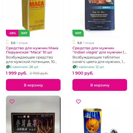
-26%
ХИТ
ХИТ
5.0
1 отзыв
5.0
1 отзыв
Средство для мужчин Мака
Средство для мужчин
Перуанская "Maca" 10 шт
"Indian viagra" для мужчин 10
шт
Возбуждающее средство
Возбуждающие таблетки
для мужской потенции, 10
синего цвета для мужчин, 10
шт.
шт.
В наличии: 28 шт.
В наличии: 12 шт.
1 999 pуб.
1 900 pуб.
2 700 pуб.
В корзину
В корзину