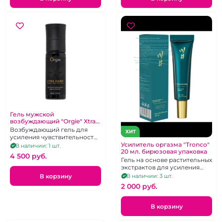
Гель мужской
возбуждающий "Orgie" Xtra
hard
Возбуждающий гель для
ХИТ
усиления чувствительности
и эрекции, 50 мл
Усилитель оргазма "Tronco"
В наличии: 1 шт.
20 мл. бирюзовая упаковка
4 500 pуб.
Гель на основе растительных
экстрактов для усиления
оргазма
В корзину
В наличии: 3 шт.
2 000 pуб.
В корзину