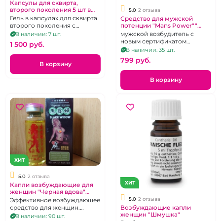
Капсулы для сквирта,
второго поколения 5 шт в
5.0
2 отзыва
баночке
Гель в капсулах для сквирта
Средство для мужской
второго поколения с
потенции "Mans Power""
Plus 1 капсула
эфирным маслом
мужской возбудитель с
В наличии: 7 шт.
новым сертификатом
1 500 pуб.
качества
В наличии: 35 шт.
799 pуб.
В корзину
В корзину
ХИТ
5.0
2 отзыва
ХИТ
Капли возбуждающие для
женщин "Черная вдова"
Большой флакон
5.0
2 отзыва
Эффективное возбуждающее
средство для женщин.
Возбуждающие капли
женщин "Шмушка"
Объем 20 мл.
В наличии: 90 шт.