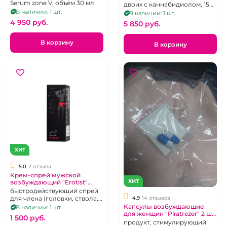
Serum zone V, объём 30 мл
двоих с каннабидиолом, 15
В наличии: 1 шт.
мл
В наличии: 1 шт.
4 950 pуб.
5 850 pуб.
В корзину
В корзину
ХИТ
5.0
2 отзыва
Крем-спрей мужской
ХИТ
возбуждающий "Erotist"
Яркий акт
быстродействующий спрей
4.9
14 отзывов
для члена (головки, ствола,
уздечки))
Капсулы возбуждающие
В наличии: 1 шт.
для женщин "Piratrezer" 2 шт
1 500 pуб.
для одновременного
продукт, стимулирующий