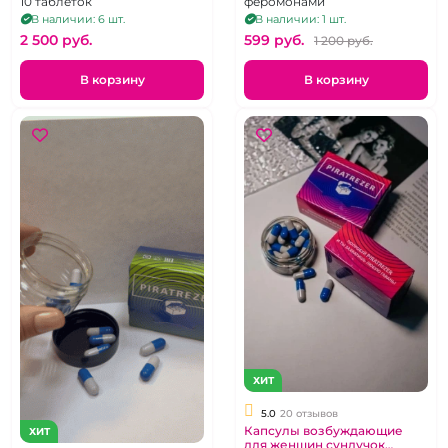
10 таблеток
феромонами
В наличии: 6 шт.
В наличии: 1 шт.
2 500 pуб.
599 pуб.
1 200 pуб.
В корзину
В корзину
ХИТ
5.0
20 отзывов
Капсулы возбуждающие
ХИТ
для женщин сундучок