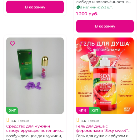
использования
либидо и вовлечённость в
секс для женщин
В корзину
В наличии: 273 шт.
1 200 pуб.
В корзину
ХИТ
-51%
ХИТ
5.0
1 отзыв
5.0
1 отзыв
Средство для мужчин
Гель для душа с
стимулирующее потенцию
феромонами "Sexy sweet"
"Кенгуру"
женский 430 мл
возбуждающие для мужчин,
Гель для душа с арбузом и