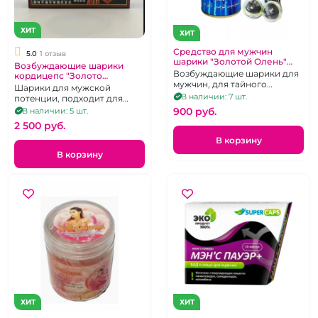
ХИТ
ХИТ
Средство для мужчин
5.0
1 отзыв
шарики "Золотой Олень"
Возбуждающие шарики
для тайного применения 1
Возбуждающие шарики для
кордицепс "Золото
шт.
мужчин, для тайного
Гималаев" 5 шт.
Шарики для мужской
применение, 1 шт.
В наличии: 7 шт.
потенции, подходит для
тайного применения, 5 шт.
900 pуб.
В наличии: 5 шт.
2 500 pуб.
В корзину
В корзину
ХИТ
ХИТ