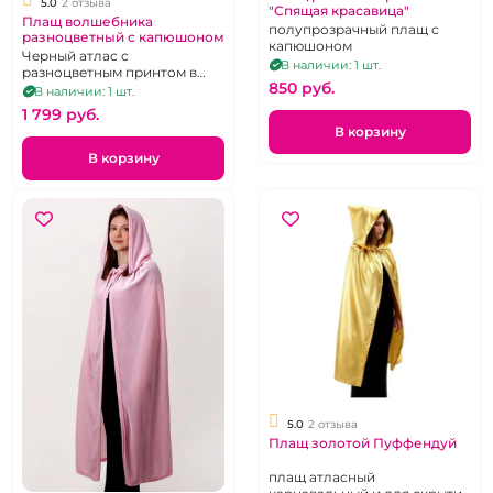
5.0
2 отзыва
"Спящая красавица"
Плащ волшебника
полупрозрачный плащ с
разноцветный с капюшоном
капюшоном
Черный атлас с
В наличии: 1 шт.
разноцветным принтом в
850 pуб.
виде паутин и пауков,
В наличии: 1 шт.
декорирован мелкими
1 799 pуб.
блестками
В корзину
В корзину
5.0
2 отзыва
Плащ золотой Пуффендуй
плащ атласный