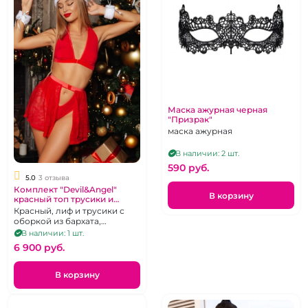
Маска ажурная черная
"Призрак"
маска ажурная
В наличии: 2 шт.
590 pуб.
5.0
3 отзыва
Комплект "Devil&Angel"
В корзину
красный топ трусики и
юбочка М
Красный, лиф и трусики с
оборкой из бархата,
гипюровая юбочка, меховые
В наличии: 1 шт.
наручники, колпак Санты, М
6 900 pуб.
В корзину