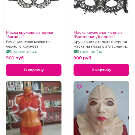
Маска кружевная черная
Маска кружевная черная
"Загадка"
"Восточная Диадема"
Венецианская маска из
Кружевная открытая черная
черного кружева
маска на глаза с атласными
завязочками
В наличии: 1 шт.
В наличии: 1 шт.
900 pуб.
900 pуб.
В корзину
В корзину