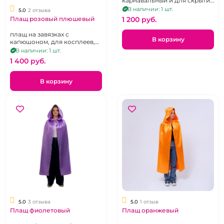
карнавальный и для скрытия
эротического белья
В наличии: 1 шт.
5.0
2 отзыва
1 200 pуб.
Плащ розовый плюшевый
плащ на завязках с
В корзину
капюшоном, для косплеев,
вечеринок и ролевых игр
В наличии: 1 шт.
1 400 pуб.
В корзину
5.0
3 отзыва
5.0
1 отзыв
Плащ фиолетовый
Плащ оранжевый