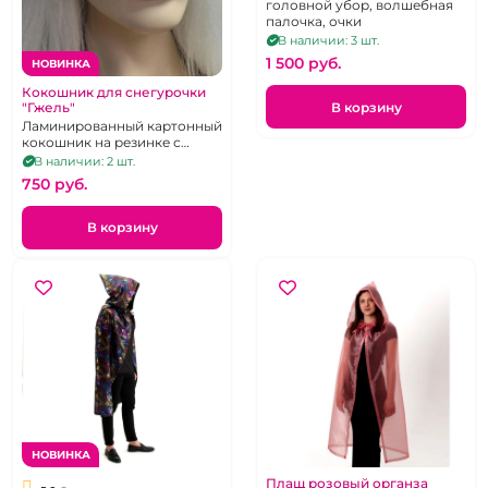
головной убор, волшебная
палочка, очки
В наличии: 3 шт.
1 500 pуб.
НОВИНКА
Кокошник для снегурочки
В корзину
"Гжель"
Ламинированный картонный
кокошник на резинке с
атласными лентами
В наличии: 2 шт.
750 pуб.
В корзину
НОВИНКА
Плащ розовый органза