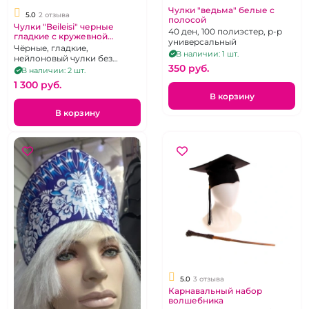
Чулки "ведьма" белые с
5.0
2 отзыва
полосой
Чулки "Beileisi" черные
40 ден, 100 полиэстер, р-р
гладкие с кружевной
универсальный
красной резинкой бантом и
Чёрные, гладкие,
В наличии: 1 шт.
бусами без силикона р 2-3
нейлоновый чулки без
350 pуб.
силиконовой поддержки с
В наличии: 2 шт.
коронкой украшенной
1 300 pуб.
красным кружевом.Размер 1-
В корзину
2
В корзину
5.0
3 отзыва
Карнавальный набор
волшебника