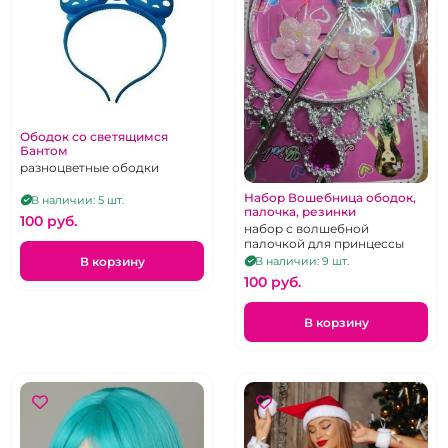
Ободок со светящимся
Бантом
разноцветные ободки
Набор Вошебница ободок,
В наличии: 5 шт.
палочка, резинки
100 pуб.
набор с волшебной
палочкой для принцессы
В корзину
В наличии: 9 шт.
100 pуб.
В корзину