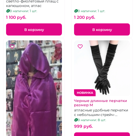
светло-фиолетовый плащ с
капюшоном, атлас
В наличии: 1 шт.
В наличии: 1 шт.
1 100 pуб.
1 200 pуб.
В корзину
В корзину
НОВИНКА
Черные длинные перчатки
размер М
атласные удобные перчатки
с небольшим стрейч-
эффектом
В наличии: 8 шт.
999 pуб.