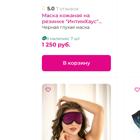
5.0
7 отзывов
Маска кожаная на
резинке "ИнтимХаус"
чёрная глухая
Черная глухая маска.
В наличии: 7 шт.
1 250 pуб.
В корзину