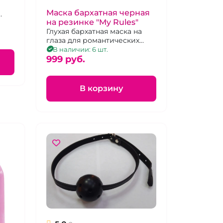
Маска бархатная черная
на резинке "My Rules"
Глухая бархатная маска на
глаза для романтических
встреч на резинке
В наличии: 6 шт.
универсального размера.
999 pуб.
В корзину