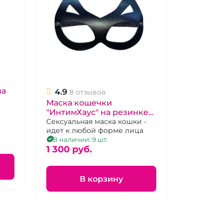
на
4.9
8 отзывов
Маска кошечки
"ИнтимХаус" на резинке
черная
Сексуальная маска кошки -
идет к любой форме лица
В наличии: 9 шт.
1 300 pуб.
В корзину