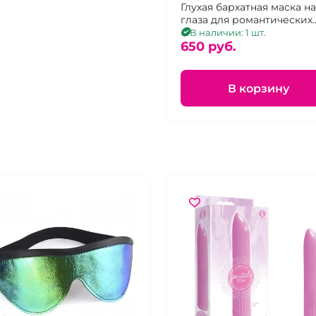
Глухая бархатная маска на
глаза для романтических
встреч на резинке
В наличии: 1 шт.
универсального размера.
650 pуб.
В корзину