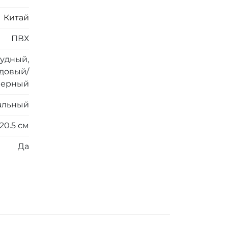
Китай
ПВХ
удный,
довый/
Черный
альный
20.5 см
Да