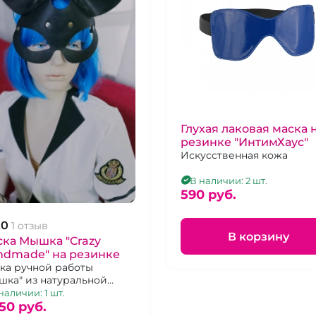
Глухая лаковая маска 
резинке "ИнтимХаус"
Искусственная кожа
В наличии: 2 шт.
590 pуб.
.0
1 отзыв
В корзину
ка Мышка "Crazy
ndmade" на резинке
ка ручной работы
шка" из натуральной
и черного цвета на
наличии: 1 шт.
инке
50 pуб.