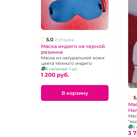
5.0
2 отзыва
Маска индиго на черной
резинке
Маска из натуральной кожи
цвета тёмного индиго
В наличии: 1 шт.
1 200 pуб.
В корзину
5
Мас
Ha
Мас
"мы
кож
В 
рез
3 7