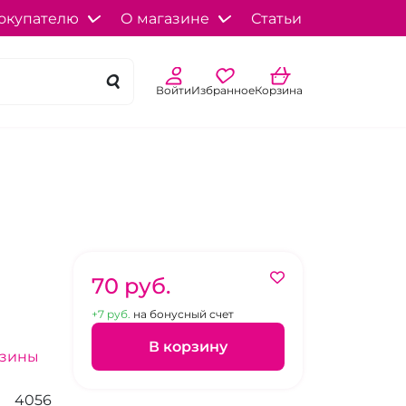
окупателю
О магазине
Статьи
Войти
Избранное
Корзина
70 pуб.
+7 pуб.
на бонусный счет
В корзину
азины
4056