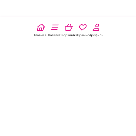
Главная
Каталог
Корзина
Избранное
Профиль
Наши соц
сети:
Если есть
вопросы:
КОНТАКТЫ В НИКЕЛЕ
8 (800) 301-70-69