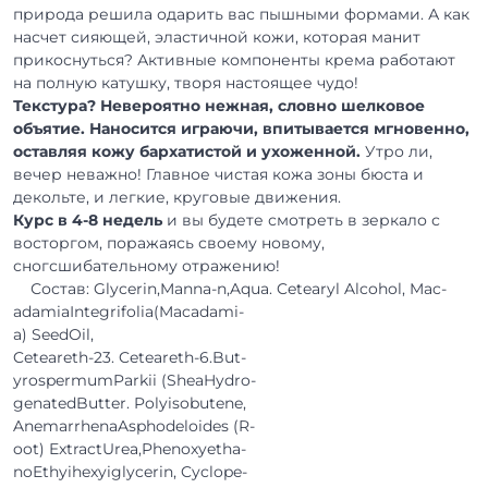
природа решила одарить вас пышными формами. А как
насчет сияющей, эластичной кожи, которая манит
прикоснуться? Активные компоненты крема работают
на полную катушку, творя настоящее чудо!
Текстура? Невероятно нежная, словно шелковое
объятие. Наносится играючи, впитывается мгновенно,
оставляя кожу бархатистой и ухоженной.
Утро ли,
вечер неважно! Главное чистая кожа зоны бюста и
декольте, и легкие, круговые движения.
Курс в 4-8 недель
и вы будете смотреть в зеркало с
восторгом, поражаясь своему новому,
сногсшибательному отражению!
Состав: Glycerin,Manna-n,Aqua. Cetearyl Alcohol, Mac-
adamiaIntegrifolia(Macadami-
a) SeedOil,
Ceteareth-23. Ceteareth-6.But-
yrospermumParkii (SheaHydro-
genatedButter. Polyisobutene,
AnemarrhenaAsphodeloides (R-
oot) ExtractUrea,Phenoxyetha-
noEthyihexyiglycerin, Cyclope-