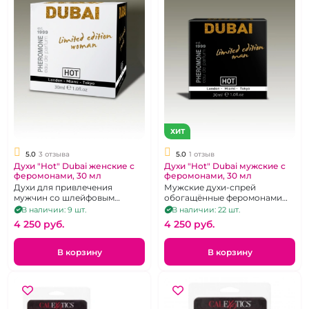
ХИТ
5.0
3 отзыва
5.0
1 отзыв
Духи "Hot" Dubai женские с
Духи "Hot" Dubai мужские с
феромонами, 30 мл
феромонами, 30 мл
Духи для привлечения
Мужские духи-спрей
мужчин со шлейфовым
обогащённые феромонами
ароматом, 30 мл.
для соблазнения женщин, 30
В наличии: 9 шт.
В наличии: 22 шт.
мл
4 250 pуб.
4 250 pуб.
В корзину
В корзину