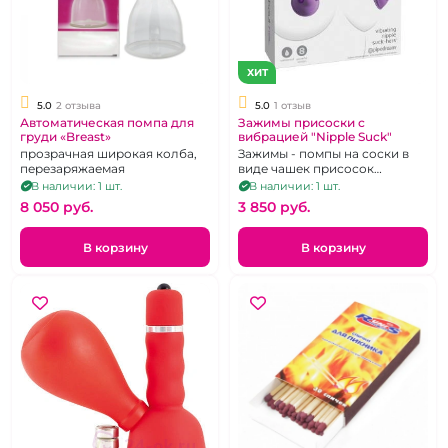
ХИТ
5.0
2 отзыва
5.0
1 отзыв
Автоматическая помпа для
Зажимы присоски с
груди «Breast»
вибрацией "Nipple Suck"
прозрачная широкая колба,
Зажимы - помпы на соски в
перезаряжаемая
виде чашек присосок
красивого сиреневого цвета
В наличии: 1 шт.
В наличии: 1 шт.
8 050 pуб.
3 850 pуб.
В корзину
В корзину