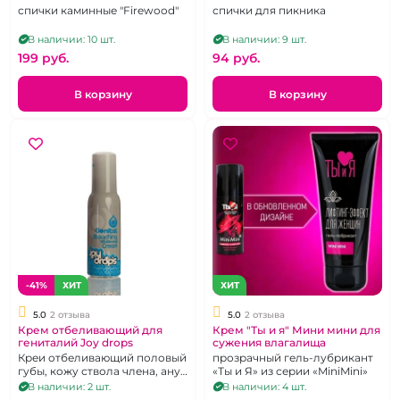
спички каминные "Firewood"
спички для пикника
В наличии: 10 шт.
В наличии: 9 шт.
199 pуб.
94 pуб.
В корзину
В корзину
-41%
ХИТ
ХИТ
5.0
2 отзыва
5.0
2 отзыва
Крем отбеливающий для
Крем "Ты и я" Мини мини для
гениталий Joy drops
сужения влагалища
Креи отбеливающий половый
прозрачный гель-лубрикант
губы, кожу ствола члена, анус
«Ты и Я» из серии «MiniMini»
100 мл.
В наличии: 2 шт.
В наличии: 4 шт.