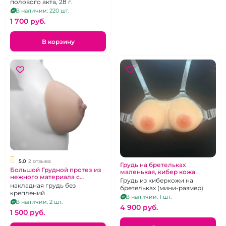
полового акта, 28 г.
В наличии: 220 шт.
1 700 pуб.
В корзину
5.0
2 отзыва
Грудь на бретельках
Большой Грудной протез из
маленькая, кибер кожа
нежного материала с
Грудь из киберкожи на
ареолой и соском
накладная грудь без
бретельках (мини-размер)
креплений
В наличии: 1 шт.
В наличии: 2 шт.
4 900 pуб.
1 500 pуб.