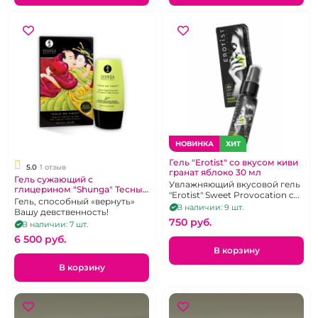
НОВИНКА
ХИТ
Гель "Erotist" со вкусом киви
5.0
1 отзыв
гранат яблоко 30 мл
Гель сужающий с
Увлажняющий вкусовой гель
глицерином "Shunga" Тесный
"Erotist" Sweet Provocation с
контакт 30 мл
Гель, способный «вернуть»
регенерирующим эффектом
В наличии: 9 шт.
Вашу девственность!
750 pуб.
В наличии: 7 шт.
6 500 pуб.
В корзину
В корзину