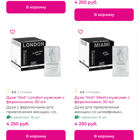
4 250 pуб.
В корзину
В корзину
5.0
2 отзыва
4.5
2 отзыва
Духи "Hot" London мужские с
Духи "Hot" Miami мужские с
феромонами, 30 мл
феромонами, 30 мл
Духи с феромонами для
Духи для привлечения
привлечения женщин, со
женщин со шлейфовым
шлейфовым ароматом, 30 мл.
ароматом, 30 мл.
В наличии: 16 шт.
В наличии: 9 шт.
4 250 pуб.
4 250 pуб.
В корзину
В корзину