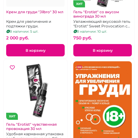
ХИТ
Крем для груди "Jilbro" 30 мл
Гель "Erotist" со вкусом
винограда 30 мл
Крем для увеличения и
Увлажняющий вкусовой гель
подтяжки груди.
"Erotist" Sweet Provocation с
регенерирующим эффектом
В наличии: 5 шт.
В наличии: 10 шт.
2 000 pуб.
750 pуб.
В корзину
В корзину
ХИТ
Гель "Erotist" чувственная
провокация 30 мл
Удобная карманная упаковка