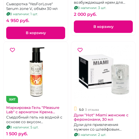
возбуждающий крем для
Сыворотка "YesForLove"
мужчин.
В наличии: 3 шт.
Serum zone V, объём 30 мл
2 000 pуб.
В наличии: 1 шт.
4 950 pуб.
В корзину
В корзину
ХИТ
Маркировка Гель "Pleasure
5.0
3 отзыва
Lab" с ароматом Крема
Духи "Hot" Miami женские с
Брюле 185 мл
Съедобный гель на водной с
феромонами, 30 мл
основе со вкусом
Духи для привлечения
Мороженного 185 мл
В наличии: 5 шт.
мужчин со шлейфовым
1 500 pуб.
ароматом, 30 мл.
В наличии: 2 шт.