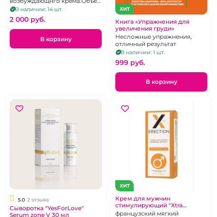
возбуждающнго крема.Объем
-30 мл.
ХИТ
В наличии: 14 шт.
2 000 pуб.
Книга «Упражнения для
увеличения груди»
Несложные упражнения,
В корзину
отличный результат
В наличии: 1 шт.
999 pуб.
В корзину
ХИТ
Крем для мужчин
5.0
2 отзыва
стимулирующий "Xtra
Сыворотка "YesForLove"
Erection" 40 мл
французский мягкий
Serum zone V 30 мл