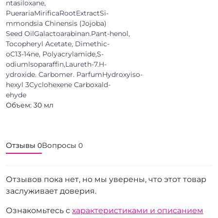
ntasiloxane,
PuerariaMirificaRootExtractSi-
mmondsia Chinensis (Jojoba)
Seed OilGalactoarabinan.Pant-henol,
Tocopheryl Acetate, Dimethic-
oC13-14ne, Polyacrylamide,S-
odiumlsoparaffin,Laureth-7.H-
ydroxide. Carbomer. ParfumHydroxyiso-
hexyl 3Cyclohexene Carboxald-
ehyde
Объем: 30 мл
Отзывы
Вопросы
0
0
Отзывов пока нет, но мы уверены, что этот товар
заслуживает доверия.
Ознакомьтесь с
характеристиками и описанием