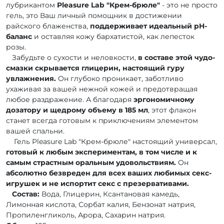
лубрикантом
Pleasure Lab "Крем-брюле"
- это не просто
гель, это Ваш личный помощник в достижении
райского блаженства,
поддерживает идеальный pH-
баланс
и оставляя кожу бархатистой, как лепесток
розы.
Забудьте о сухости и неловкости,
в составе этой чудо-
смазки скрывается глицерин, настоящий гуру
увлажнения.
Он глубоко проникает, заботливо
ухаживая за вашей нежной кожей и предотвращая
любое раздражение. А благодаря
эргономичному
дозатору и щедрому объему в 185 мл
, этот флакон
станет всегда готовым к приключениям элементом
вашей спальни.
Гель Pleasure Lab "Крем-брюле" настоящий универсал,
готовый к любым экспериментам, в том числе и к
самым страстным оральным удовольствиям.
Он
абсолютно безвреден для всех ваших любимых секс-
игрушек и не испортит секс с презервативами.
Состав:
Вода, Глицерин, Ксантановая камедь,
Лимонная кислота, Сорбат калия, Бензонат натрия,
Пропиленгликоль, Арора, Сахарин натрия.