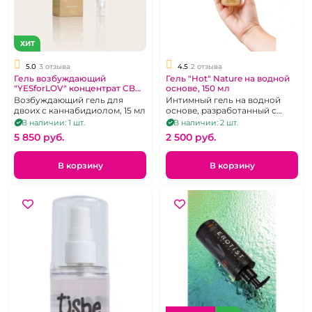
ХИТ
5.0
3 отзыва
4.5
2 отзыва
Гель возбуждающий
Гель "Hot" Nature на водной
"YESforLOV" концентрат CBD
основе, 150 мл
15 мл
Возбуждающий гель для
Интимный гель на водной
двоих с каннабидиолом, 15 мл
основе, разработанный с
помощью натуральных
В наличии: 1 шт.
В наличии: 2 шт.
компонентов
5 850 pуб.
2 500 pуб.
В корзину
В корзину