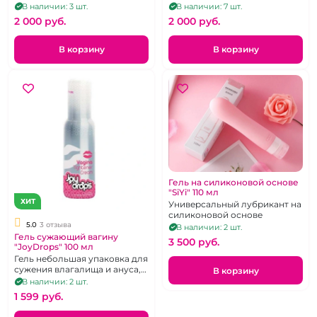
мужчин.
мужского семени 50 мл
В наличии: 3 шт.
В наличии: 7 шт.
2 000 pуб.
2 000 pуб.
В корзину
В корзину
Гель на силиконовой основе
"SiYi" 110 мл
ХИТ
Универсальный лубрикант на
силиконовой основе
5.0
3 отзыва
В наличии: 2 шт.
Гель сужающий вагину
3 500 pуб.
"JoyDrops" 100 мл
Гель небольшая упаковка для
сужения влагалища и ануса,
В корзину
100 мл.
В наличии: 2 шт.
1 599 pуб.