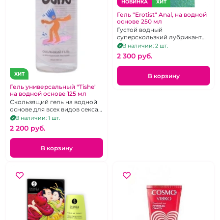
НОВИНКА
ХИТ
Гель "Erotist" Anal, на водной
основе 250 мл
Густой водный
суперскользкий лубрикант
для анального удовольствия
В наличии: 2 шт.
в увеличенном объеме
2 300 pуб.
ХИТ
В корзину
Гель универсальный "Tishe"
на водной основе 125 мл
Скользящий гель на водной
основе для всех видов секса.
Объем 125 мл
В наличии: 1 шт.
2 200 pуб.
В корзину