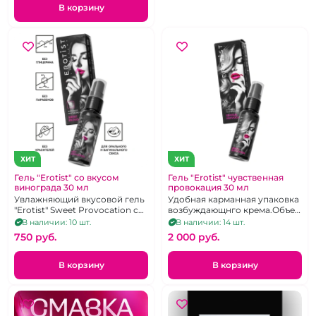
В корзину
ХИТ
ХИТ
Гель "Erotist" со вкусом
Гель "Erotist" чувственная
винограда 30 мл
провокация 30 мл
Увлажняющий вкусовой гель
Удобная карманная упаковка
"Erotist" Sweet Provocation с
возбуждающнго крема.Объем
регенерирующим эффектом
-30 мл.
В наличии: 10 шт.
В наличии: 14 шт.
750 pуб.
2 000 pуб.
В корзину
В корзину