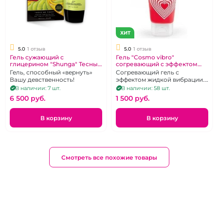
ХИТ
5.0
1 отзыв
5.0
1 отзыв
Гель сужающий с
Гель "Cosmo vibro"
глицерином "Shunga" Тесный
согревающий с эффектом
контакт 30 мл
вибрации, 25 мл
Гель, способный «вернуть»
Согревающий гель с
Вашу девственность!
эффектом жидкой вибрации.
25 мл.
В наличии: 7 шт.
В наличии: 58 шт.
6 500 pуб.
1 500 pуб.
В корзину
В корзину
Смотреть все похожие товары