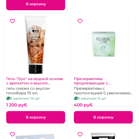
В корзину
Гель "Oyo" на водной основе
Презервативы
с ароматом и вкусом
продлевающие с
мороженого 75 мл
анастетиком "Pleasure Lab" 3
гель смазка со вкусом
Презервативы с
шт
пломбира 75 мл.
пролонгацией 0 увеличивают
время секса
В наличии: 14 шт.
В наличии: 6 шт.
1 200 pуб.
400 pуб.
В корзину
В корзину