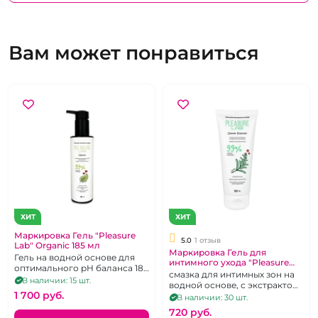
Вам может понравиться
ХИТ
ХИТ
Маркировка Гель "Pleasure
5.0
1 отзыв
Lab" Organic 185 мл
Маркировка Гель для
Гель на водной основе для
интимного ухода "Pleasure
оптимального pH баланса 185
Lab" Organic
смазка для интимных зон на
мл
В наличии: 15 шт.
водной основе, с экстрактом
1 700 pуб.
размарина, 100 мл
В наличии: 30 шт.
720 pуб.