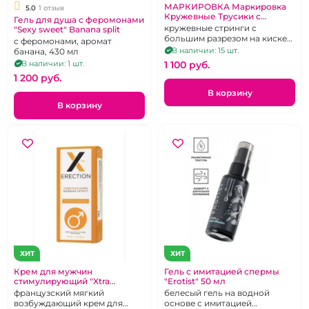
МАРКИРОВКА Маркировка
5.0
1 отзыв
Кружевные Трусики с
Гель для душа с феромонами
доступом розовые
кружевные стринги с
"Sexy sweet" Banana split
большим разрезом на киске
с феромонами, аромат
р. 46-50
В наличии: 15 шт.
банана, 430 мл
В наличии: 1 шт.
1 100 pуб.
1 200 pуб.
В корзину
В корзину
ХИТ
ХИТ
Крем для мужчин
Гель с имитацией спермы
стимулирующий "Xtra
"Erotist" 50 мл
Erection" 40 мл
французский мягкий
белесый гель на водной
возбуждающий крем для
основе с имитацией