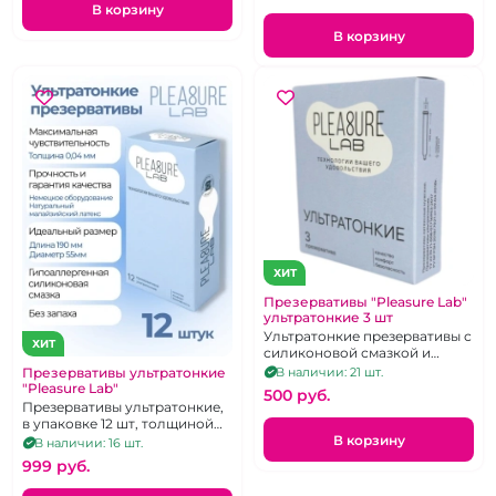
В корзину
В корзину
ХИТ
Презервативы "Pleasure Lab"
ультратонкие 3 шт
Ультратонкие презервативы с
ХИТ
силиконовой смазкой и
накопителем
Презервативы ультратонкие
В наличии: 21 шт.
"Pleasure Lab"
500 pуб.
Презервативы ультратонкие,
в упаковке 12 шт, толщиной
0,04 мм.
В корзину
В наличии: 16 шт.
999 pуб.