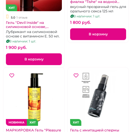
фиалка "Tishe" на водной
основе съедобный, 125 мл
вкусный прозрачный гель для
ХИТ
орального секса 125 мл
В наличии: 1 шт.
5.0
1 отзыв
1 800 pуб.
Гель "Devil Inside" на
силиконовой основе,
анально-вагинальный 50 мл
Лубрикант на силиконовой
В корзину
основе с витамином Е. 50 мл.
В наличии: 1 шт.
1 900 pуб.
В корзину
НОВИНКА
ХИТ
ХИТ
МАРКИРОВКА Гель "Pleasure
Гель с имитацией спермы