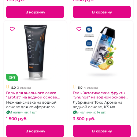
В корзину
В корзину
ХИТ
5.0
2 отзыва
5.0
4 отзыва
Гель для анального секса
Гель Экзотические фрукты
"Erotist" на водной основе
"Shunga" на водной основе
100ml
без красителей
Нежная-смазка на водной
Лубрикант Токо Арома на
основе для комфортного
водной основе, 165 мл
анального секса.
В наличии: 1 шт.
В наличии: 14 шт.
1 500 pуб.
3 500 pуб.
В корзину
В корзину