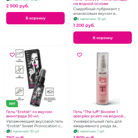
на водной основе
2 900 pуб.
Съедобный лубрикант с
ананасовым вкусом и
ароматом коктейля «Пина
В корзину
В наличии: 15 шт.
Колада»
1 200 pуб.
В корзину
ХИТ
Гель "Erotist" со вкусом
Гель "The luff" Booster 1
винограда 30 мл
specplex pcalm на водной
основе 75 мл
Увлажняющий вкусовой гель
Универсальный гель для
"Erotist" Sweet Provocation с
ежедневного ухода за
регенерирующим эффектом
женской интимной зоной The
В наличии: 10 шт.
В наличии: 1 шт.
luff Booster 1 specplex pcalm
750 pуб.
1 800 pуб.