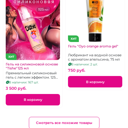
ХИТ
Гель "Oyo orange aroma gel"
Любрикант на водной основе
ХИТ
с ароматом апельсина, 75 мл
Гель на силиконовой основе
В наличии: 2 шт.
"Tishe"125 мл
750 pуб.
Премиальный силиконовый
гель с легким эффектом. 125
мл.
В корзину
В наличии: 167 шт.
3 500 pуб.
В корзину
Смотреть все похожие товары