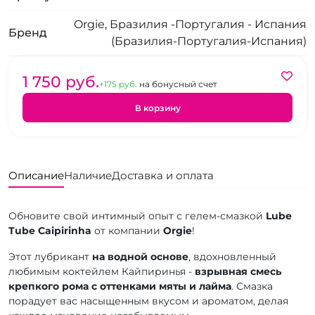
Orgie, Бразилия -Португалия - Испания
Бренд
(Бразилия-Португалия-Испания)
1 750 pуб.
+175 pуб.
на бонусный счет
В корзину
Описание
Наличие
Доставка и оплата
Обновите свой интимный опыт с гелем-смазкой
Lube
Tube Caipirinha
от компании
Оrgіе
!
Этот лубрикант
на водной основе
, вдохновленный
любимым коктейлем Кайпиринья -
взрывная смесь
крепкого рома с оттенками мяты и лайма
. Смазка
порадует вас насыщенным вкусом и ароматом, делая