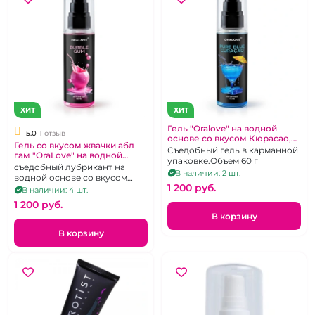
ХИТ
ХИТ
Гель "Oralove" на водной
5.0
1 отзыв
основе со вкусом Кюрасао,
Гель со вкусом жвачки абл
60 г
Съедобный гель в карманной
гам "OraLove" на водной
упаковке.Объем 60 г
основе
съедобный лубрикант на
В наличии: 2 шт.
водной основе со вкусом
1 200 pуб.
жвачки, удобный флакон с
В наличии: 4 шт.
дозатором, 60 г
1 200 pуб.
В корзину
В корзину