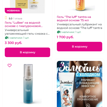
НОВИНКА
Гель "The luff" tantra на
5.0
1 отзыв
водной основе 75 мл
Гель "LuBee" на водной
Универсальный лубрикант на
основе с гиалуроновой
водной основе "The luff" tantra
кислотой 330 мл
Универсальный
В наличии: 1 шт.
увлажняющий гель-смазка с
1 700 pуб.
4D-гиалуроновой кислотой
В наличии: 1 шт.
для длительного скольжения
3 300 pуб.
В корзину
В корзину