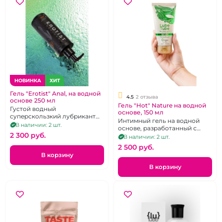
НОВИНКА
ХИТ
Гель "Erotist" Anal, на водной
4.5
2 отзыва
основе 250 мл
Гель "Hot" Nature на водной
Густой водный
основе, 150 мл
суперскользкий лубрикант
Интимный гель на водной
для анального удовольствия
В наличии: 2 шт.
основе, разработанный с
в увеличенном объеме
2 300 pуб.
помощью натуральных
В наличии: 2 шт.
компонентов
2 500 pуб.
В корзину
В корзину