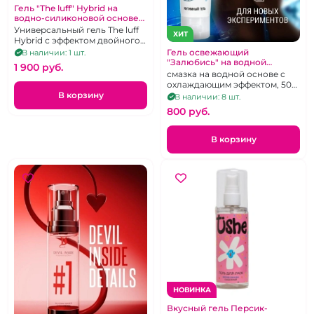
Гель "The luff" Hybrid на
водно-силиконовой основе
75 мл
Универсальный гель The luff
ХИТ
Hybrid с эффектом двойного
скольжения на водно-
Гель освежающий
В наличии: 1 шт.
силиконовой основе 75 мл
"Залюбись" на водной
1 900 pуб.
основе
смазка на водной основе с
охлаждающим эффектом, 50
грамм
В корзину
В наличии: 8 шт.
800 pуб.
В корзину
НОВИНКА
Вкусный гель Персик-