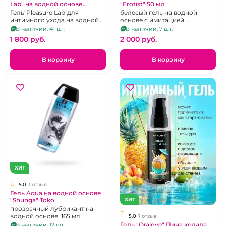
Lab" на водной основе
"Erotist" 50 мл
сочный манго 185 мл
Гель"Pleasure Lab"для
белесый гель на водной
интимного ухода на водной
основе с имитацией
основе сочный манго.
мужского семени 50 мл
В наличии: 41 шт.
В наличии: 7 шт.
1 800 pуб.
2 000 pуб.
В корзину
В корзину
ХИТ
5.0
1 отзыв
Гель Aqua на водной основе
"Shunga" Toko
ХИТ
прозрачный лубрикант на
водной основе, 165 мл
5.0
1 отзыв
Гель "Oralove" Пина колада,
В наличии: 12 шт.