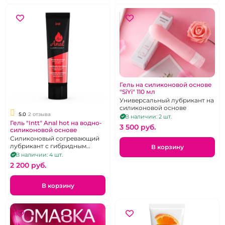
Гель на силиконовой основе
"SiYi" 110 мл
Универсальный лубрикант на
силиконовой основе
5.0
2 отзыва
В наличии: 2 шт.
Гель "Intt" Anal hot на водно-
3 500 pуб.
силиконовой основе
Силиконовый согревающий
лубрикант с гибридным
В корзину
составом 100 мл
В наличии: 4 шт.
2 200 pуб.
В корзину