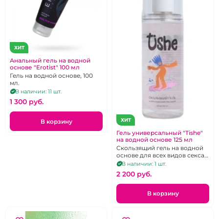
ХИТ
Анальный гель на водной
основе "Erotist" 100 мл
Гель на водной основе, 100
мл.
В наличии: 11 шт.
1 300 pуб.
ХИТ
В корзину
Гель универсальный "Tishe"
на водной основе 125 мл
Скользящий гель на водной
основе для всех видов секса.
Объем 125 мл
В наличии: 1 шт.
2 200 pуб.
В корзину