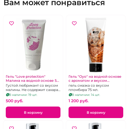
Вам может понравиться
Гель "Love protection"
Гель "Oyo" на водной основе
Малина на водной основе 50
с ароматом и вкусом
мл.
мороженого 75 мл
Густой любрикант со вкусом
гель смазка со вкусом
малины. Не содержит сахара
пломбира 75 мл.
и каллорий.
В наличии: 19 шт.
В наличии: 14 шт.
500 pуб.
1 200 pуб.
В корзину
В корзину