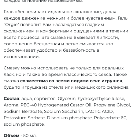
каждое мгновение незабываемым.
Гель обеспечивает идеальное скольжение, делая
каждое движение нежным и более чувственным. Гель
"Orgie" позволит Вам наслаждаться гладким
скольжением и комфортными ощущениями в течении
всего процесса. Эта смазка не вызывает липкости,
совершенно бесцветная и легко смывается, что
обеспечивает удобство и беззаботность в
использовании.
Смазку можно использовать не только для оральных
ласк, но и также во время классического секса. Также
смазка
совместима со всеми видами секс игрушек
,
будь то игрушка из стекла или медициского силикона.
Состав
: аquа, сорбитол, Glycerin, hydroxyethylcellulose,
Aroma, PEG-40 Hydrogenated Castor Oil, Propylene Glycol,
Sodium Benzoate, Sodium Saccharin, LACTIC ACID,
Potassium Sorbate, Disodium phosphate, Polysorbate 60,
sodium phosphate.
Объём
- 50 мл.