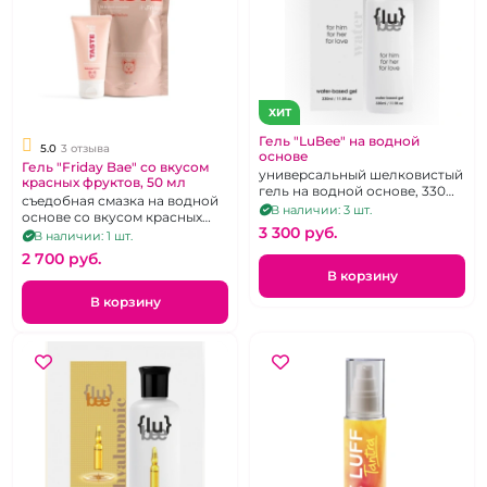
ХИТ
Гель "LuBee" на водной
5.0
3 отзыва
основе
Гель "Friday Bae" со вкусом
универсальный шелковистый
красных фруктов, 50 мл
гель на водной основе, 330
съедобная смазка на водной
мл, без вкуса и запаха
В наличии: 3 шт.
основе со вкусом красных
3 300 pуб.
фруктов, 50 мл
В наличии: 1 шт.
2 700 pуб.
В корзину
В корзину