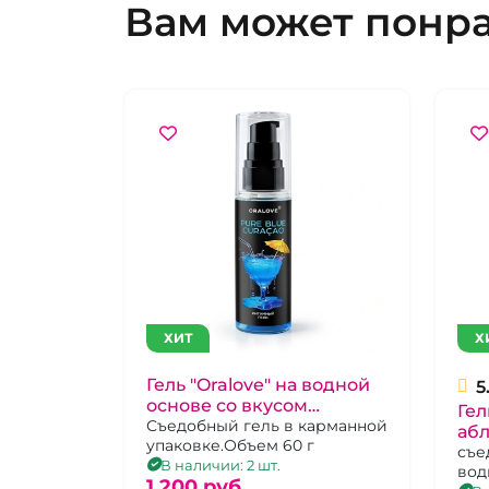
Вам может понр
ХИТ
Х
Гель "Oralove" на водной
5
основе со вкусом
Гел
Кюрасао, 60 г
Съедобный гель в карманной
абл
упаковке.Объем 60 г
во
съе
В наличии: 2 шт.
вод
1 200 pуб.