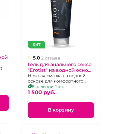
ХИТ
ной
5.0
2 отзыва
Гель для анального секса
0
"Erotist" на водной основе
100ml
Нежная-смазка на водной
основе для комфортного
анального секса.
В наличии: 1 шт.
1 500 pуб.
В корзину