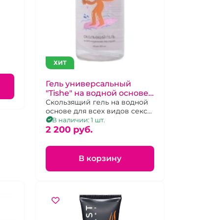
ХИТ
Гель универсальный
"Tishe" на водной основе
125 мл
Скользящий гель на водной
основе для всех видов секса.
Объем 125 мл
В наличии: 1 шт.
2 200 pуб.
В корзину