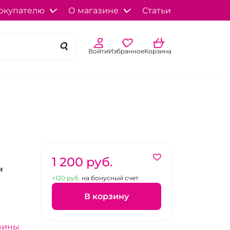
окупателю
О магазине
Статьи
Войти
Избранное
Корзина
1 200 pуб.
м
+120 pуб.
на бонусный счет
В корзину
зины