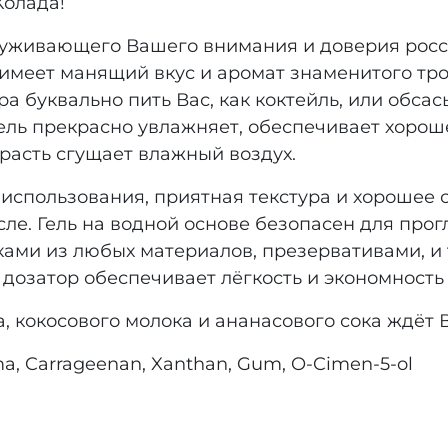
Колада!
луживающего Вашего внимания и доверия рос
 имеет манящий вкус и аромат знаменитого тр
а буквально пить Вас, как коктейль, или обсас
ель прекрасно увлажняет, обеспечивает хорош
трасть сгущает влажный воздух.
 использования, приятная текстура и хорошее
сле. Гель на водной основе безопасен для про
ами из любых материалов, презервативами, и т
 дозатор обеспечивает лёгкость и экономность
, кокосового молока и ананасового сока ждёт 
oma, Carrageenan, Xanthan, Gum, O-Cimen-5-ol