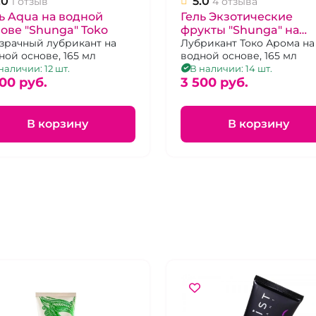
.0
5.0
1 отзыв
4 отзыва
ь Aqua на водной
Гель Экзотические
ове "Shunga" Toko
фрукты "Shunga" на
зрачный лубрикант на
водной основе без
Лубрикант Токо Арома на
ной основе, 165 мл
водной основе, 165 мл
красителей
наличии: 12 шт.
В наличии: 14 шт.
00 pуб.
3 500 pуб.
В корзину
В корзину