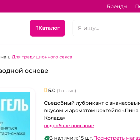
Бренды
П
Каталог
ема
Для традиционного секса
 водной основе
5.0
(1 отзыв)
Съедобный лубрикант с ананасовы
вкусом и ароматом коктейля «Пина
Колада»
подробное описание
В наличии: 15 шт.
Посмотреть мага