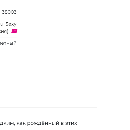
38003
u, Sexy
сия)
ветный
адким, как рождённый в этих