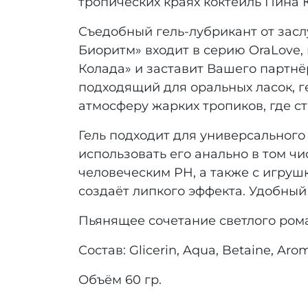
тропических краях коктейль Пина 
Съедобный гель-лубрикант от зас
Биоритм» входит в серию OraLove,
Колада» и заставит Вашего партнёр
подходящий для оральных ласок, г
атмосферу жарких тропиков, где с
Гель подходит для универсального
использовать его анально в том чи
человеческим PH, а также с игрушк
создаёт липкого эффекта. Удобный
Пьянящее сочетание светлого рома
Состав: Glicerin, Aqua, Betaine, Ar
Объём 60 гр.