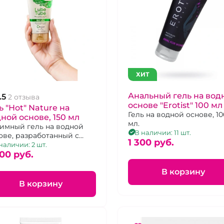
ХИТ
Анальный гель на вод
.5
2 отзыва
основе "Erotist" 100 мл
ь "Hot" Nature на
Гель на водной основе, 10
ной основе, 150 мл
мл.
имный гель на водной
В наличии: 11 шт.
ове, разработанный с
1 300 pуб.
ощью натуральных
наличии: 2 шт.
понентов
00 pуб.
В корзину
В корзину