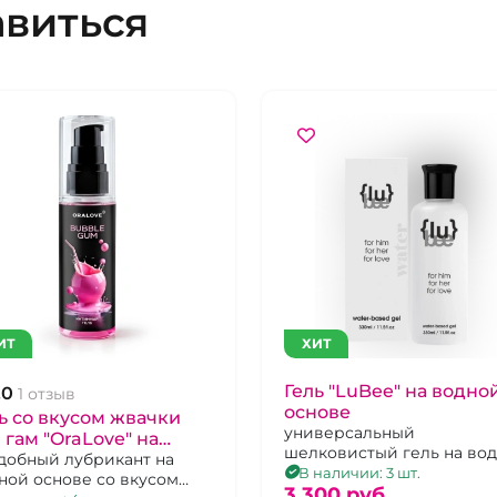
авиться
ИТ
ХИТ
Гель "LuBee" на водно
.0
1 отзыв
основе
ь со вкусом жвачки
универсальный
 гам "OraLove" на
шелковистый гель на во
дной основе
добный лубрикант на
основе, 330 мл, без вкуса
В наличии: 3 шт.
ной основе со вкусом
запаха
3 300 pуб.