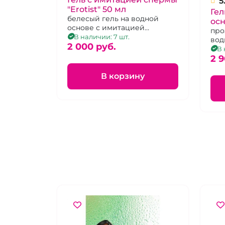
5
"Erotist" 50 мл
Гел
белесый гель на водной
осн
основе с имитацией
про
мужского семени 50 мл
В наличии: 7 шт.
вод
2 000 pуб.
В 
2 9
В корзину