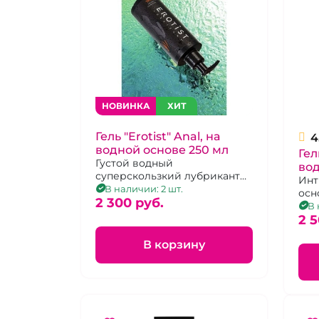
НОВИНКА
ХИТ
Гель "Erotist" Anal, на
4
водной основе 250 мл
Гел
Густой водный
вод
суперскользкий лубрикант
Инт
для анального удовольствия
В наличии: 2 шт.
осн
в увеличенном объеме
2 300 pуб.
пом
В 
ком
2 5
В корзину