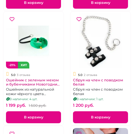
поводок.
В корзину
В корзину
-21%
ХИТ
5.0
3 отзыва
5.0
2 отзыва
Ошейник с зеленым мехом
Сбруя на член с поводком
и бубенчиками Новогодний
белая
"ИнтимХаус"
Ошейник из натуральной
Сбруя на член с поводком
кожи чёрного цвета
белая
дополненный съемным
В наличии: 4 шт.
В наличии: 1 шт.
зелёным мехом и
1 199 pуб.
1 200 pуб.
1 500 pуб.
золотистыми бубенчиками.
В корзину
В корзину