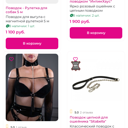
поводком "ИнтимХаус"
Ярко розовый ошейник с
Поводок - Рулетка для
цепным поводком
собак 5 м
В наличии: 2 шт.
Поводок для выгула с
1 900 pуб.
магнитной рулеткой 5 м
В наличии: 1 шт.
1 100 pуб.
В корзину
В корзину
5.0
2 отзыва
Поводок цепной для
ошейника "Sitabella"
Классический поводок с
5.0
1 отзыв