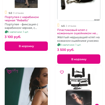
5.0
3 отзыва
Портупея с карабином
черная "Rebelts"
Портупея - фиксация с
4.5
2 отзыва
карабином черная, с
Пластиковый кляп с
тонкими ремешками
В наличии: 1 шт.
кожанным ошейником не
3 100 pуб.
дышащий
Жёлтый недышащий кляп на
кожаном ошейнике унисекс
В наличии: 1 шт.
В корзину
3 500 pуб.
В корзину