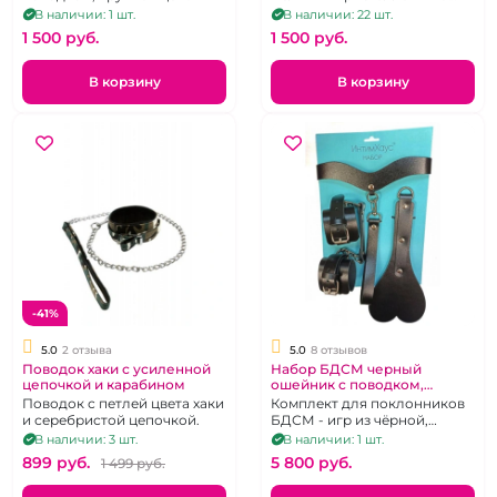
длинном поводке
В наличии: 1 шт.
В наличии: 22 шт.
1 500 pуб.
1 500 pуб.
В корзину
В корзину
-41%
5.0
2 отзыва
5.0
8 отзывов
Поводок хаки с усиленной
Набор БДСМ черный
цепочкой и карабином
ошейник с поводком,
наручники, шлепалка
Поводок с петлей цвета хаки
Комплект для поклонников
"ИнтимХаус"
и серебристой цепочкой.
БДСМ - игр из чёрной,
натуральной кожи:
В наличии: 3 шт.
В наличии: 1 шт.
наручники WildCat, ошейник
899 pуб.
5 800 pуб.
1 499 pуб.
премиум, паддл "шлепай-ка
сердце любимого", петля -