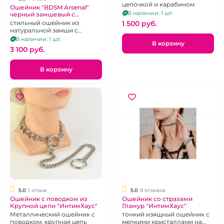
цепочкой и карабином
Ошейник "BDSM Arsenal"
В наличии: 1 шт.
черный замшевый с
поводком
стильный ошейник из
1 500 pуб.
натуральной замши с
коротким поводком-
В наличии: 1 шт.
В корзину
цепочкой
3 100 pуб.
В корзину
5.0
1 отзыв
5.0
8 отзывов
Ошейник с поводком из
Ошейник со стразами
Крупной цепи "ИнтимХаус"
Гламур "ИнтимХаус"
Металлический ошейник с
тонкий изящный ошейник с
поводком, крупная цепь
мелкими кристаллами на