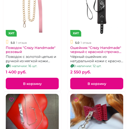
ХИТ
ХИТ
5.0
1 отзыв
5.0
1 отзыв
Поводок "Crazy Handmade"
Ошейник "Crazy Handmade"
розовый
черный с красной строчкой
и поводком
Поводок с золотой цепью и
Чёрный ошейник из
ручкой из мягкой кожи
натуральной кожи с красной
розового цвета
строчкой и поводком.
В наличии: 16 шт.
В наличии: 12 шт.
1 400 pуб.
2 550 pуб.
В корзину
В корзину