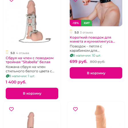
-13%
ХИТ
5.0
3 отзыва
Короткий поводок для
минета и куннилингуса
"ИнтимХаус" кожаный
Поводок - петля с
карабином для
5.0
4 отзыва
принудительного орального
В наличии: 10 шт.
Сбруя на член с поводком
секса кожаный, длина 20 см.
699 pуб.
800 pуб.
тройная "Sitabella" белая
Кожана сбруя на член
стильного белого цвета с
В корзину
цепочкой-поводком и 3
В наличии: 1 шт.
ремешками
1 400 pуб.
В корзину