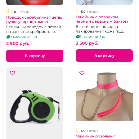
5.0
1 отзыв
5.0
1 отзыв
Ошейник с поводком
Поводок серебрянная цепь,
черный с красным бантом
ручка узор под змею
Бант и петля поводка -
Стильный поводок с петлей
лакированная кожа под
на запястье сребристого
крокодила, съемный
цвета и металлической
В наличии: 1 шт.
В наличии: 1 шт.
поводок
цепью.
3 500 pуб.
2 900 pуб.
В корзину
В корзину
5.0
1 отзыв
Ошейник розовый с