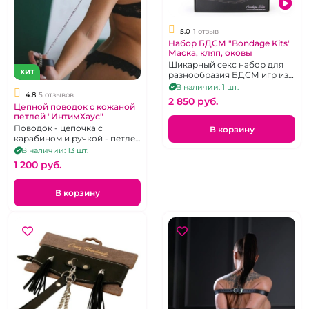
5.0
1 отзыв
Набор БДСМ "Bondage Kits"
Маска, кляп, оковы
Шикарный секс набор для
ХИТ
разнообразия БДСМ игр из
текстиля черного цвета.
В наличии: 1 шт.
4.8
5 отзывов
2 850 pуб.
Цепной поводок с кожаной
петлей "ИнтимХаус"
Поводок - цепочка с
В корзину
карабином и ручкой - петлей
из кожи черного цвета
В наличии: 13 шт.
1 200 pуб.
В корзину