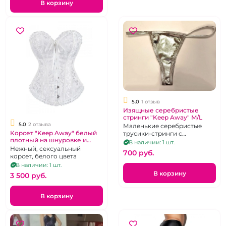
В корзину
5.0
1 отзыв
Изящные серебристые
стринги "Keep Away" M/L
5.0
2 отзыва
Маленькие серебристые
Корсет "Keep Away" белый
трусики-стринги с
плотный на шнуровке и
покрытием металлик р 44-48
В наличии: 1 шт.
стринги размер S 40
Нежный, сексуальный
700 pуб.
корсет, белого цвета
В наличии: 1 шт.
В корзину
3 500 pуб.
В корзину