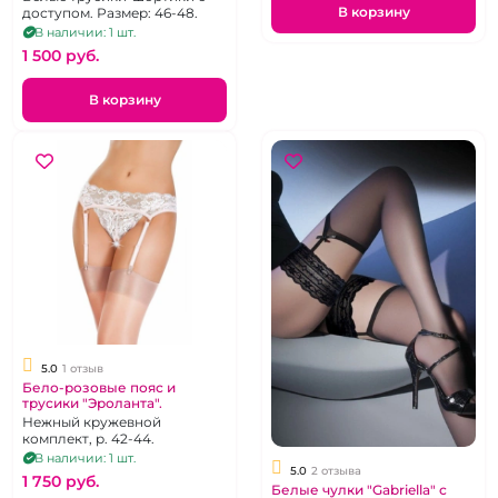
В корзину
доступом. Размер: 46-48.
В наличии: 1 шт.
1 500 pуб.
В корзину
5.0
1 отзыв
Бело-розовые пояс и
трусики "Эроланта".
Нежный кружевной
комплект, р. 42-44.
В наличии: 1 шт.
5.0
2 отзыва
1 750 pуб.
Белые чулки "Gabriella" с