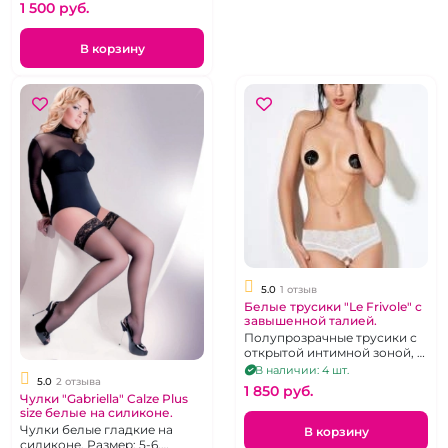
1 500 pуб.
В корзину
5.0
1 отзыв
Белые трусики "Le Frivole" с
завышенной талией.
Полупрозрачные трусики с
открытой интимной зоной, р.
42-44
В наличии: 4 шт.
5.0
2 отзыва
1 850 pуб.
Чулки "Gabriella" Calze Plus
size белые на силиконе.
Чулки белые гладкие на
В корзину
силиконе. Размер: 5-6.