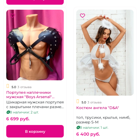
5.0
3 отзыва
Портупея наплечники
мужская "Boys Arsenal"
кожаная
Шикарная мужская портупея
5.0
3 отзыва
с закрытыми плечами размер
Костюм ангела "D&A"
44-50
В наличии: 2 шт.
топ, трусики, крылья, нимб,
6 699 pуб.
размер S-М
В наличии: 1 шт.
В корзину
6 400 pуб.