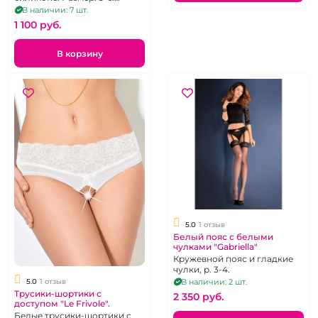
Плотность - 15 den.
В наличии: 7 шт.
1 100 pуб.
В корзину
5.0
1 отзыв
Белый пояс с белыми
чулками "Gabriella"
Кружевной пояс и гладкие
чулки, р. 3-4.
5.0
1 отзыв
В наличии: 2 шт.
Трусики-шортики с
2 350 pуб.
доступом "Le Frivole".
Белые трусики-шортики с