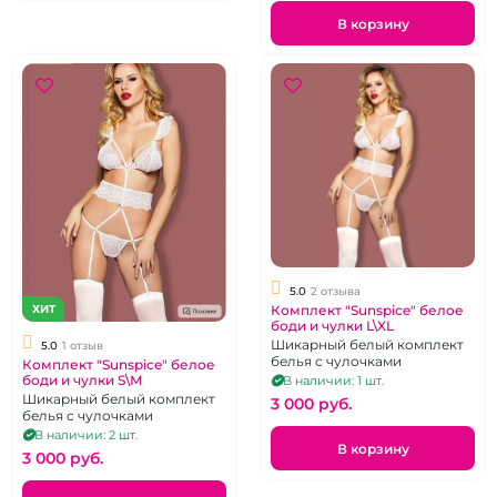
В корзину
5.0
2 отзыва
ХИТ
Комплект "Sunspice" белое
боди и чулки L\XL
Шикарный белый комплект
5.0
1 отзыв
белья с чулочками
Комплект "Sunspice" белое
боди и чулки S\М
В наличии: 1 шт.
Шикарный белый комплект
3 000 pуб.
белья с чулочками
В наличии: 2 шт.
В корзину
3 000 pуб.