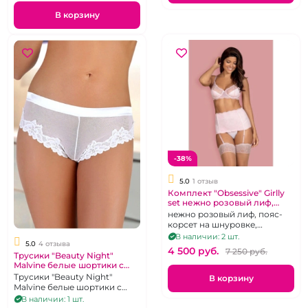
В корзину
-38%
5.0
1 отзыв
Комплект "Obsessive" Girlly
set нежно розовый лиф,
пояс-корсет, трусики, XXL
нежно розовый лиф, пояс-
корсет на шнуровке,
трусики, р 48-52, XXL
В наличии: 2 шт.
5.0
4 отзыва
4 500 pуб.
7 250 pуб.
Трусики "Beauty Night"
Malvine белые шортики с
кружевом на ленте размер
Трусики "Beauty Night"
В корзину
48-50
Malvine белые шортики с
кружевом на ленте размер
В наличии: 1 шт.
48-50