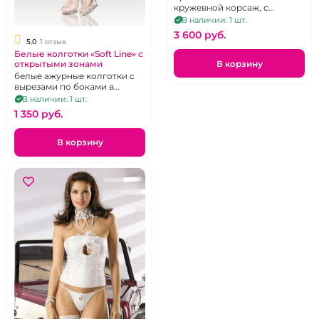
кружевной корсаж, с
трусиками, р. 38-46
В наличии: 1 шт.
3 600 pуб.
5.0
1 отзыв
Белые колготки «Soft Line» с
открытыми зонами
В корзину
белые ажурные колготки с
вырезами по боками в
шаговом шве, р. 2
В наличии: 1 шт.
1 350 pуб.
В корзину