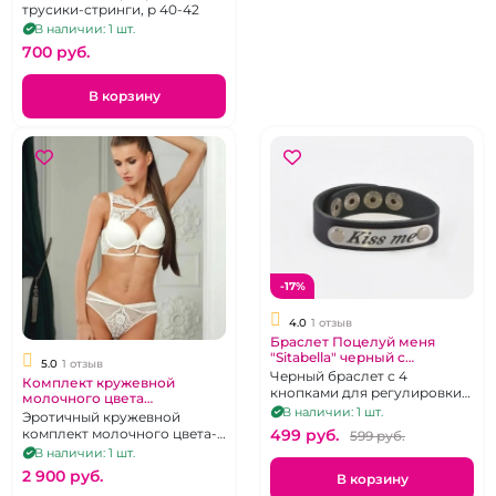
трусики-стринги, р 40-42
В наличии: 1 шт.
700 pуб.
В корзину
-17%
4.0
1 отзыв
Браслет Поцелуй меня
"Sitabella" черный с
5.0
1 отзыв
клепками
Черный браслет с 4
Комплект кружевной
кнопками для регулировки
молочного цвета
по запястью, гравировка на
В наличии: 1 шт.
бюстгалтер со стрепами и
Эротичный кружевной
металле "Kiss me"
трусики-слипы, размер 46-
комплект молочного цвета-
499 pуб.
599 pуб.
48, бюст 80b
бюстгалтер со стрепами и
В наличии: 1 шт.
трусики-слипы, р. 46-48,
2 900 pуб.
В корзину
бюст 80b