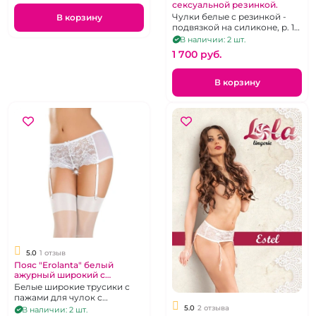
сексуальной резинкой.
Чулки белые с резинкой -
В корзину
подвязкой на силиконе, р. 1-
2.
В наличии: 2 шт.
1 700 pуб.
В корзину
5.0
1 отзыв
Пояс "Erolanta" белый
ажурный широкий с
декольте на попке
Белые широкие трусики с
пажами для чулок с
доступом, р. 46-48
5.0
2 отзыва
В наличии: 2 шт.