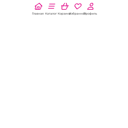
Главная
Каталог
Корзина
Избранное
Профиль
Наши соц
сети:
Если есть
вопросы:
КОНТАКТЫ В НИКЕЛЕ
8 (800) 301-70-69
intimhouse@mail.ru
КАТАЛОГ