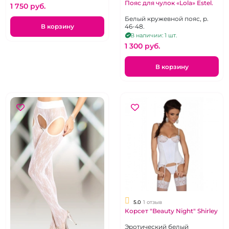
Пояс для чулок «Lola» Estel.
1 750 pуб.
Белый кружевной пояс, р.
В корзину
46-48.
В наличии: 1 шт.
1 300 pуб.
В корзину
5.0
1 отзыв
Корсет "Beauty Night" Shirley
Эротический белый