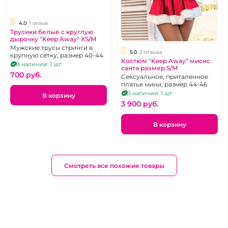
4.0
1 отзыв
Трусики белые с круглую
дырочку "Keep Away" XS/M
Мужские трусы стринги в
5.0
2 отзыва
крупную сетку, размер 40-44
Костюм "Keep Away" мисис
В наличии: 1 шт.
санта размер S/M
700 pуб.
Сексуальное, приталенное
платье мини, размер 44-46
В наличии: 1 шт.
В корзину
3 900 pуб.
В корзину
Смотреть все похожие товары