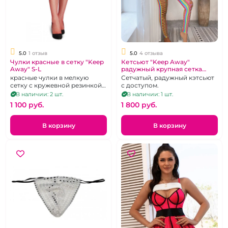
5.0
1 отзыв
5.0
4 отзыва
Чулки красные в сетку "Keep
Кетсьют "Keep Away"
Away" S-L
радужный крупная сетка
XS/M
красные чулки в мелкую
Сетчатый, радужный кэтсьют
сетку с кружевной резинкой
с доступом.
на силиконе размер S-L
В наличии: 2 шт.
В наличии: 1 шт.
1 100 pуб.
1 800 pуб.
В корзину
В корзину