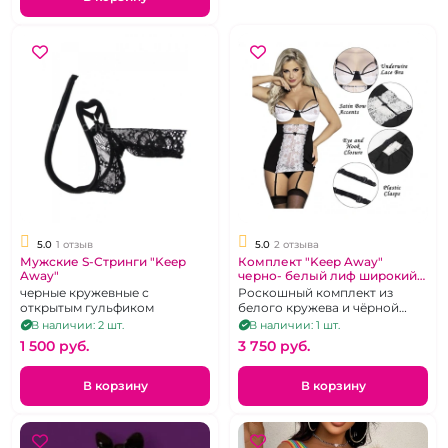
5.0
1 отзыв
5.0
2 отзыва
Мужские S-Стринги "Keep
Комплект "Keep Away"
Away"
черно- белый лиф широкий
пояс для чулок и трусики
черные кружевные с
Роскошный комплект из
размер M\L
открытым гульфиком
белого кружева и чёрной
эластичной ткани, размер 44-
В наличии: 2 шт.
В наличии: 1 шт.
46
1 500 pуб.
3 750 pуб.
В корзину
В корзину