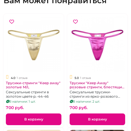
Вам может понравиться
4.0
1 отзыв
5.0
1 отзыв
Трусики-стринги "Keep away"
Трусики "Keep Away"
золотые M/L
розовые стринги, блестящие
M/L
Сексуальные стринги в
Сексуальные трусики-
золотом цвете р.-44-46
стринги из ярко-розового
материала с
В наличии: 1 шт.
В наличии: 2 шт.
металлизированным
700 pуб.
700 pуб.
напылением.
В корзину
В корзину