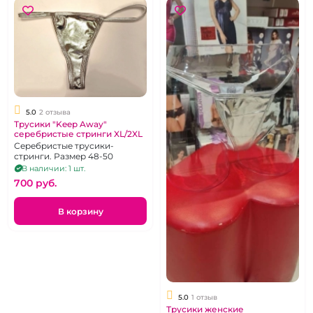
5.0
2 отзыва
Трусики "Keep Away"
серебристые стринги XL/2XL
Серебристые трусики-
стринги. Размер 48-50
В наличии: 1 шт.
700 pуб.
В корзину
5.0
1 отзыв
Трусики женские