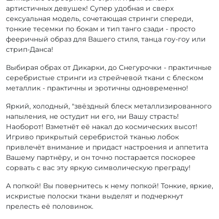
артистичных девушек! Супер удобная и сверх
сексуальная модель, сочетающая стринги спереди,
тонкие тесемки по бокам и тип танго сзади - просто
фееричный образ для Вашего стиля, танца гоу-гоу или
стрип-Данса!
Выбирая обрах от Дикарки, до Снегурочки - практичные
серебристые стринги из стрейчевой ткани с блеском
металлик - практичны и эротичны одновременно!
Яркий, холодный, "звёздный блеск металлизированного
напыления, не остудит ни его, ни Вашу страсть!
Наоборот! Взметнёт её накал до космических высот!
Игриво прикрытый серебристой тканью лобок
привлечёт внимание и придаст настроения и аппетита
Вашему партнёру, и он точно постарается поскорее
сорвать с вас эту яркую символическую преграду!
А попкой! Вы повернитесь к нему попкой! Тонкие, яркие,
искристые полоски ткани выделят и подчеркнут
прелесть её половинок.