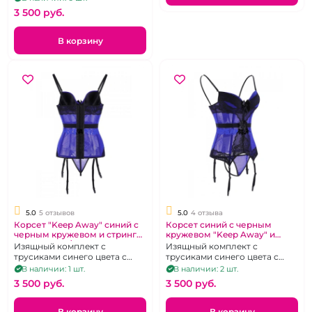
3 500 pуб.
В корзину
5.0
5 отзывов
5.0
4 отзыва
Корсет "Keep Away" синий с
Корсет синий с черным
черным кружевом и стринги
кружевом "Keep Away" и
размер M-42\44
стринги размер L-44-46
Изящный комплект с
Изящный комплект с
трусиками синего цвета с
трусиками синего цвета с
пажами для чулок
пажами для чулок
В наличии: 1 шт.
В наличии: 2 шт.
3 500 pуб.
3 500 pуб.
В корзину
В корзину