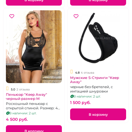
4.8
4 отзыва
Мужские S-Стринги "Keep
Away"
черные без бретелей, с
5.0
2 отзыва
имтацией шнуровки
Пеньюар "Keep Away"
В наличии: 2 шт.
черный размер M
1 500 pуб.
Роскошный пеньюар с
открытой спиной. Размер: 46-
48
В наличии: 2 шт.
В корзину
4 500 pуб.
В корзину