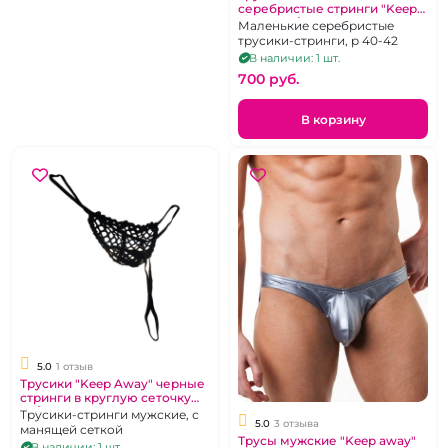
серебристые стринги "Keep
Away" XS/S
Маленькие серебристые
трусики-стринги, р 40-42
В наличии: 1 шт.
700 pуб.
В корзину
5.0
1 отзыв
Трусики "Keep Away" черные
стринги в круглую сеточку
XS/M
Трусики-стринги мужские, с
5.0
3 отзыва
манящей сеткой
Трусы мужские "Keep away"
В наличии: 1 шт.