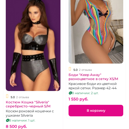
5.0
2 отзыва
Боди "Keep Away"
разноцветное в сетку XS/M
Красивое боди из цветной
яркой сетки. Размер 42-44
В наличии: 2 шт.
5.0
2 отзыва
1 550 pуб.
Костюм Кошка "Silveria"
серебристо-черный S/M
В корзину
Косюм роковой кошечки с
ушками Silveria
В наличии: 1 шт.
8 500 pуб.