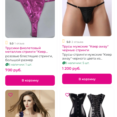
5.0
2 отзыва
5.0
1 отзыв
Трусы мужские "Keep away"
Трусики фиолетовый
черные стринги
металлик стринги "Keep
Трусы-стринги мужские "Keep
Away" XL
розовые блестящие стринги,
away" черного цвета из
большой размер
эластичной ткани
В наличии: 5 шт.
В наличии: 1 шт.
1 200 pуб.
700 pуб.
В корзину
В корзину