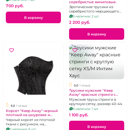
серебристые виниловые.
700 pуб.
Эротические трусики из
серебристого мерцающего
винила. Размер 44-48
В наличии: 2 шт.
В корзину
2 200 pуб.
В корзину
5.0
1 отзыв
Трусики мужские "Keep
Away" красные стринги с
круглую сетку XS/M
Мужские трусы стринги в
крупную сетку, размер 40-44
5.0
1 отзыв
В наличии: 1 шт.
Корсет "Keep Away" черный
1 100 pуб.
плотный на шнуровке и
стринги размер L 44
Черный корсет из плотной
ткани с рисунком, на
В корзину
шнуровке и молнии
В наличии: 6 шт.