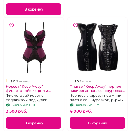
В корзину
5.0
3 отзыва
5.0
1 отзыв
Корсет "Keep Away"
Платье "Keep Away" черное
фиолетовый с черным
лакированное, со шнуровкой
кружевом M
M
Фиолетовый косет с
Черное лакированное мини
подвязками под чулки.
платье со шнуровкой, р-р 46-
48
В наличии: 1 шт.
В наличии: 1 шт.
3 500 pуб.
4 900 pуб.
В корзину
В корзину